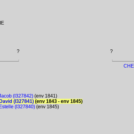
IE
?
?
CHEM
acob (I327842)
(env 1841)
avid (I327841)
(env 1843 - env 1845)
stelle (I327840)
(env 1845)