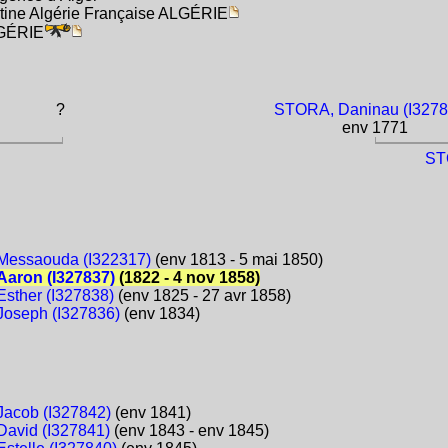
tine Algérie Française ALGÉRIE
LGÉRIE
?
STORA, Daninau (I3278
env 1771
ST
Messaouda (I322317)
(env 1813 - 5 mai 1850)
aron (I327837)
(1822 - 4 nov 1858)
sther (I327838)
(env 1825 - 27 avr 1858)
oseph (I327836)
(env 1834)
acob (I327842)
(env 1841)
avid (I327841)
(env 1843 - env 1845)