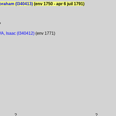
braham (I340413)
(env 1750 - apr 6 juil 1791)
?
A, Isaac (I340412)
(env 1771)
?
?