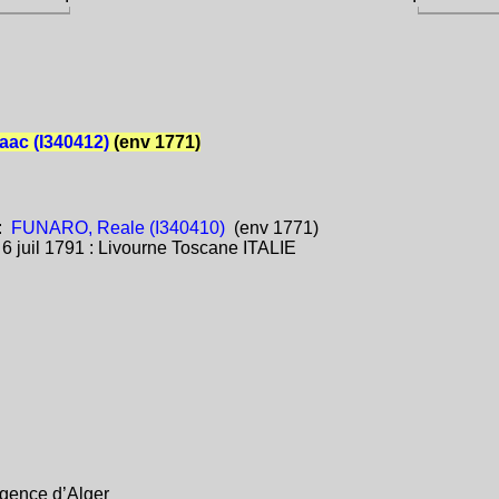
aac (I340412)
(env 1771)
:
FUNARO, Reale (I340410)
(env 1771)
:
6 juil 1791 : Livourne Toscane ITALIE
gence d’Alger