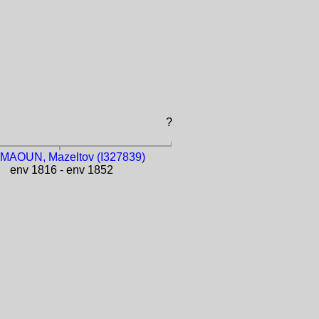
?
AOUN, Mazeltov (I327839)
env 1816 - env 1852