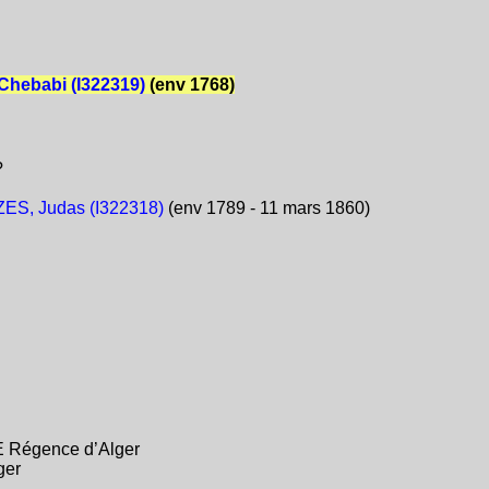
Chebabi (I322319)
(env 1768)
?
ES, Judas (I322318)
(env 1789 - 11 mars 1860)
E Régence d’Alger
ger