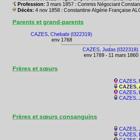
Profession:
3 mars 1857 : Commis Négociant Constan
Décès:
4 nov 1858 : Constantine Algérie Française A
Parents et grand-parents
CAZES, Chebabi (I322319)
env 1768
CAZES, Judas (I322318)
env 1789 - 11 mars 1860
Frères et sœurs
CAZES, 
CAZES, A
CAZES, E
CAZES, J
Frères et sœurs consanguins
CAZES, J
CAZES, D