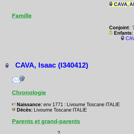
CAVA, A
Famille
Conjoint
: 
Enfants
:
CAV
CAVA, Isaac (I340412)
Chronologie
Naissance:
env 1771 : Livourne Toscane ITALIE
Décès:
Livourne Toscane ITALIE
Parents et grand-parents
?