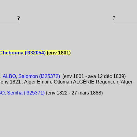
?
?
Chebouna (I332054)
(env 1801)
:
ALBO, Salomon (I325372)
(env 1801 - ava 12 déc 1839)
:
env 1821 : Alger Empire Ottoman ALGÉRIE Régence d’Alger
O, Semha (I325371)
(env 1822 - 27 mars 1888)