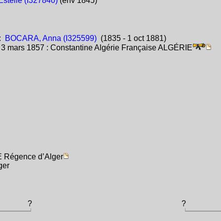
stelle (I327840)
(env 1845)
:
BOCARA, Anna (I325599)
(1835 - 1 oct 1881)
:
3 mars 1857 : Constantine Algérie Française ALGÉRIE
E Régence d’Alger
ger
?
?