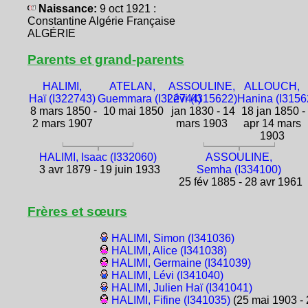
Naissance:
9 oct 1921 :
Constantine Algérie Française
ALGÉRIE
Parents et grand-parents
HALIMI,
ATELAN,
ASSOULINE,
ALLOUCH,
Haï (I322743)
Guemmara (I322744)
Lévi (I315622)
Hanina (I3156
8 mars 1850 -
10 mai 1850
jan 1830 - 14
18 jan 1850 -
2 mars 1907
mars 1903
apr 14 mars
1903
HALIMI, Isaac (I332060)
ASSOULINE,
3 avr 1879 - 19 juin 1933
Semha (I334100)
25 fév 1885 - 28 avr 1961
Frères et sœurs
HALIMI, Simon (I341036)
HALIMI, Alice (I341038)
HALIMI, Germaine (I341039)
HALIMI, Lévi (I341040)
HALIMI, Julien Haï (I341041)
HALIMI, Fifine (I341035)
(25 mai 1903 - 