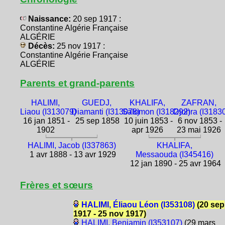
Naissance:
20 sep 1917 :
Constantine Algérie Française
ALGÉRIE
Décès:
25 nov 1917 :
Constantine Algérie Française
ALGÉRIE
Parents et grand-parents
HALIMI,
GUEDJ,
KHALIFA,
ZAFRAN,
Liaou (I313079)
Diamanti (I313078)
Salomon (I318292)
Djohra (I3183
16 jan 1851 -
25 sep 1858
10 juin 1853 -
6 nov 1853 -
1902
apr 1926
23 mai 1926
HALIMI, Jacob (I337863)
KHALIFA,
1 avr 1888 - 13 avr 1929
Messaouda (I345416)
12 jan 1890 - 25 avr 1964
Frères et sœurs
HALIMI, Éliaou Léon (I353108)
(20 sep
1917 - 25 nov 1917)
HALIMI, Benjamin (I353107)
(29 mars