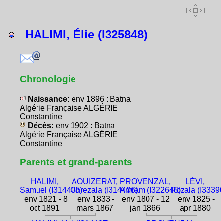
HALIMI, Élie (I325848)
Chronologie
Naissance:
env 1896 : Batna
Algérie Française ALGÉRIE
Constantine
Décès:
env 1902 : Batna
Algérie Française ALGÉRIE
Constantine
Parents et grand-parents
HALIMI,
AOUIZERAT,
PROVENZAL,
LÉVI,
Samuel (I314405)
Ghrezala (I314406)
Amram (I322646)
Rozala (I3339
env 1821 - 8
env 1833 -
env 1807 - 12
env 1825 -
oct 1891
mars 1867
jan 1866
apr 1880