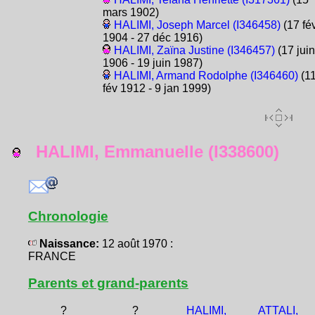
mars 1902)
HALIMI, Joseph Marcel (I346458)
(17 fé
1904 - 27 déc 1916)
HALIMI, Zaïna Justine (I346457)
(17 juin
1906 - 19 juin 1987)
HALIMI, Armand Rodolphe (I346460)
(1
fév 1912 - 9 jan 1999)
HALIMI, Emmanuelle (I338600)
Chronologie
Naissance:
12 août 1970 :
FRANCE
Parents et grand-parents
?
?
HALIMI,
ATTALI,