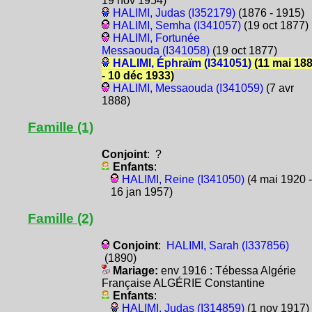
19 nov 1954)
HALIMI, Judas (I352179)
(1876 - 1915)
HALIMI, Semha (I341057)
(19 oct 1877)
HALIMI, Fortunée
Messaouda (I341058)
(19 oct 1877)
HALIMI, Éphraïm (I341051)
(11 mai 18
- 10 déc 1933)
HALIMI, Messaouda (I341059)
(7 avr
1888)
Famille (1)
Conjoint
: ?
Enfants
:
HALIMI, Reine (I341050)
(4 mai 1920 -
16 jan 1957)
Famille (2)
Conjoint
:
HALIMI, Sarah (I337856)
(1890)
Mariage:
env 1916 : Tébessa Algérie
Française ALGÉRIE Constantine
Enfants
:
HALIMI, Judas (I314859)
(1 nov 1917)