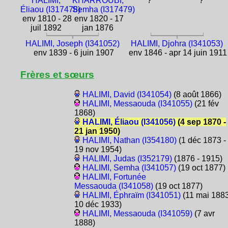
HALIMI,
KHARROUBI,
?
?
Éliaou (I317478)
Semha (I317479)
env 1810 - 28
env 1820 - 17
juil 1892
jan 1876
HALIMI, Joseph (I341052)
HALIMI, Djohra (I341053)
env 1839 - 6 juin 1907
env 1846 - apr 14 juin 1911
Frères et sœurs
HALIMI, David (I341054)
(8 août 1866)
HALIMI, Messaouda (I341055)
(21 fév
1868)
HALIMI, Éliaou (I341056)
(4 sep 1870 -
21 jan 1950)
HALIMI, Nathan (I354180)
(1 déc 1873 -
19 nov 1954)
HALIMI, Judas (I352179)
(1876 - 1915)
HALIMI, Semha (I341057)
(19 oct 1877)
HALIMI, Fortunée
Messaouda (I341058)
(19 oct 1877)
HALIMI, Éphraïm (I341051)
(11 mai 1883
10 déc 1933)
HALIMI, Messaouda (I341059)
(7 avr
1888)