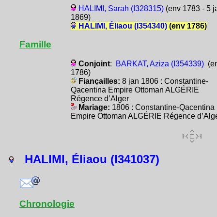
HALIMI, Sarah (I328315)
(env 1783 - 5 j
1869)
HALIMI, Éliaou (I354340)
(env 1786)
Famille
Conjoint
:
BARKAT, Aziza (I354339)
(e
1786)
Fiançailles:
8 jan 1806 : Constantine-
Qacentina Empire Ottoman ALGÉRIE
Régence d’Alger
Mariage:
1806 : Constantine-Qacentina
Empire Ottoman ALGÉRIE Régence d’Alg
HALIMI, Éliaou (I341037)
Chronologie