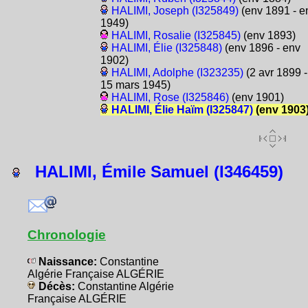
HALIMI, Joseph (I325849)
(env 1891 - e
1949)
HALIMI, Rosalie (I325845)
(env 1893)
HALIMI, Élie (I325848)
(env 1896 - env
1902)
HALIMI, Adolphe (I323235)
(2 avr 1899 -
15 mars 1945)
HALIMI, Rose (I325846)
(env 1901)
HALIMI, Élie Haïm (I325847)
(env 1903
HALIMI, Émile Samuel (I346459)
Chronologie
Naissance:
Constantine
Algérie Française ALGÉRIE
Décès:
Constantine Algérie
Française ALGÉRIE