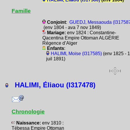
Famille
Conjoint
:
GUEDJ, Messaouda (I31758
(env 1804 - ava 7 nov 1849)
Mariage:
env 1824 : Constantine-
Qacentina Empire Ottoman ALGÉRIE
Régence d’Alger
Enfants
:
HALIMI, Moïse (I317585)
(env 1825 - 
juil 1891)
HALIMI, Éliaou (I317478)
Chronologie
Naissance:
env 1810 :
Tébessa Empire Ottoman