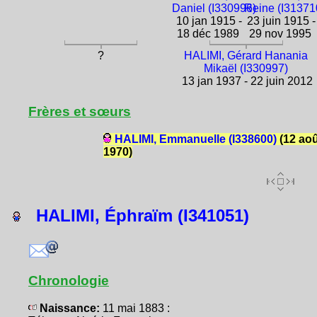
Daniel (I330996)
Reine (I31371
10 jan 1915 -
23 juin 1915 -
18 déc 1989
29 nov 1995
?
HALIMI, Gérard Hanania
Mikaël (I330997)
13 jan 1937 - 22 juin 2012
Frères et sœurs
HALIMI, Emmanuelle (I338600)
(12 aoû
1970)
HALIMI, Éphraïm (I341051)
Chronologie
Naissance:
11 mai 1883 :