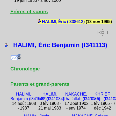
19 juin 1935 - 2 nov 2000
Frères et sœurs
HALIMI, Éric (I338612)
(13 nov 1965)
HALIMI, Éric Benjamin (I341113)
Chronologie
Parents et grand-parents
HALIMI,
HALIMI,
NAKACHE,
KHRIEF,
Benjamin (I341022)
Julie (I341034)
Khalfallah (I341080)
Rachel (I3410
14 août 1908
3 fév 1908 -
17 août 1902
1 fév 1905 - 7
- 1987
21 mai 1983
- env 1974
déc 1942