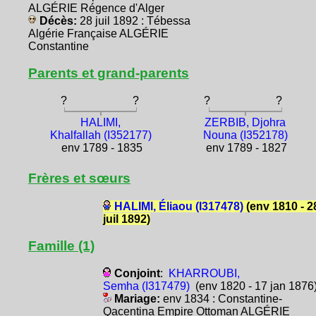
ALGÉRIE Régence d'Alger
Décès:
28 juil 1892 : Tébessa
Algérie Française ALGÉRIE
Constantine
Parents et grand-parents
?
?
?
?
HALIMI,
ZERBIB, Djohra
Khalfallah (I352177)
Nouna (I352178)
env 1789 - 1835
env 1789 - 1827
Frères et sœurs
HALIMI, Éliaou (I317478)
(env 1810 - 2
juil 1892)
Famille (1)
Conjoint
:
KHARROUBI,
Semha (I317479)
(env 1820 - 17 jan 1876
Mariage:
env 1834 : Constantine-
Qacentina Empire Ottoman ALGÉRIE