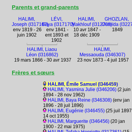
Parents et grand-parents
HALIMI,
LÉVI,
HALIMI,
GHOZLAN,
Joseph (I317167)
Baya (I317170)
Makhlouf (I312788)
Oureïda (I322
env 1819 - 26
env 1841 -
10 avr 1847 -
1849
juin 1902
ent 1893 et
18 déc 1909
1902
HALIMI, Liaou
HALIMI,
Léon (I316862)
Messaouda (I346307)
19 mars 1866 - 30 avr 1937
23 nov 1873 - 4 juil 1957
Frères et sœurs
HALIMI, Émile Samuel (I346459)
HALIMI, Yasmina Julie (I346206)
(2 juin
1894 - 28 nov 1962)
HALIMI, Baya Reine (I346308)
(env jan
1896 - 28 juil 1896)
HALIMI, Eugénie (I346455)
(25 juil 1897
14 oct 1955)
HALIMI, Marguerite (I346456)
(20 jan
1900 - 22 mai 1975)
HALIMI, Tefaha Henriette (I317361)
(15