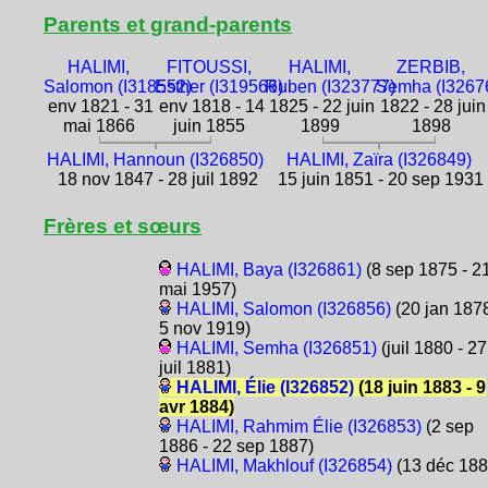
Parents et grand-parents
HALIMI,
FITOUSSI,
HALIMI,
ZERBIB,
Salomon (I318552)
Esther (I319566)
Ruben (I323777)
Semha (I3267
env 1821 - 31
env 1818 - 14
1825 - 22 juin
1822 - 28 juin
mai 1866
juin 1855
1899
1898
HALIMI, Hannoun (I326850)
HALIMI, Zaïra (I326849)
18 nov 1847 - 28 juil 1892
15 juin 1851 - 20 sep 1931
Frères et sœurs
HALIMI, Baya (I326861)
(8 sep 1875 - 2
mai 1957)
HALIMI, Salomon (I326856)
(20 jan 1878
5 nov 1919)
HALIMI, Semha (I326851)
(juil 1880 - 27
juil 1881)
HALIMI, Élie (I326852)
(18 juin 1883 - 9
avr 1884)
HALIMI, Rahmim Élie (I326853)
(2 sep
1886 - 22 sep 1887)
HALIMI, Makhlouf (I326854)
(13 déc 188