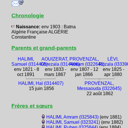
Chronologie
Naissance:
env 1903 : Batna
Algérie Française ALGÉRIE
Constantine
Parents et grand-parents
HALIMI,
AOUIZERAT,
PROVENZAL,
LÉVI,
Samuel (I314405)
Ghrezala (I314406)
Amram (I322646)
Rozala (I3339
env 1821 - 8
env 1833 -
env 1807 - 12
env 1825 -
oct 1891
mars 1867
jan 1866
apr 1880
HALIMI, Haï (I314407)
PROVENZAL,
15 juin 1856
Messaouda (I322645)
22 août 1862
Frères et sœurs
HALIMI, Amram (I325843)
(env 1881)
HALIMI, Samuel (I323241)
(env 1882)
HALIMI, Ruben (I325844)
(env 1884)