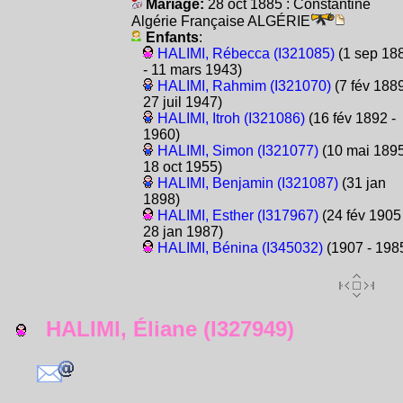
Mariage:
28 oct 1885 : Constantine
Algérie Française ALGÉRIE
Enfants
:
HALIMI, Rébecca (I321085)
(1 sep 18
- 11 mars 1943)
HALIMI, Rahmim (I321070)
(7 fév 1889
27 juil 1947)
HALIMI, Itroh (I321086)
(16 fév 1892 -
1960)
HALIMI, Simon (I321077)
(10 mai 1895
18 oct 1955)
HALIMI, Benjamin (I321087)
(31 jan
1898)
HALIMI, Esther (I317967)
(24 fév 1905 
28 jan 1987)
HALIMI, Bénina (I345032)
(1907 - 198
HALIMI, Éliane (I327949)