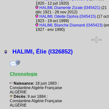
1920 - 12 juil 1920)
HALIMI, Diamente Zizate (I345421)
(21
déc 1921 - 26 nov 2012)
HALIMI, Odette Djohra (I345415)
(17 oct
1923 - 19 oct 1999)
HALIMI, Blanche Diamanti (I345423)
(e
1927 - env 1990)
HALIMI, Élie (I326852)
Chronologie
Naissance:
18 juin 1883 :
Constantine Algérie Française
ALGÉRIE
Décès:
9 avr 1884 :
Constantine Algérie Française
ALGÉRIE