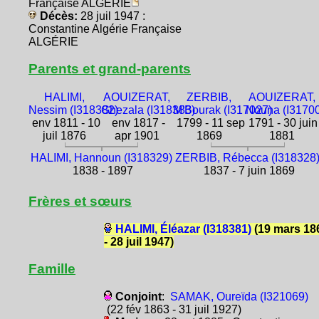
Française ALGÉRIE
Décès:
28 juil 1947 :
Constantine Algérie Française
ALGÉRIE
Parents et grand-parents
HALIMI,
AOUIZERAT,
ZERBIB,
AOUIZERAT,
Nessim (I318382)
Ghezala (I318383)
M'Bourak (I317027)
Nouna (I3170
env 1811 - 10
env 1817 -
1799 - 11 sep
1791 - 30 juin
juil 1876
apr 1901
1869
1881
HALIMI, Hannoun (I318329)
ZERBIB, Rébecca (I318328
1838 - 1897
1837 - 7 juin 1869
Frères et sœurs
HALIMI, Éléazar (I318381)
(19 mars 18
- 28 juil 1947)
Famille
Conjoint
:
SAMAK, Oureïda (I321069)
(22 fév 1863 - 31 juil 1927)