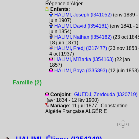
Régence d’Alger
Enfants
:
HALIMI, Joseph (I341052)
(env 1839 -
juin 1907)
HALIMI, David (I354161)
(env 1841 - 2
juin 1854)
HALIMI, Nathan (I354162)
(23 oct 1845
18 juin 1871)
HALIMI, Fredj (I317477)
(23 nov 1853 
4 oct 1937)
HALIMI, M'Barka (I354163)
(22 jan
1857)
HALIMI, Baya (I335393)
(12 juin 1858)
Famille (2)
Conjoint
:
GUEDJ, Zerdouda (I320719)
(avr 1834 - 12 fév 1900)
Mariage:
11 juil 1877 : Constantine
Algérie Française ALGÉRIE