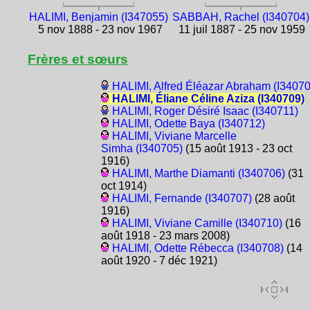
HALIMI, Benjamin (I347055)
SABBAH, Rachel (I340704)
5 nov 1888 - 23 nov 1967
11 juil 1887 - 25 nov 1959
Frères et sœurs
HALIMI, Alfred Éléazar Abraham (I34070
HALIMI, Éliane Céline Aziza (I340709)
HALIMI, Roger Désiré Isaac (I340711)
HALIMI, Odette Baya (I340712)
HALIMI, Viviane Marcelle
Simha (I340705)
(15 août 1913 - 23 oct
1916)
HALIMI, Marthe Diamanti (I340706)
(31
oct 1914)
HALIMI, Fernande (I340707)
(28 août
1916)
HALIMI, Viviane Camille (I340710)
(16
août 1918 - 23 mars 2008)
HALIMI, Odette Rébecca (I340708)
(14
août 1920 - 7 déc 1921)