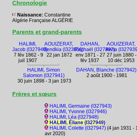
Chronologie
Naissance:
Constantine
Algérie Française ALGÉRIE
Parents et grand-parents
HALIMI,
AOUIZERAT,
DAHAN,
AOUIZERAT,
Jacob (I327940)
Bendkia (I323056)
Raphaël (I327897)
Anna (I327939
7 fév 1862 - 9
22 jan 1872
env 1871 - 27
27 juin 1880 -
juil 1907
fév 1937
10 déc 1953
HALIMI, Simon
DAHAN, Blanche (I327942)
Salomon (I327941)
2 août 1900 - 1981
30 juin 1898 - 3 jan 1973
Frères et sœurs
HALIMI, Germaine (I327943)
HALIMI, Yvonne (I327946)
HALIMI, Léa (I327948)
HALIMI, Éliane (I327949)
HALIMI, Colette (I327947)
(4 jan 1931 - 
avr 2020)