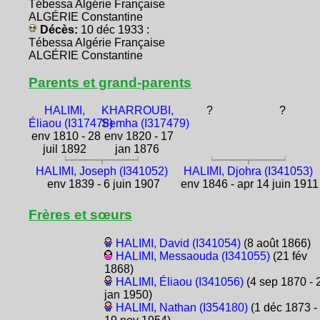
Tébessa Algérie Française
ALGÉRIE Constantine
Décès:
10 déc 1933 :
Tébessa Algérie Française
ALGÉRIE Constantine
Parents et grand-parents
HALIMI,
KHARROUBI,
?
?
Éliaou (I317478)
Semha (I317479)
env 1810 - 28
env 1820 - 17
juil 1892
jan 1876
HALIMI, Joseph (I341052)
HALIMI, Djohra (I341053)
env 1839 - 6 juin 1907
env 1846 - apr 14 juin 1911
Frères et sœurs
HALIMI, David (I341054)
(8 août 1866)
HALIMI, Messaouda (I341055)
(21 fév
1868)
HALIMI, Éliaou (I341056)
(4 sep 1870 - 
jan 1950)
HALIMI, Nathan (I354180)
(1 déc 1873 -