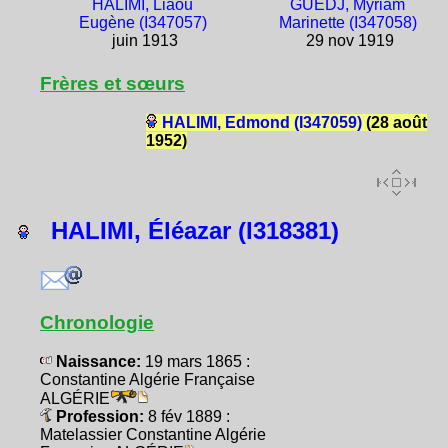
HALIMI, Liaou
GUEDJ, Myriam
Eugène (I347057)
Marinette (I347058)
juin 1913
29 nov 1919
Frères et sœurs
HALIMI, Edmond (I347059)
(28 août
1952)
HALIMI, Éléazar (I318381)
Chronologie
Naissance:
19 mars 1865 :
Constantine Algérie Française
ALGÉRIE
Profession:
8 fév 1889 :
Matelassier Constantine Algérie