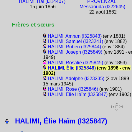
HALIMI, Haï (I314407)
PROVENZAL,
15 juin 1856
Messaouda (I322645)
22 août 1862
Frères et sœurs
HALIMI, Amram (I325843)
(env 1881)
HALIMI, Samuel (I323241)
(env 1882)
HALIMI, Ruben (I325844)
(env 1884)
HALIMI, Joseph (I325849)
(env 1891 - e
1949)
HALIMI, Rosalie (I325845)
(env 1893)
HALIMI, Élie (I325848)
(env 1896 - env
1902)
HALIMI, Adolphe (I323235)
(2 avr 1899 -
15 mars 1945)
HALIMI, Rose (I325846)
(env 1901)
HALIMI, Élie Haïm (I325847)
(env 1903)
HALIMI, Élie Haïm (I325847)