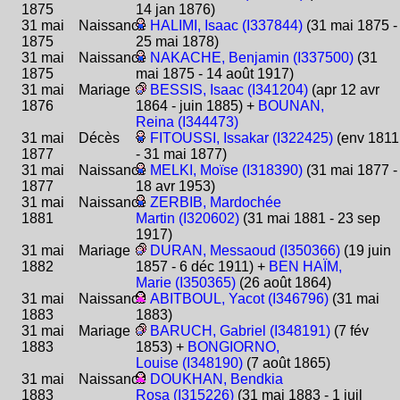
1875
14 jan 1876)
31 mai
Naissance
HALIMI, Isaac (I337844)
(31 mai 1875 -
1875
25 mai 1878)
31 mai
Naissance
NAKACHE, Benjamin (I337500)
(31
1875
mai 1875 - 14 août 1917)
31 mai
Mariage
BESSIS, Isaac (I341204)
(apr 12 avr
1876
1864 - juin 1885) +
BOUNAN,
Reina (I344473)
31 mai
Décès
FITOUSSI, Issakar (I322425)
(env 1811
1877
- 31 mai 1877)
31 mai
Naissance
MELKI, Moïse (I318390)
(31 mai 1877 -
1877
18 avr 1953)
31 mai
Naissance
ZERBIB, Mardochée
1881
Martin (I320602)
(31 mai 1881 - 23 sep
1917)
31 mai
Mariage
DURAN, Messaoud (I350366)
(19 juin
1882
1857 - 6 déc 1911) +
BEN HAÏM,
Marie (I350365)
(26 août 1864)
31 mai
Naissance
ABITBOUL, Yacot (I346796)
(31 mai
1883
1883)
31 mai
Mariage
BARUCH, Gabriel (I348191)
(7 fév
1883
1853) +
BONGIORNO,
Louise (I348190)
(7 août 1865)
31 mai
Naissance
DOUKHAN, Bendkia
1883
Rosa (I315226)
(31 mai 1883 - 1 juil