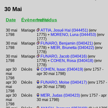
30 Mai
Date
Évènements
Individus
30 mai
Mariage
ATTIA, Josué Haï (I344451)
(env
1798
1775) +
MORENO, Luna (I344453)
(env
1777)
30 mai
Mariage
FUNARO, Benjamin (I340421)
(env
1798
1778) +
MEÏR, Brunetta (I340422)
(env
1778)
30 mai
Mariage
FUNARO, Jacob (I340416)
(env
1798
1778) +
COHEN, Rosa (I340418)
(env
1778)
apr 30
Décès
COHEN, Isaac (I340419)
(env 1757 -
mai
apr 30 mai 1798)
1798
apr 30
Décès
FUNARO, Moïse (I340417)
(env 1757 -
mai
apr 30 mai 1798)
1798
apr 30
Décès
MEÏR, Judas (I340423)
(env 1757 - apr
mai
30 mai 1798)
1798