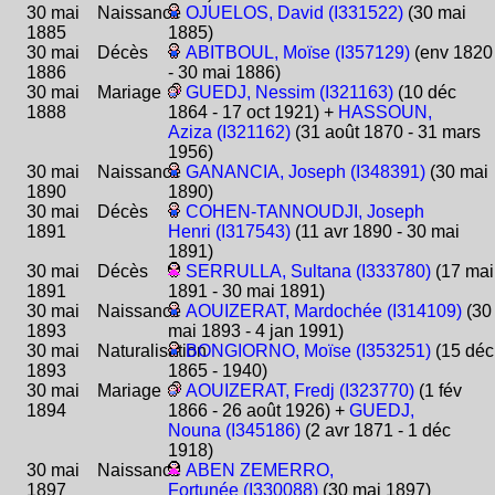
30 mai
Naissance
OJUELOS, David (I331522)
(30 mai
1885
1885)
30 mai
Décès
ABITBOUL, Moïse (I357129)
(env 1820
1886
- 30 mai 1886)
30 mai
Mariage
GUEDJ, Nessim (I321163)
(10 déc
1888
1864 - 17 oct 1921) +
HASSOUN,
Aziza (I321162)
(31 août 1870 - 31 mars
1956)
30 mai
Naissance
GANANCIA, Joseph (I348391)
(30 mai
1890
1890)
30 mai
Décès
COHEN-TANNOUDJI, Joseph
1891
Henri (I317543)
(11 avr 1890 - 30 mai
1891)
30 mai
Décès
SERRULLA, Sultana (I333780)
(17 mai
1891
1891 - 30 mai 1891)
30 mai
Naissance
AOUIZERAT, Mardochée (I314109)
(30
1893
mai 1893 - 4 jan 1991)
30 mai
Naturalisation
BONGIORNO, Moïse (I353251)
(15 déc
1893
1865 - 1940)
30 mai
Mariage
AOUIZERAT, Fredj (I323770)
(1 fév
1894
1866 - 26 août 1926) +
GUEDJ,
Nouna (I345186)
(2 avr 1871 - 1 déc
1918)
30 mai
Naissance
ABEN ZEMERRO,
1897
Fortunée (I330088)
(30 mai 1897)