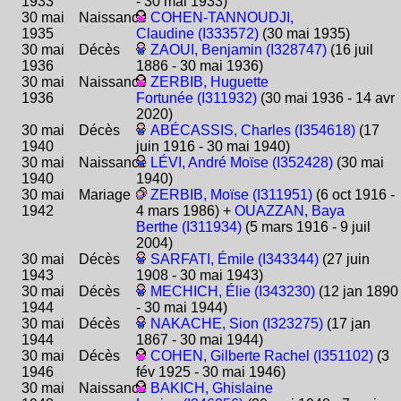
1933
- 30 mai 1933)
30 mai
Naissance
COHEN-TANNOUDJI,
1935
Claudine (I333572)
(30 mai 1935)
30 mai
Décès
ZAOUI, Benjamin (I328747)
(16 juil
1936
1886 - 30 mai 1936)
30 mai
Naissance
ZERBIB, Huguette
1936
Fortunée (I311932)
(30 mai 1936 - 14 avr
2020)
30 mai
Décès
ABÉCASSIS, Charles (I354618)
(17
1940
juin 1916 - 30 mai 1940)
30 mai
Naissance
LÉVI, André Moïse (I352428)
(30 mai
1940
1940)
30 mai
Mariage
ZERBIB, Moïse (I311951)
(6 oct 1916 -
1942
4 mars 1986) +
OUAZZAN, Baya
Berthe (I311934)
(5 mars 1916 - 9 juil
2004)
30 mai
Décès
SARFATI, Émile (I343344)
(27 juin
1943
1908 - 30 mai 1943)
30 mai
Décès
MECHICH, Élie (I343230)
(12 jan 1890
1944
- 30 mai 1944)
30 mai
Décès
NAKACHE, Sion (I323275)
(17 jan
1944
1867 - 30 mai 1944)
30 mai
Décès
COHEN, Gilberte Rachel (I351102)
(3
1946
fév 1925 - 30 mai 1946)
30 mai
Naissance
BAKICH, Ghislaine