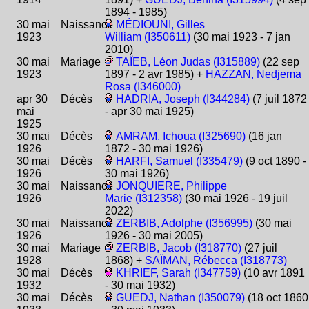
1894 - 1985)
30 mai
Naissance
MÉDIOUNI, Gilles
1923
William (I350611)
(30 mai 1923 - 7 jan
2010)
30 mai
Mariage
TAÏEB, Léon Judas (I315889)
(22 sep
1923
1897 - 2 avr 1985) +
HAZZAN, Nedjema
Rosa (I346000)
apr 30
Décès
HADRIA, Joseph (I344284)
(7 juil 1872
mai
- apr 30 mai 1925)
1925
30 mai
Décès
AMRAM, Ichoua (I325690)
(16 jan
1926
1872 - 30 mai 1926)
30 mai
Décès
HARFI, Samuel (I335479)
(9 oct 1890 -
1926
30 mai 1926)
30 mai
Naissance
JONQUIERE, Philippe
1926
Marie (I312358)
(30 mai 1926 - 19 juil
2022)
30 mai
Naissance
ZERBIB, Adolphe (I356995)
(30 mai
1926
1926 - 30 mai 2005)
30 mai
Mariage
ZERBIB, Jacob (I318770)
(27 juil
1928
1868) +
SAÏMAN, Rébecca (I318773)
30 mai
Décès
KHRIEF, Sarah (I347759)
(10 avr 1891
1932
- 30 mai 1932)
30 mai
Décès
GUEDJ, Nathan (I350079)
(18 oct 1860