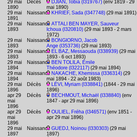
29 mai
Décès
DJIAN, Tobia (I319767)
(env 1819 - 29
1890
mai 1890)
29 mai
Naissance
KHRIEF, Sada (I347748)
(29 mai 1891)
1891
29 mai
Naissance
ATTALI BEN MAYER, Sauveur
1893
Ichoua (I320810)
(29 mai 1893 - 2 mars
1972)
29 mai
Naissance
BONGIORNO, Jacob
1893
Ange (I353736)
(29 mai 1893)
29 mai
Naissance
EL BAZ, Messaouda (I338939)
(29 mai
1893
1893 - 6 oct 1893)
29 mai
Naissance
BEN TOLILA, Émile
1894
Théodore (I322117)
(29 mai 1894)
29 mai
Naissance
NAKACHE, Khemissa (I336314)
(29
1894
mai 1894 - 22 août 1983)
29 mai
Décès
LÉVI, Myriam (I338841)
(1844 - 29 mai
1896
1896)
apr 29
Décès
BECHMOUT, Michaël (I338840)
(env
mai
1847 - apr 29 mai 1896)
1896
apr 29
Décès
OULIEL, Fréha (I346571)
(env 1851 -
mai
apr 29 mai 1896)
1896
29 mai
Naissance
GUEDJ, Noinou (I330303)
(29 mai
1897
1897)