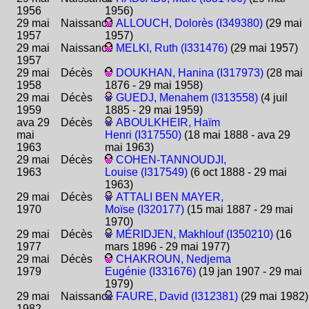
1956
1956)
29 mai
Naissance
ALLOUCH, Dolorès (I349380)
(29 mai
1957
1957)
29 mai
Naissance
MELKI, Ruth (I331476)
(29 mai 1957)
1957
29 mai
Décès
DOUKHAN, Hanina (I317973)
(28 mai
1958
1876 - 29 mai 1958)
29 mai
Décès
GUEDJ, Menahem (I313558)
(4 juil
1959
1885 - 29 mai 1959)
ava 29
Décès
ABOULKHEIR, Haïm
mai
Henri (I317550)
(18 mai 1888 - ava 29
1963
mai 1963)
29 mai
Décès
COHEN-TANNOUDJI,
1963
Louise (I317549)
(6 oct 1888 - 29 mai
1963)
29 mai
Décès
ATTALI BEN MAYER,
1970
Moïse (I320177)
(15 mai 1887 - 29 mai
1970)
29 mai
Décès
MÉRIDJEN, Makhlouf (I350210)
(16
1977
mars 1896 - 29 mai 1977)
29 mai
Décès
CHAKROUN, Nedjema
1979
Eugénie (I331676)
(19 jan 1907 - 29 mai
1979)
29 mai
Naissance
FAURE, David (I312381)
(29 mai 1982)
1982