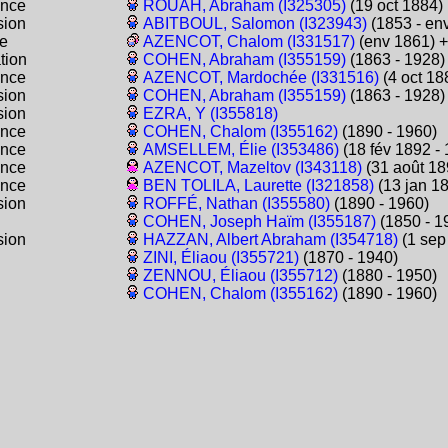
ance
ROUAH, Abraham (I325305)
(19 oct 1884)
sion
ABITBOUL, Salomon (I323943)
(1853 - en
e
AZENCOT, Chalom (I331517)
(env 1861) 
tion
COHEN, Abraham (I355159)
(1863 - 1928)
ance
AZENCOT, Mardochée (I331516)
(4 oct 18
sion
COHEN, Abraham (I355159)
(1863 - 1928)
sion
EZRA, Y (I355818)
ance
COHEN, Chalom (I355162)
(1890 - 1960)
ance
AMSELLEM, Élie (I353486)
(18 fév 1892 -
ance
AZENCOT, Mazeltov (I343118)
(31 août 18
ance
BEN TOLILA, Laurette (I321858)
(13 jan 1
sion
ROFFÉ, Nathan (I355580)
(1890 - 1960)
COHEN, Joseph Haïm (I355187)
(1850 - 1
sion
HAZZAN, Albert Abraham (I354718)
(1 sep
ZINI, Éliaou (I355721)
(1870 - 1940)
ZENNOU, Éliaou (I355712)
(1880 - 1950)
COHEN, Chalom (I355162)
(1890 - 1960)