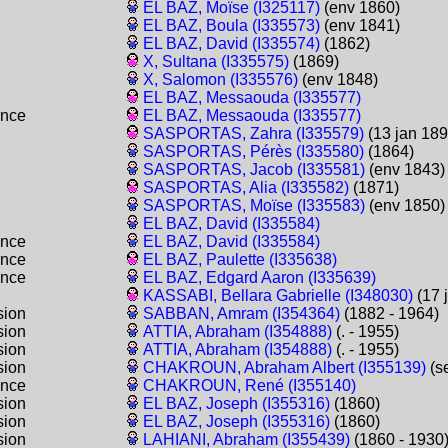
EL BAZ, Moïse (I325117)
(env 1860)
EL BAZ, Boula (I335573)
(env 1841)
EL BAZ, David (I335574)
(1862)
X, Sultana (I335575)
(1869)
X, Salomon (I335576)
(env 1848)
EL BAZ, Messaouda (I335577)
ance
EL BAZ, Messaouda (I335577)
SASPORTAS, Zahra (I335579)
(13 jan 189
SASPORTAS, Pérès (I335580)
(1864)
SASPORTAS, Jacob (I335581)
(env 1843)
SASPORTAS, Alia (I335582)
(1871)
SASPORTAS, Moïse (I335583)
(env 1850)
EL BAZ, David (I335584)
ance
EL BAZ, David (I335584)
ance
EL BAZ, Paulette (I335638)
ance
EL BAZ, Edgard Aaron (I335639)
KASSABI, Bellara Gabrielle (I348030)
(17 j
sion
SABBAN, Amram (I354364)
(1882 - 1964)
sion
ATTIA, Abraham (I354888)
(. - 1955)
sion
ATTIA, Abraham (I354888)
(. - 1955)
sion
CHAKROUN, Abraham Albert (I355139)
(se
ance
CHAKROUN, René (I355140)
sion
EL BAZ, Joseph (I355316)
(1860)
sion
EL BAZ, Joseph (I355316)
(1860)
sion
LAHIANI, Abraham (I355439)
(1860 - 1930