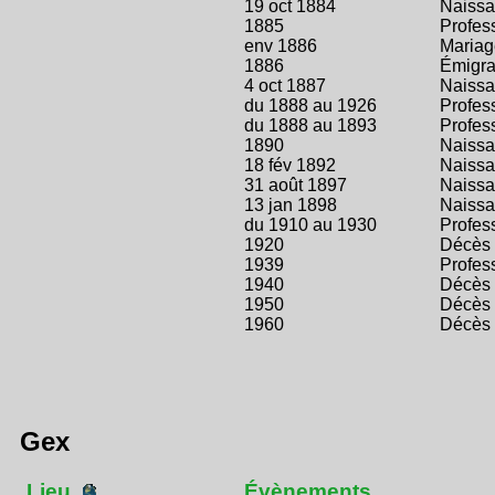
19 oct 1884
Naiss
1885
Profes
env 1886
Mariag
1886
Émigra
4 oct 1887
Naiss
du 1888 au 1926
Profes
du 1888 au 1893
Profes
1890
Naiss
18 fév 1892
Naiss
31 août 1897
Naiss
13 jan 1898
Naiss
du 1910 au 1930
Profes
1920
Décès
1939
Profes
1940
Décès
1950
Décès
1960
Décès
Gex
Lieu
Évènements