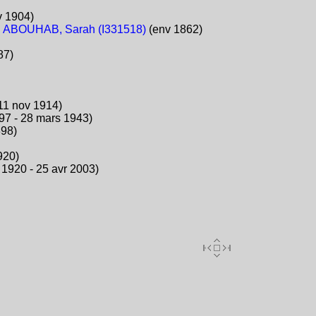
v 1904)
+
ABOUHAB, Sarah (I331518)
(env 1862)
87)
 11 nov 1914)
97 - 28 mars 1943)
898)
920)
 1920 - 25 avr 2003)