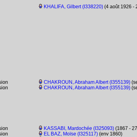
KHALIFA, Gilbert (I338220)
(4 août 1926 - 
sion
CHAKROUN, Abraham Albert (I355139)
(se
sion
CHAKROUN, Abraham Albert (I355139)
(se
sion
KASSABI, Mardochée (I325093)
(1867 - 2
sion
EL BAZ, Moïse (I325117)
(env 1860)