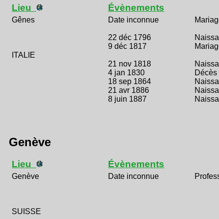
Lieu
Évènements
Gênes
Date inconnue
Mariag
22 déc 1796
Naiss
9 déc 1817
Mariag
ITALIE
21 nov 1818
Naiss
4 jan 1830
Décès
18 sep 1864
Naiss
21 avr 1886
Naiss
8 juin 1887
Naiss
Genève
Lieu
Évènements
Genève
Date inconnue
Profes
SUISSE