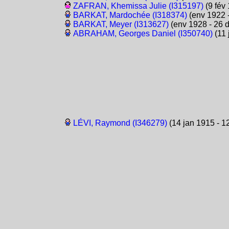
ZAFRAN, Khemissa Julie (I315197)
(9 fév
BARKAT, Mardochée (I318374)
(env 1922 -
BARKAT, Meyer (I313627)
(env 1928 - 26 
ABRAHAM, Georges Daniel (I350740)
(11 
LÉVI, Raymond (I346279)
(14 jan 1915 - 1