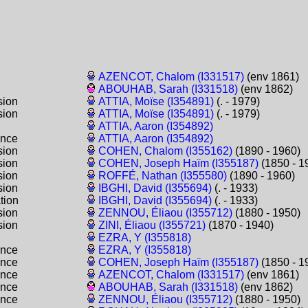
AZENCOT, Chalom (I331517)
(env 1861)
ABOUHAB, Sarah (I331518)
(env 1862)
sion
ATTIA, Moïse (I354891)
(. - 1979)
sion
ATTIA, Moïse (I354891)
(. - 1979)
ATTIA, Aaron (I354892)
ance
ATTIA, Aaron (I354892)
sion
COHEN, Chalom (I355162)
(1890 - 1960)
sion
COHEN, Joseph Haïm (I355187)
(1850 - 1
sion
ROFFÉ, Nathan (I355580)
(1890 - 1960)
sion
IBGHI, David (I355694)
(. - 1933)
tion
IBGHI, David (I355694)
(. - 1933)
sion
ZENNOU, Éliaou (I355712)
(1880 - 1950)
sion
ZINI, Éliaou (I355721)
(1870 - 1940)
EZRA, Y (I355818)
ance
EZRA, Y (I355818)
ance
COHEN, Joseph Haïm (I355187)
(1850 - 1
ance
AZENCOT, Chalom (I331517)
(env 1861)
ance
ABOUHAB, Sarah (I331518)
(env 1862)
ance
ZENNOU, Éliaou (I355712)
(1880 - 1950)