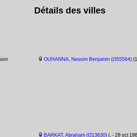
Détails des villes
sion
OUHANNA, Nessim Benjamin (I355564)
(1
BARKAT, Abraham (I313630)
(. - 29 oct 19