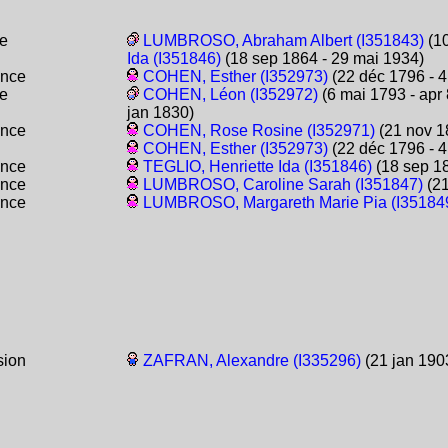
e
LUMBROSO, Abraham Albert (I351843)
(10
Ida (I351846)
(18 sep 1864 - 29 mai 1934)
ance
COHEN, Esther (I352973)
(22 déc 1796 - 4
e
COHEN, Léon (I352972)
(6 mai 1793 - apr
jan 1830)
ance
COHEN, Rose Rosine (I352971)
(21 nov 1
COHEN, Esther (I352973)
(22 déc 1796 - 4
ance
TEGLIO, Henriette Ida (I351846)
(18 sep 18
ance
LUMBROSO, Caroline Sarah (I351847)
(21
ance
LUMBROSO, Margareth Marie Pia (I35184
sion
ZAFRAN, Alexandre (I335296)
(21 jan 1903