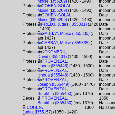
Moïse (I355209)
(1420 - 1490)
inconnu
Profession
COHEN-SOLAL,
Date
Moïse (I355209)
(1420 - 1490)
inconnu
Profession
COHEN-SOLAL,
Date
Moïse (I355209)
(1420 - 1490)
inconnu
Profession
FREDJ, Judas (I355331)
(1420
Date
- 1490)
inconnu
Profession
GABBAY, Moïse (I355335)
(. -
Date
apr 1427)
inconnu
Profession
GABBAY, Moïse (I355335)
(. -
Date
apr 1427)
inconnu
Profession
KOKOMBRIL,
Date
David (I355431)
(1430 - 1500)
inconnu
Profession
PROVENZAL,
Date
Ichoua (I355448)
(1430 - 1500)
inconnu
Profession
PROVENZAL,
Date
Ichoua (I355448)
(1430 - 1500)
inconnu
Profession
PROVENZAL,
Date
Joseph (I355449)
(1400 - 1470)
inconnu
Profession
PROVENZAL,
Date
Berakhia (I355450)
(env 1370)
inconnu
Décès
PROVENZAL,
1350
Berakhia (I355450)
(env 1370)
Naissan
COHEN,
1360
Naissan
Judas (I355157)
(1350 - 1420)