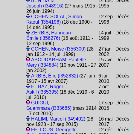
BEN HAÏM,
14 déc
Décès
Joseph (I348916)
(27 mars 1915 -
1995
26 juin 1994)
COHEN-SOLAL, Simon
12 sep
Décès
Raoul (I354196)
(18 déc 1900 -
1996
14 déc 1995)
ZERBIB, Hannoun
14 juil
Décès
Émile (I356276)
(16 août 1911 -
1999
12 sep 1996)
COHEN, Moïse (I356300)
(28
27 jan
Décès
jan 1912 - 14 juil 1999)
2002
ABOUDARHAM, Paulette
15 avr
Décès
Mery (I334884)
(10 nov 1911 - 27
2007
jan 2002)
ARBIB, Élie (I352832)
(27 juin
6 juil
Décès
1917 - 15 avr 2007)
2010
EL BAZ, Roger
7 oct
Décès
Askil (I335395)
(18 déc 1919 - 6
2010
juil 2010)
GUIGUI,
17 sep
Décès
Guemmara (I333685)
(mars 1914
2015
- 7 oct 2010)
HALIMI, Marcel (I349402)
(28
16 mai
Décès
nov 1923 - 17 sep 2015)
2017
FELLOUS, Georgette
12 déc
Décès