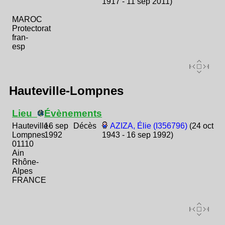
1917 - 11 sep 2011)
MAROC
Protectorat
fran-
esp
Hauteville-Lompnes
Lieu
Évènements
Hauteville-
16 sep
Décès
AZIZA, Élie (I356796)
(24 oct
Lompnes
1992
1943 - 16 sep 1992)
01110
Ain
Rhône-
Alpes
FRANCE