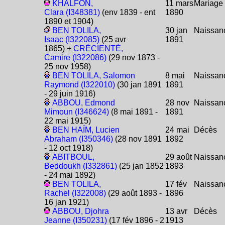
KHALFON,
11 mars
Mariage
Clara (I348381)
(env 1839 - ent
1890
1890 et 1904)
BEN TOLILA,
30 jan
Naissan
Isaac (I322085)
(25 avr
1891
1865) +
CRÉCIENTÉ,
Camire (I322086)
(29 nov 1873 -
25 nov 1958)
BEN TOLILA, Salomon
8 mai
Naissan
Raymond (I322010)
(30 jan 1891
1891
- 29 juin 1916)
ABBOU, Edmond
28 nov
Naissan
Mimoun (I346624)
(8 mai 1891 -
1891
22 mai 1915)
BEN HAÏM, Lucien
24 mai
Décès
Abraham (I350346)
(28 nov 1891
1892
- 12 oct 1918)
ABITBOUL,
29 août
Naissan
Beddoukh (I332861)
(25 jan 1852
1893
- 24 mai 1892)
BEN TOLILA,
17 fév
Naissan
Rachel (I322008)
(29 août 1893 -
1896
16 jan 1921)
ABBOU, Djohra
13 avr
Décès
Jeanne (I350231)
(17 fév 1896 - 2
1913