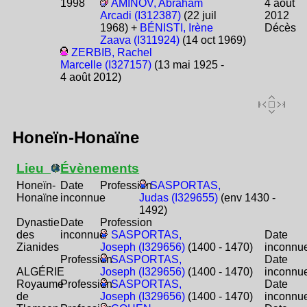
1998
AMINOV, Abraham
4 août
Arcadi (I312387)
(22 juil
2012
1968) +
BÉNISTI, Irène
Décès
Zaava (I311924)
(14 oct 1969)
ZERBIB, Rachel
Marcelle (I327157)
(13 mai 1925 -
4 août 2012)
Honeïn-Honaïne
Lieu
Évènements
Honeïn-
Date
Profession
SASPORTAS,
Honaïne
inconnue
Judas (I329655)
(env 1430 -
1492)
Dynastie
Date
Profession
des
inconnue
SASPORTAS,
Date
Zianides
Joseph (I329656)
(1400 - 1470)
inconnu
Profession
SASPORTAS,
Date
ALGÉRIE
Joseph (I329656)
(1400 - 1470)
inconnu
Royaume
Profession
SASPORTAS,
Date
de
Joseph (I329656)
(1400 - 1470)
inconnu