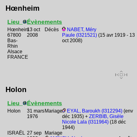
Hœnheim
Lieu
Évènements
Hœnheim
13 oct
Décès
NABET, Méry
67800
2008
Paule (I321521)
(15 avr 1919 - 13
Bas-
oct 2008)
Rhin
Alsace
FRANCE
Holon
Lieu
Évènements
Holon
31 mars
Mariage
EYAL, Baroukh (I312294)
(env
1976
déc 1935) +
ZERBIB, Gisèle
Nicole Lala (I311964)
(18 déc
1944)
ISRAËL
27 sep
Mariage