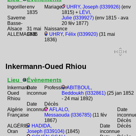
Ingoriller
env
Mariage
UHRY, Joseph (I339926)
(env
1835
1815) +
LÉVI,
Saverne
Julie (I339927)
(env 1815 - ava
Basse-
20 fév 1877)
Alsace
31 mai
Naissance
ALLEMAGNE
1836
UHRY, Félix (I339920)
(31 mai
1836)
Inkermann-Oued Rhiou
Lieu
Évènements
Inkermann-
Date
Profession
ABITBOUL,
Oued
inconnue
Beddoukh (I332861)
(25 jan 1852
Rhiou
- 24 mai 1892)
Date
Décès
Algérie
inconnue
AFLALO,
Date
Française
Messaouda (I336785)
(11 fév
inconnu
1867)
Décès
ALGÉRIE
HADIDA,
Date
Décès
Oran
Joseph (I339104)
(1845)
inconnue