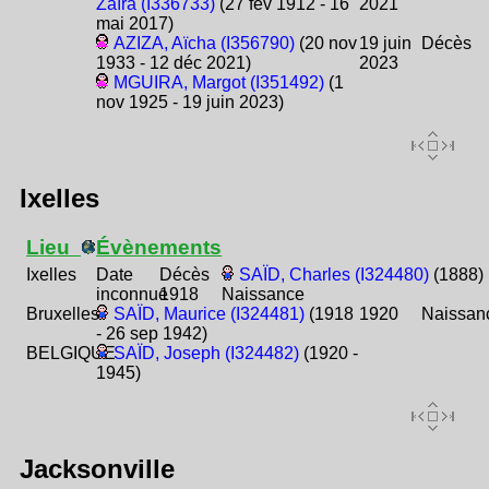
Zaïra (I336733)
(27 fév 1912 - 16
2021
mai 2017)
AZIZA, Aïcha (I356790)
(20 nov
19 juin
Décès
1933 - 12 déc 2021)
2023
MGUIRA, Margot (I351492)
(1
nov 1925 - 19 juin 2023)
Ixelles
Lieu
Évènements
Ixelles
Date
Décès
SAÏD, Charles (I324480)
(1888)
inconnue
1918
Naissance
Bruxelles
SAÏD, Maurice (I324481)
(1918
1920
Naissan
- 26 sep 1942)
BELGIQUE
SAÏD, Joseph (I324482)
(1920 -
1945)
Jacksonville