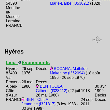
54590
Marie-Barbe (I353021)
(1828)
Meurthe-
et-
Moselle
Lorraine
FRANCE
Hyères
Lieu
Évènements
Hyères
26 sep
Décès
BOCARA, Mathilde
83400
1976
Makenine (I362094)
(18 août
Var
1896 - 26 sep 1976)
Provence-
26 mai
Décès
Alpes-
1980
BEN TOLILA,
30 avr
Côte
Gilberte (I323412)
(22 juil 1918 -
1999
d'Azur
26 mai 1980)
Décès
FRANCE
BEN TOLILA,
24 sep
Décès
Jeannine (I321817)
(8 fév 1933 -
2011
30 avr 1999)