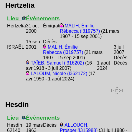
Hertzelia
Lieu
Évènements
Hertzelia
31 oct
Émigration
MALIH, Émilie
2000
Rébecca (I319757)
(21 mars
1907 - 15 sep 2001)
15 sep
Décès
ISRAËL
2001
MALIH, Émilie
3 juil
Rébecca (I319757)
(21 mars
2007
1907 - 15 sep 2001)
Décès
TAÏEB, Samuel (I316202)
(16
1 août
Décès
avr 1918 - 3 juil 2007)
2024
LALOUM, Nicole (I362172)
(17
avr 1950 - 1 août 2024)
Hesdin
Lieu
Évènements
Hesdin
19 mars
Décès
ALLOUCH,
62140
1963
Prosper (I315988)
(31 juil 1880 -