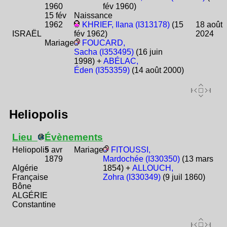
1960
fév 1960)
15 fév
Naissance
1962
KHRIEF, Ilana (I313178)
(15
18 août
ISRAËL
fév 1962)
2024
Mariage
FOUCARD,
Sacha (I353495)
(16 juin
1998) +
ABÉLAC,
Éden (I353359)
(14 août 2000)
Heliopolis
Lieu
Évènements
Heliopolis
5 avr
Mariage
FITOUSSI,
1879
Mardochée (I330350)
(13 mars
Algérie
1854) +
ALLOUCH,
Française
Zohra (I330349)
(9 juil 1860)
Bône
ALGÉRIE
Constantine