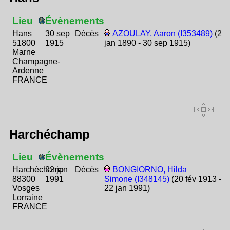
Lieu
Évènements
Hans
30 sep
Décès
AZOULAY, Aaron (I353489)
(2
51800
1915
jan 1890 - 30 sep 1915)
Marne
Champagne-
Ardenne
FRANCE
Harchéchamp
Lieu
Évènements
Harchéchamp
22 jan
Décès
BONGIORNO, Hilda
88300
1991
Simone (I348145)
(20 fév 1913 -
Vosges
22 jan 1991)
Lorraine
FRANCE