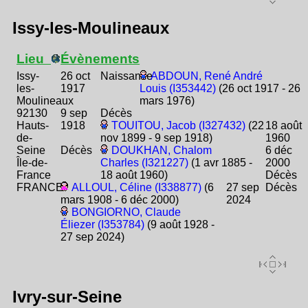
Issy-les-Moulineaux
Lieu
Évènements
Issy-
26 oct
Naissance
ABDOUN, René André
les-
1917
Louis (I353442)
(26 oct 1917 - 26
Moulineaux
mars 1976)
92130
9 sep
Décès
Hauts-
1918
TOUITOU, Jacob (I327432)
(22
18 août
de-
nov 1899 - 9 sep 1918)
1960
Seine
Décès
DOUKHAN, Chalom
6 déc
Île-de-
Charles (I321227)
(1 avr 1885 -
2000
France
18 août 1960)
Décès
FRANCE
ALLOUL, Céline (I338877)
(6
27 sep
Décès
mars 1908 - 6 déc 2000)
2024
BONGIORNO, Claude
Éliezer (I353784)
(9 août 1928 -
27 sep 2024)
Ivry-sur-Seine