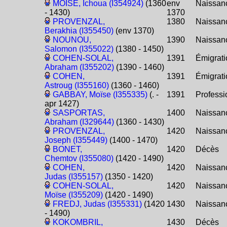
MOÏSE, Ichoua (I354924)
(1360
env
Naissan
- 1430)
1370
PROVENZAL,
1380
Naissan
Berakhia (I355450)
(env 1370)
NOUNOU,
1390
Naissan
Salomon (I355022)
(1380 - 1450)
COHEN-SOLAL,
1391
Émigrati
Abraham (I355202)
(1390 - 1460)
COHEN,
1391
Émigrati
Astroug (I355160)
(1360 - 1460)
GABBAY, Moïse (I355335)
(. -
1391
Professi
apr 1427)
SASPORTAS,
1400
Naissan
Abraham (I329644)
(1360 - 1430)
PROVENZAL,
1420
Naissan
Joseph (I355449)
(1400 - 1470)
BONET,
1420
Décès
Chemtov (I355080)
(1420 - 1490)
COHEN,
1420
Naissan
Judas (I355157)
(1350 - 1420)
COHEN-SOLAL,
1420
Naissan
Moïse (I355209)
(1420 - 1490)
FREDJ, Judas (I355331)
(1420
1430
Naissan
- 1490)
KOKOMBRIL,
1430
Décès