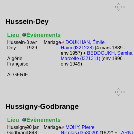
Hussein-Dey
Lieu
Évènements
Hussein-
3 avr
Mariage
DOUKHAN, Émile
Dey
1929
Haïm (I321228)
(4 mars 1889 -
env 1957) +
BEDDOUKH, Semha
Algérie
Marcelle (I321311)
(env 1896 -
Française
env 1949)
ALGÉRIE
Hussigny-Godbrange
Lieu
Évènements
Hussigny-
20 jan
Mariage
MOHY, Pierre
Godbrange
1848
Nicolas (I353020)
(1822) +
TARNU