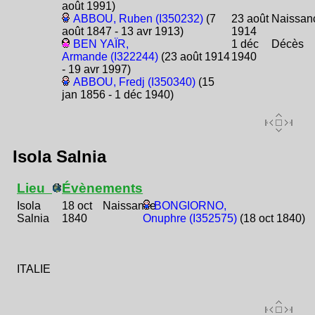
août 1991)
ABBOU, Ruben (I350232)
(7
23 août
Naissan
août 1847 - 13 avr 1913)
1914
BEN YAÏR,
1 déc
Décès
Armande (I322244)
(23 août 1914
1940
- 19 avr 1997)
ABBOU, Fredj (I350340)
(15
jan 1856 - 1 déc 1940)
Isola Salnia
Lieu
Évènements
Isola
18 oct
Naissance
BONGIORNO,
Salnia
1840
Onuphre (I352575)
(18 oct 1840)
ITALIE