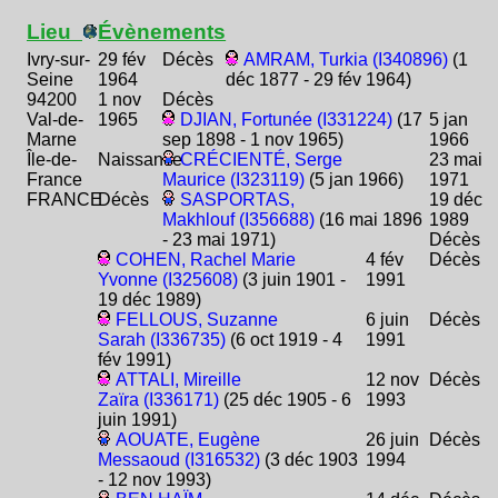
Lieu
Évènements
Ivry-sur-
29 fév
Décès
AMRAM, Turkia (I340896)
(1
Seine
1964
déc 1877 - 29 fév 1964)
94200
1 nov
Décès
Val-de-
1965
DJIAN, Fortunée (I331224)
(17
5 jan
Marne
sep 1898 - 1 nov 1965)
1966
Île-de-
Naissance
CRÉCIENTÉ, Serge
23 mai
France
Maurice (I323119)
(5 jan 1966)
1971
FRANCE
Décès
SASPORTAS,
19 déc
Makhlouf (I356688)
(16 mai 1896
1989
- 23 mai 1971)
Décès
COHEN, Rachel Marie
4 fév
Décès
Yvonne (I325608)
(3 juin 1901 -
1991
19 déc 1989)
FELLOUS, Suzanne
6 juin
Décès
Sarah (I336735)
(6 oct 1919 - 4
1991
fév 1991)
ATTALI, Mireille
12 nov
Décès
Zaïra (I336171)
(25 déc 1905 - 6
1993
juin 1991)
AOUATE, Eugène
26 juin
Décès
Messaoud (I316532)
(3 déc 1903
1994
- 12 nov 1993)