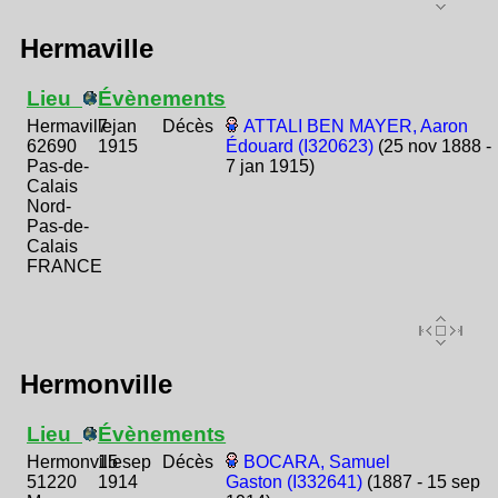
Hermaville
Lieu
Évènements
Hermaville
7 jan
Décès
ATTALI BEN MAYER, Aaron
62690
1915
Édouard (I320623)
(25 nov 1888 -
Pas-de-
7 jan 1915)
Calais
Nord-
Pas-de-
Calais
FRANCE
Hermonville
Lieu
Évènements
Hermonville
15 sep
Décès
BOCARA, Samuel
51220
1914
Gaston (I332641)
(1887 - 15 sep