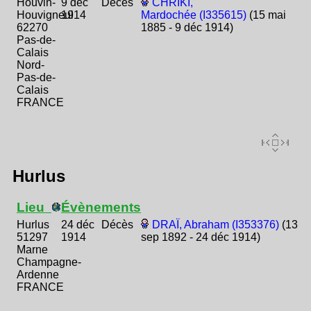
Houvin-
9 déc
Décès
CHRIKI,
Houvigneul
1914
Mardochée (I335615)
(15 mai
62270
1885 - 9 déc 1914)
Pas-de-
Calais
Nord-
Pas-de-
Calais
FRANCE
Hurlus
Lieu
Évènements
Hurlus
24 déc
Décès
DRAÏ, Abraham (I353376)
(13
51297
1914
sep 1892 - 24 déc 1914)
Marne
Champagne-
Ardenne
FRANCE