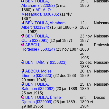
BEN TOLILA,
15 juil
Naissan
Abraham (I322082)
(5 mai
1886
1860) +
AFLALO,
Messaouda (I336785)
(11 fév
1867)
BEN TOLILA, Abraham
12 juil
Naissan
Albert (I321974)
(15 juil 1886 - 6
1887
oct 1962)
BEN TOLILA,
23 nov
Naissan
Clara (I322091)
(12 juil 1887)
1887
ABBOU,
du
Professi
Hortense (I350324)
(23 nov 1887)
1888
au
1905
BEN HAÏM, Y (I355823)
22 déc
Naissan
1888
ABBOU, Moïse
20 jan
Naissan
Étienne (I350323)
(22 déc 1888 -
1889
20 mars 1948)
BEN TOLILA,
25 jan
Naissan
Salomon (I322092)
(20 jan 1889 -
1889
25 avr 1915)
BEN TOLILA, Émilie
ent
Décès
Djemila (I322009)
(25 jan 1889 -
1890 et
29 jan 1965)
1904