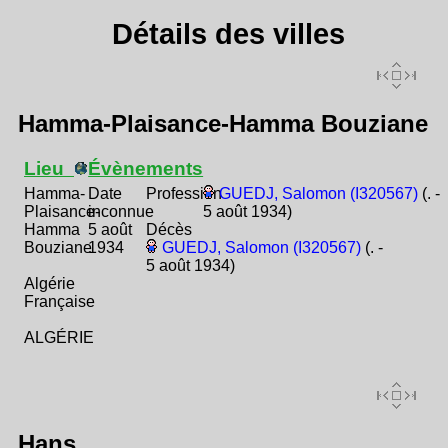
Détails des villes
Hamma-Plaisance-Hamma Bouziane
Lieu
Évènements
Hamma-
Date
Profession
GUEDJ, Salomon (I320567)
(. -
Plaisance-
inconnue
5 août 1934)
Hamma
5 août
Décès
Bouziane
1934
GUEDJ, Salomon (I320567)
(. -
5 août 1934)
Algérie
Française
ALGÉRIE
Hans