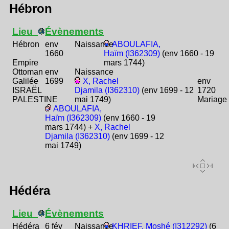
Hébron
Lieu
Évènements
Hébron
env
Naissance
ABOULAFIA,
1660
Haïm (I362309)
(env 1660 - 19
Empire
mars 1744)
Ottoman
env
Naissance
Galilée
1699
X, Rachel
env
ISRAËL
Djamila (I362310)
(env 1699 - 12
1720
PALESTINE
mai 1749)
Mariage
ABOULAFIA,
Haïm (I362309)
(env 1660 - 19
mars 1744) +
X, Rachel
Djamila (I362310)
(env 1699 - 12
mai 1749)
Hédéra
Lieu
Évènements
Hédéra
6 fév
Naissance
KHRIEF, Moshé (I312292)
(6