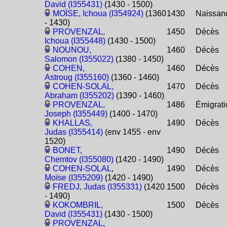
David (I355431)
(1430 - 1500)
MOÏSE, Ichoua (I354924)
(1360
1430
Naissan
- 1430)
PROVENZAL,
1450
Décès
Ichoua (I355448)
(1430 - 1500)
NOUNOU,
1460
Décès
Salomon (I355022)
(1380 - 1450)
COHEN,
1460
Décès
Astroug (I355160)
(1360 - 1460)
COHEN-SOLAL,
1470
Décès
Abraham (I355202)
(1390 - 1460)
PROVENZAL,
1486
Émigrati
Joseph (I355449)
(1400 - 1470)
KHALLAS,
1490
Décès
Judas (I355414)
(env 1455 - env
1520)
BONET,
1490
Décès
Chemtov (I355080)
(1420 - 1490)
COHEN-SOLAL,
1490
Décès
Moïse (I355209)
(1420 - 1490)
FREDJ, Judas (I355331)
(1420
1500
Décès
- 1490)
KOKOMBRIL,
1500
Décès
David (I355431)
(1430 - 1500)
PROVENZAL,