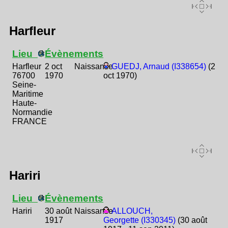
Harfleur
Lieu
Évènements
Harfleur
2 oct
Naissance
GUEDJ, Arnaud (I338654)
(2
76700
1970
oct 1970)
Seine-
Maritime
Haute-
Normandie
FRANCE
Hariri
Lieu
Évènements
Hariri
30 août
Naissance
ALLOUCH,
1917
Georgette (I330345)
(30 août