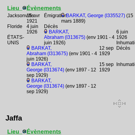
Lieu
Évènements
Jacksonville
15 avr
Émigration
BARKAT, George (I335527)
(15
1921
mars 1889)
Floride
4 juin
Décès
1926
BARKAT,
6 juin
ÉTATS-
Abraham (I313675)
(env 1901 - 4
1926
UNIS
juin 1926)
Inhumat
BARKAT,
12 sep
Décès
Abraham (I313675)
(env 1901 - 4
1929
juin 1926)
BARKAT,
15 sep
Inhumat
George (I313674)
(env 1897 - 12
1929
sep 1929)
BARKAT,
George (I313674)
(env 1897 - 12
sep 1929)
Jaffa
Lieu
Évènements