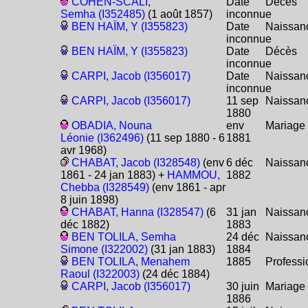
COHEN-SCALI,
Date
Décès
Semha (I352485)
(1 août 1857)
inconnue
BEN HAÏM, Y (I355823)
Date
Naissan
inconnue
BEN HAÏM, Y (I355823)
Date
Décès
inconnue
CARPI, Jacob (I356017)
Date
Naissan
inconnue
CARPI, Jacob (I356017)
11 sep
Naissan
1880
OBADIA, Nouna
env
Mariage
Léonie (I362496)
(11 sep 1880 - 6
1881
avr 1968)
CHABAT, Jacob (I328548)
(env
6 déc
Naissan
1861 - 24 jan 1883) +
HAMMOU,
1882
Chebba (I328549)
(env 1861 - apr
8 juin 1898)
CHABAT, Hanna (I328547)
(6
31 jan
Naissan
déc 1882)
1883
BEN TOLILA, Semha
24 déc
Naissan
Simone (I322002)
(31 jan 1883)
1884
BEN TOLILA, Menahem
1885
Professi
Raoul (I322003)
(24 déc 1884)
CARPI, Jacob (I356017)
30 juin
Mariage
1886