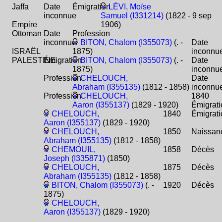
Jaffa
Date
Émigration
LÉVI, Moïse
inconnue
Samuel (I331214)
(1822 - 9 sep
Empire
1906)
Ottoman
Date
Profession
inconnue
BITON, Chalom (I355073)
(. -
Date
ISRAËL
1875)
inconnu
PALESTINE
Émigration
BITON, Chalom (I355073)
(. -
Date
1875)
inconnu
Profession
CHELOUCH,
Date
Abraham (I355135)
(1812 - 1858)
inconnu
Profession
CHELOUCH,
1840
Aaron (I355137)
(1829 - 1920)
Émigrati
CHELOUCH,
1840
Émigrati
Aaron (I355137)
(1829 - 1920)
CHELOUCH,
1850
Naissan
Abraham (I355135)
(1812 - 1858)
CHEMOUIL,
1858
Décès
Joseph (I335871)
(1850)
CHELOUCH,
1875
Décès
Abraham (I355135)
(1812 - 1858)
BITON, Chalom (I355073)
(. -
1920
Décès
1875)
CHELOUCH,
Aaron (I355137)
(1829 - 1920)