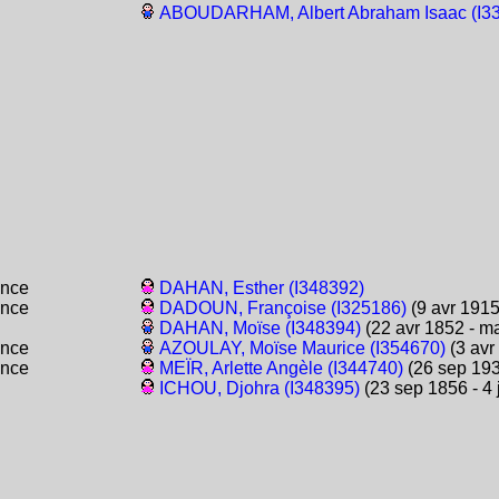
ABOUDARHAM, Albert Abraham Isaac (I3
ance
DAHAN, Esther (I348392)
ance
DADOUN, Françoise (I325186)
(9 avr 1915
DAHAN, Moïse (I348394)
(22 avr 1852 - m
ance
AZOULAY, Moïse Maurice (I354670)
(3 avr
ance
MEÏR, Arlette Angèle (I344740)
(26 sep 193
ICHOU, Djohra (I348395)
(23 sep 1856 - 4 