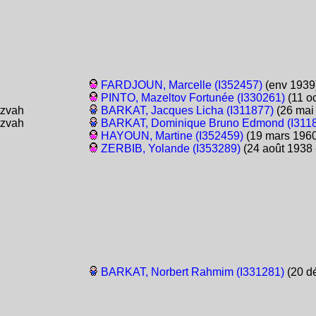
FARDJOUN, Marcelle (I352457)
(env 1939
PINTO, Mazeltov Fortunée (I330261)
(11 oc
tzvah
BARKAT, Jacques Licha (I311877)
(26 mai
tzvah
BARKAT, Dominique Bruno Edmond (I311
HAYOUN, Martine (I352459)
(19 mars 1960
ZERBIB, Yolande (I353289)
(24 août 1938 
BARKAT, Norbert Rahmim (I331281)
(20 dé