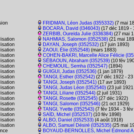
sion
FRIDMAN, Léon Judas (I355332)
(7 mai 18
BOCARA, David (I346043)
(17 déc 1819 - 
ZERBIB, Oureïda Julie (I336384)
(27 mai 1
isation
NAHMIAS, Salomon (I352538)
(21 mai 189
isation
DAYAN, Joseph (I352532)
(17 juin 1893)
isation
ZAOUI, Élie (I352548)
(mars 1883)
isation
COHEN-BAKRI, Marcelle Alice Félicie (I3
isation
SÉBAOUN, Abraham (I352539)
(10 fév 19
isation
CHEMOUIL, Semha (I352547)
(1894)
isation
GUIGUI, Judas (I352536)
(1 jan 1879)
isation
TANGI, Esther (I352542)
(27 déc 1922 - 23 
isation
TANGI, Joseph (I352541)
(17 avr 1893)
isation
TANGI, Judas Léon (I352540)
(23 juil 1921
isation
TANGI, Liliane (I352544)
(2 juil 1931)
isation
TANGI, Rosette (I352545)
(27 déc 1922)
isation
TANGI, Salomon (I352546)
(21 oct 1929)
isation
TANGI, Yvette (I352543)
(7 fév 1934 - 3 fév
isation
SAÏD, Michel (I352537)
(10 fév 1898)
isation
ALBO, Daniel (I352533)
(4 août 1918)
isation
ALBO, Samuel Désiré (I352535)
(25 mai 19
ance
BOYAUD-BERNOLLES, Michel Edmond Aug