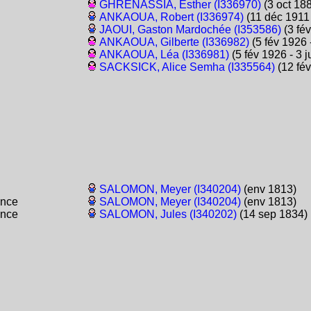
GHRENASSIA, Esther (I336970)
(3 oct 18
ANKAOUA, Robert (I336974)
(11 déc 1911 
JAOUI, Gaston Mardochée (I353586)
(3 fév
ANKAOUA, Gilberte (I336982)
(5 fév 1926 
ANKAOUA, Léa (I336981)
(5 fév 1926 - 3 j
SACKSICK, Alice Semha (I335564)
(12 fév
SALOMON, Meyer (I340204)
(env 1813)
ance
SALOMON, Meyer (I340204)
(env 1813)
ance
SALOMON, Jules (I340202)
(14 sep 1834)