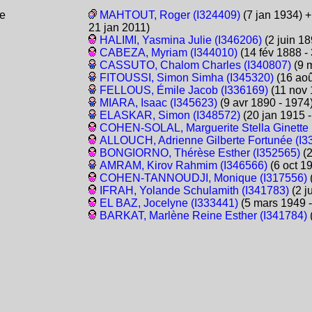
e
MAHTOUT, Roger (I324409)
(7 jan 1934) 
21 jan 2011)
HALIMI, Yasmina Julie (I346206)
(2 juin 18
CABEZA, Myriam (I344010)
(14 fév 1888 -
CASSUTO, Chalom Charles (I340807)
(9 m
FITOUSSI, Simon Simha (I345320)
(16 aoû
FELLOUS, Émile Jacob (I336169)
(11 nov 
MIARA, Isaac (I345623)
(9 avr 1890 - 1974
ELASKAR, Simon (I348572)
(20 jan 1915 -
COHEN-SOLAL, Marguerite Stella Ginette 
ALLOUCH, Adrienne Gilberte Fortunée (I3
BONGIORNO, Thérèse Esther (I352565)
(2
AMRAM, Kirov Rahmim (I346566)
(6 oct 19
COHEN-TANNOUDJI, Monique (I317556)
(
IFRAH, Yolande Schulamith (I341783)
(2 ju
EL BAZ, Jocelyne (I333441)
(5 mars 1949 -
BARKAT, Marlène Reine Esther (I341784)
(