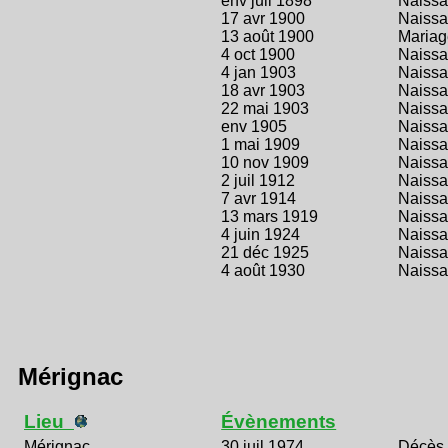
env juil 1898
Naiss
17 avr 1900
Naiss
13 août 1900
Mariag
4 oct 1900
Naiss
4 jan 1903
Naiss
18 avr 1903
Naiss
22 mai 1903
Naiss
env 1905
Naiss
1 mai 1909
Naiss
10 nov 1909
Naiss
2 juil 1912
Naiss
7 avr 1914
Naiss
13 mars 1919
Naiss
4 juin 1924
Naiss
21 déc 1925
Naiss
4 août 1930
Naiss
Mérignac
Lieu
Évènements
Mérignac
30 juil 1974
Décès