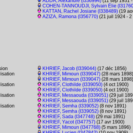
ADDA, Alexandre (I336994)
(11 sep 1931 -
COHEN-TANNOUDJI, Sylvain Élie (I31760
KATTAN, Rachel Josiane (I338489)
(19 aoû
AZIZA, Ramona (I356770)
(21 juil 1924 - 
sion
KHRIEF, Jacob (I339044)
(17 déc 1856)
isation
KHRIEF, Mimoun (I339047)
(28 mars 1898
KHRIEF, Mimoun (I339047)
(28 mars 1898
isation
KHRIEF, Clothilde (I339050)
(4 oct 1900)
KHRIEF, Clothilde (I339050)
(4 oct 1900)
isation
KHRIEF, Messaouda (I339051)
(29 juil 189
KHRIEF, Messaouda (I339051)
(29 juil 189
isation
KHRIEF, Semha (I339052)
(8 nov 1891)
KHRIEF, Semha (I339052)
(8 nov 1891)
KHRIEF, Sada (I347748)
(29 mai 1891)
KHRIEF, Yacot (I347757)
(17 avr 1900)
KHRIEF, Mimoun (I347768)
(5 mars 1896)
KHRIEF, Lucien (I347842)
(10 nov 1909)