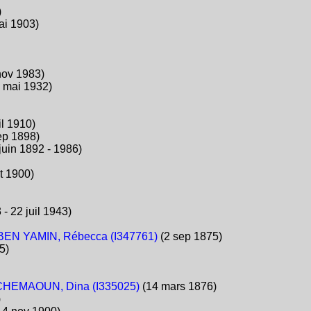
)
ai 1903)
nov 1983)
0 mai 1932)
il 1910)
ep 1898)
juin 1892 - 1986)
t 1900)
 - 22 juil 1943)
BEN YAMIN, Rébecca (I347761)
(2 sep 1875)
5)
CHEMAOUN, Dina (I335025)
(14 mars 1876)
)