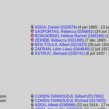
ADDA, Daniel (I332976)
(4 jan 1865 - 13 j
SASPORTAS, Rébecca (I356681)
(24 avr 
BONGIORNO, Hélène Rachel (I348166)
(1
ZERBIB, Rébecca (I321495)
(7 déc 1893 - 
BEN TOLILA, Albert (I321923)
(28 juin 191
ZAFRAN, Léon Liaou (I344849)
(2 juil 191
ASTRUC, Bernard (I330741)
(6 juil 1937 -
sion
COHEN-TANNOUDJI, Gilbert (I317602)
sion
COHEN-TANNOUDJI, Richard (I317603)
ADDA, Alfred (I338998)
(22 oct 1914 - 17 