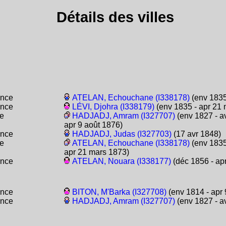
Détails des villes
ance
ATELAN, Echouchane (I338178)
(env 1835
ance
LÉVI, Djohra (I338179)
(env 1835 - apr 21 
e
HADJADJ, Amram (I327707)
(env 1827 - a
apr 9 août 1876)
ance
HADJADJ, Judas (I327703)
(17 avr 1848)
e
ATELAN, Echouchane (I338178)
(env 1835
apr 21 mars 1873)
ance
ATELAN, Nouara (I338177)
(déc 1856 - ap
ance
BITON, M'Barka (I327708)
(env 1814 - apr 
ance
HADJADJ, Amram (I327707)
(env 1827 - a