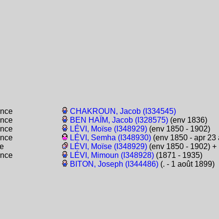
ance
CHAKROUN, Jacob (I334545)
ance
BEN HAÏM, Jacob (I328575)
(env 1836)
ance
LÉVI, Moïse (I348929)
(env 1850 - 1902)
ance
LÉVI, Semha (I348930)
(env 1850 - apr 23
e
LÉVI, Moïse (I348929)
(env 1850 - 1902) +
ance
LÉVI, Mimoun (I348928)
(1871 - 1935)
BITON, Joseph (I344486)
(. - 1 août 1899)