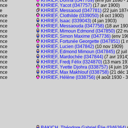
ance
KHRIEF, Donna (I347769)
(env juil 1898 -
ance
KHRIEF, Yacot (I347757)
(17 avr 1900)
e
KHRIEF, Messaoud (I347781)
(22 juin 187
ance
KHRIEF, Clothilde (I339050)
(4 oct 1900)
ance
KHRIEF, Isaac (I339043)
(4 jan 1903)
ance
KHRIEF, Messaouda (I347758)
(18 avr 190
ance
KHRIEF, Mimoun Edmond (I347850)
(22 m
ance
KHRIEF, Simon Maxime (I347736)
(env 190
ance
KHRIEF, Fortunée Georgette (I347851)
(1 m
ance
KHRIEF, Lucien (I347842)
(10 nov 1909)
ance
KHRIEF, Edmond Mimoun (I347845)
(2 jui
ance
KHRIEF, Mardochée (I347844)
(7 avr 1914
ance
KHRIEF, Fredj Félix (I324870)
(13 mars 191
ance
KHRIEF, Yvette Djohra (I338757)
(4 juin 19
ance
KHRIEF, Max Makhlouf (I338758)
(21 déc 1
ance
KHRIEF, Hélène (I338756)
(4 août 1930 - 3
BAKICH, Théodore Gabriel Élie (I346264)
(