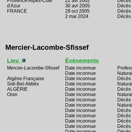
Provence-Alpes-Côte
22 avr 2002
Décès
d'Azur
30 avr 2005
Décès
FRANCE
29 oct 2005
Décès
2 mai 2024
Décès
Mercier-Lacombe-Sfissef
Lieu
Évènements
Mercier-Lacombe-Sfissef
Date inconnue
Profes
Date inconnue
Natural
Algérie Française
Date inconnue
Décès
Sidi-Bel-Abbès
Date inconnue
Natural
ALGÉRIE
Date inconnue
Décès
Oran
Date inconnue
Natural
Date inconnue
Décès
Date inconnue
Natural
Date inconnue
Décès
Date inconnue
Décès
Date inconnue
Décès
Date inconnue
Décès
Date inconnue
Décès