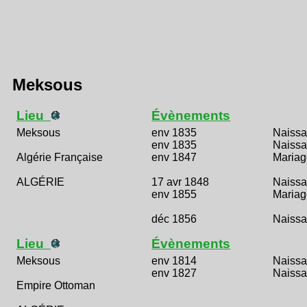
Meksous
Lieu
Évènements
Meksous
env 1835
Naiss
env 1835
Naiss
Algérie Française
env 1847
Mariag
ALGÉRIE
17 avr 1848
Naiss
env 1855
Mariag
déc 1856
Naiss
Lieu
Évènements
Meksous
env 1814
Naiss
env 1827
Naiss
Empire Ottoman