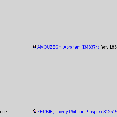
AMOUZÈGH, Abraham (I348374)
(env 1834
ance
ZERBIB, Thierry Philippe Prosper (I312515