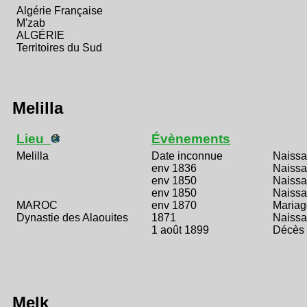
Algérie Française
M'zab
ALGÉRIE
Territoires du Sud
Melilla
Lieu
Évènements
Melilla
Date inconnue
Naiss
env 1836
Naiss
env 1850
Naiss
env 1850
Naiss
MAROC
env 1870
Mariag
Dynastie des Alaouites
1871
Naiss
1 août 1899
Décès
Melk