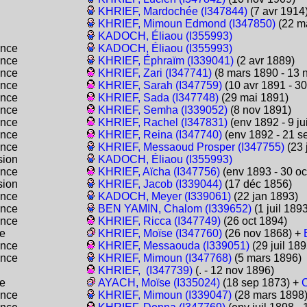
KHRIEF, Mardochée (I347844)
(7 avr 1914
KHRIEF, Mimoun Edmond (I347850)
(22 m
KADOCH, Éliaou (I355993)
ance
KADOCH, Éliaou (I355993)
ance
KHRIEF, Éphraïm (I339041)
(2 avr 1889)
ance
KHRIEF, Zari (I347741)
(8 mars 1890 - 13 
ance
KHRIEF, Sarah (I347759)
(10 avr 1891 - 3
ance
KHRIEF, Sada (I347748)
(29 mai 1891)
ance
KHRIEF, Semha (I339052)
(8 nov 1891)
ance
KHRIEF, Rachel (I347831)
(env 1892 - 9 ju
ance
KHRIEF, Reina (I347740)
(env 1892 - 21 s
ance
KHRIEF, Messaoud Prosper (I347755)
(23 
sion
KADOCH, Éliaou (I355993)
ance
KHRIEF, Aïcha (I347756)
(env 1893 - 30 oc
sion
KHRIEF, Jacob (I339044)
(17 déc 1856)
ance
KADOCH, Meyer (I339061)
(22 jan 1893)
ance
BEN YAMIN, Chalom (I339652)
(1 juil 1893
ance
KHRIEF, Ricca (I347749)
(26 oct 1894)
e
KHRIEF, Moïse (I347760)
(26 nov 1868) +
ance
KHRIEF, Messaouda (I339051)
(29 juil 189
ance
KHRIEF, Mimoun (I347768)
(5 mars 1896)
KHRIEF, (I347739)
(. - 12 nov 1896)
e
AYACH, Moïse (I335024)
(18 sep 1873) +
ance
KHRIEF, Mimoun (I339047)
(28 mars 1898