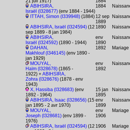
21 juil 1917)
1884
ABIHSIRA,
1884
Naissan
Israël (I328677)
(env 1884 - 1944)
ITTAH, Simon (I339948)
(1884)
12 sep
Naissan
1889
ABIHSIRA, Israël (I324594)
(12
1890
Naissan
sep 1889 - 8 jan 1984)
ABIHSIRA,
env
Naissan
Israël (I324592)
(1890 - 1944)
1890
DAHAN,
1892
Mariage
Makhlouf (I346145)
(env 1890 -
jan 1929)
MOUYAL,
env
Naissan
Haïm (I328678)
(1865 -
1892
1922) +
ABIHSIRA,
Zohra (I328676)
(1878 - env
1943)
X, Hassiba (I328683)
(env
15 jan
Naissan
1892 - 1964)
1895
ABIHSIRA, Isaac (I328656)
(15
env
Naissan
jan 1895 - 2 avr 1970)
1899
MOUYAL,
env
Mariage
Joseph (I328681)
(env 1899 -
1906
1976)
ABIHSIRA, Israël (I324594)
(12
1906
Mariage