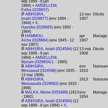
sep 1889 - 8 jan
1984) +
AMSELLEM,
Fréha (I328657)
ABIHSIRA,
12 nov
Décès
Israël (I328677)
(env 1884 -
1907
1944) +
X,
Hassiba (I328683)
(env 1892 -
1964)
HAMMOU,
apr
Mariage
Aïcha (I328684)
(env 1845 - 12
1907
nov 1907)
ABIHSIRA, Israël (I324594)
(12
13 mai
Décès
sep 1889 - 8 jan
1908
1984) +
AMSELLEM,
Myriam (I328654)
(. - 1985)
ABIHSIRA,
env
Naissan
Messaoud (I324596)
(env 1835 -
1910
13 mai 1908)
ABIHSIRA,
1913
Naissan
Messaouda (I328682)
(env 1910 -
1996)
MALKA, Moïse (I355499)
(1913
env
Mariage
- 1992)
1954
ABIHSIRA, Israël (I324594)
(12
sep 1889 - 8 jan 1984) +
X,