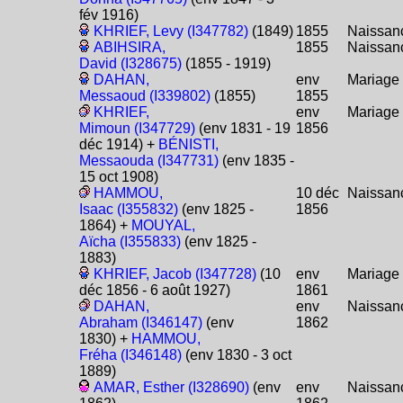
fév 1916)
KHRIEF, Levy (I347782)
(1849)
1855
Naissan
ABIHSIRA,
1855
Naissan
David (I328675)
(1855 - 1919)
DAHAN,
env
Mariage
Messaoud (I339802)
(1855)
1855
KHRIEF,
env
Mariage
Mimoun (I347729)
(env 1831 - 19
1856
déc 1914) +
BÉNISTI,
Messaouda (I347731)
(env 1835 -
15 oct 1908)
HAMMOU,
10 déc
Naissan
Isaac (I355832)
(env 1825 -
1856
1864) +
MOUYAL,
Aïcha (I355833)
(env 1825 -
1883)
KHRIEF, Jacob (I347728)
(10
env
Mariage
déc 1856 - 6 août 1927)
1861
DAHAN,
env
Naissan
Abraham (I346147)
(env
1862
1830) +
HAMMOU,
Fréha (I346148)
(env 1830 - 3 oct
1889)
AMAR, Esther (I328690)
(env
env
Naissan