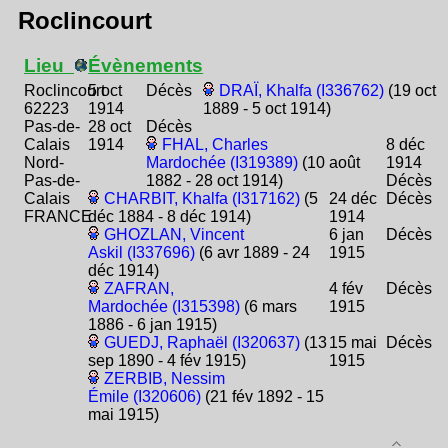
Roclincourt
Lieu
Évènements
Roclincourt
5 oct
Décès
DRAÏ, Khalfa (I336762)
(19 oct
62223
1914
1889 - 5 oct 1914)
Pas-de-
28 oct
Décès
Calais
1914
FHAL, Charles
8 déc
Nord-
Mardochée (I319389)
(10 août
1914
Pas-de-
1882 - 28 oct 1914)
Décès
Calais
CHARBIT, Khalfa (I317162)
(5
24 déc
Décès
FRANCE
déc 1884 - 8 déc 1914)
1914
GHOZLAN, Vincent
6 jan
Décès
Askil (I337696)
(6 avr 1889 - 24
1915
déc 1914)
ZAFRAN,
4 fév
Décès
Mardochée (I315398)
(6 mars
1915
1886 - 6 jan 1915)
GUEDJ, Raphaël (I320637)
(13
15 mai
Décès
sep 1890 - 4 fév 1915)
1915
ZERBIB, Nessim
Émile (I320606)
(21 fév 1892 - 15
mai 1915)