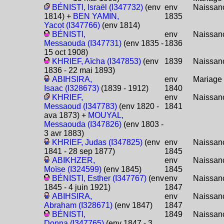
BÉNISTI, Israël (I347732)
(env
env
Naissan
1814) +
BEN YAMIN,
1835
Yacot (I347766)
(env 1814)
BÉNISTI,
env
Naissan
Messaouda (I347731)
(env 1835 -
1836
15 oct 1908)
KHRIEF, Aïcha (I347853)
(env
1839
Naissan
1836 - 22 mai 1893)
ABIHSIRA,
env
Mariage
Isaac (I328673)
(1839 - 1912)
1840
KHRIEF,
env
Naissan
Messaoud (I347783)
(env 1820 -
1841
ava 1873) +
MOUYAL,
Messaouda (I347826)
(env 1803 -
3 avr 1883)
KHRIEF, Judas (I347825)
(env
env
Naissan
1841 - 28 sep 1877)
1845
ABIKHZER,
env
Naissan
Moïse (I324599)
(env 1845)
1845
BÉNISTI, Esther (I347767)
(env
env
Naissan
1845 - 4 juin 1921)
1847
ABIHSIRA,
env
Naissan
Abraham (I328671)
(env 1847)
1847
BÉNISTI,
1849
Naissan
Donna (I347765)
(env 1847 - 3