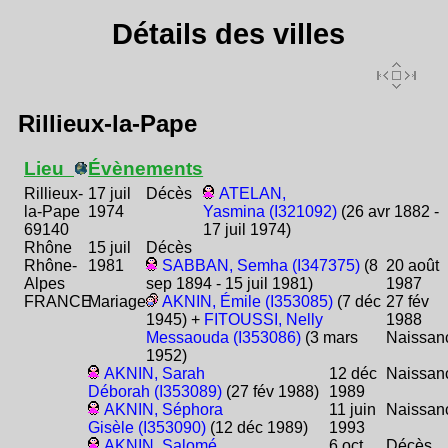
Détails des villes
Rillieux-la-Pape
Lieu
Évènements
Rillieux-
17 juil
Décès
ATELAN,
la-Pape
1974
Yasmina (I321092)
(26 avr 1882 -
69140
17 juil 1974)
Rhône
15 juil
Décès
Rhône-
1981
SABBAN, Semha (I347375)
(8
20 août
Alpes
sep 1894 - 15 juil 1981)
1987
FRANCE
Mariage
AKNIN, Émile (I353085)
(7 déc
27 fév
1945) +
FITOUSSI, Nelly
1988
Messaouda (I353086)
(3 mars
Naissan
1952)
AKNIN, Sarah
12 déc
Naissan
Déborah (I353089)
(27 fév 1988)
1989
AKNIN, Séphora
11 juin
Naissan
Gisèle (I353090)
(12 déc 1989)
1993
AKNIN, Salomé
6 oct
Décès