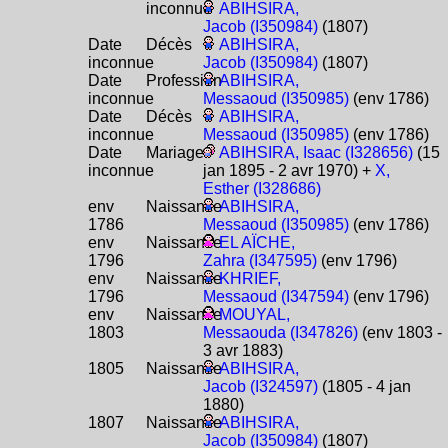
inconnue
ABIHSIRA,
Jacob (I350984)
(1807)
Date
Décès
ABIHSIRA,
inconnue
Jacob (I350984)
(1807)
Date
Profession
ABIHSIRA,
inconnue
Messaoud (I350985)
(env 1786)
Date
Décès
ABIHSIRA,
inconnue
Messaoud (I350985)
(env 1786)
Date
Mariage
ABIHSIRA, Isaac (I328656)
(15
inconnue
jan 1895 - 2 avr 1970) +
X,
Esther (I328686)
env
Naissance
ABIHSIRA,
1786
Messaoud (I350985)
(env 1786)
env
Naissance
EL AÏCHE,
1796
Zahra (I347595)
(env 1796)
env
Naissance
KHRIEF,
1796
Messaoud (I347594)
(env 1796)
env
Naissance
MOUYAL,
1803
Messaouda (I347826)
(env 1803 -
3 avr 1883)
1805
Naissance
ABIHSIRA,
Jacob (I324597)
(1805 - 4 jan
1880)
1807
Naissance
ABIHSIRA,
Jacob (I350984)
(1807)