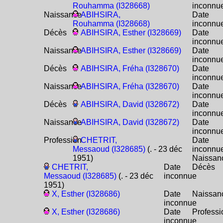
Rouhamma (I328668)
inconnu
Naissance
ABIHSIRA,
Date
Rouhamma (I328668)
inconnu
Décès
ABIHSIRA, Esther (I328669)
Date
inconnu
Naissance
ABIHSIRA, Esther (I328669)
Date
inconnu
Décès
ABIHSIRA, Fréha (I328670)
Date
inconnu
Naissance
ABIHSIRA, Fréha (I328670)
Date
inconnu
Décès
ABIHSIRA, David (I328672)
Date
inconnu
Naissance
ABIHSIRA, David (I328672)
Date
inconnu
Profession
CHETRIT,
Date
Messaoud (I328685)
(. - 23 déc
inconnu
1951)
Naissan
CHETRIT,
Date
Décès
Messaoud (I328685)
(. - 23 déc
inconnue
1951)
X, Esther (I328686)
Date
Naissan
inconnue
X, Esther (I328686)
Date
Professi
inconnue