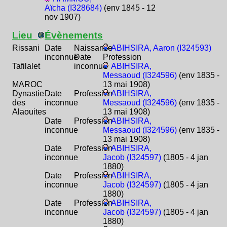
Aïcha (I328684)
(env 1845 - 12
nov 1907)
Lieu
Évènements
Rissani
Date
Naissance
ABIHSIRA, Aaron (I324593)
inconnue
Date
Profession
Tafilalet
inconnue
ABIHSIRA,
Messaoud (I324596)
(env 1835 -
MAROC
13 mai 1908)
Dynastie
Date
Profession
ABIHSIRA,
des
inconnue
Messaoud (I324596)
(env 1835 -
Alaouites
13 mai 1908)
Date
Profession
ABIHSIRA,
inconnue
Messaoud (I324596)
(env 1835 -
13 mai 1908)
Date
Profession
ABIHSIRA,
inconnue
Jacob (I324597)
(1805 - 4 jan
1880)
Date
Profession
ABIHSIRA,
inconnue
Jacob (I324597)
(1805 - 4 jan
1880)
Date
Profession
ABIHSIRA,
inconnue
Jacob (I324597)
(1805 - 4 jan
1880)