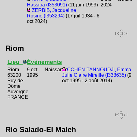
Hassiba (I353091)
(11 juin 1993)
2024
ZERBIB, Jacqueline
Rosine (I353294)
(17 juil 1934 - 6
oct 2024)
Riom
Lieu
Évènements
Riom
9 oct
Naissance
COHEN-TANNOUDJI, Emma
63200
1995
Julie Claire Mireille (I333635)
(9
Puy-de-
oct 1995 - 2 août 2014)
Dôme
Auvergne
FRANCE
Rio Salado-El Maleh