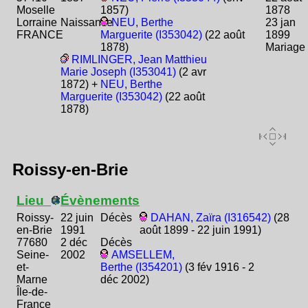
Moselle
1857)
1878
Lorraine
Naissance
NEU, Berthe
23 jan
FRANCE
Marguerite (I353042)
(22 août
1899
1878)
Mariage
RIMLINGER, Jean Matthieu
Marie Joseph (I353041)
(2 avr
1872) +
NEU, Berthe
Marguerite (I353042)
(22 août
1878)
Roissy-en-Brie
Lieu
Évènements
Roissy-
22 juin
Décès
DAHAN, Zaïra (I316542)
(28
en-Brie
1991
août 1899 - 22 juin 1991)
77680
2 déc
Décès
Seine-
2002
AMSELLEM,
et-
Berthe (I354201)
(3 fév 1916 - 2
Marne
déc 2002)
Île-de-
France