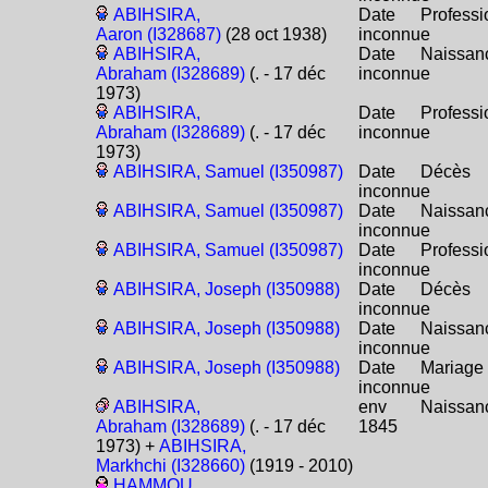
ABIHSIRA,
Date
Professi
Aaron (I328687)
(28 oct 1938)
inconnue
ABIHSIRA,
Date
Naissan
Abraham (I328689)
(. - 17 déc
inconnue
1973)
ABIHSIRA,
Date
Professi
Abraham (I328689)
(. - 17 déc
inconnue
1973)
ABIHSIRA, Samuel (I350987)
Date
Décès
inconnue
ABIHSIRA, Samuel (I350987)
Date
Naissan
inconnue
ABIHSIRA, Samuel (I350987)
Date
Professi
inconnue
ABIHSIRA, Joseph (I350988)
Date
Décès
inconnue
ABIHSIRA, Joseph (I350988)
Date
Naissan
inconnue
ABIHSIRA, Joseph (I350988)
Date
Mariage
inconnue
ABIHSIRA,
env
Naissan
Abraham (I328689)
(. - 17 déc
1845
1973) +
ABIHSIRA,
Markhchi (I328660)
(1919 - 2010)
HAMMOU,