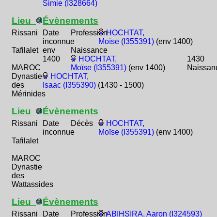
Simie (I328664)
Lieu
Évènements
Rissani
Date
Profession
HOCHTAT,
inconnue
Moïse (I355391)
(env 1400)
Tafilalet
env
Naissance
1400
HOCHTAT,
1430
MAROC
Moïse (I355391)
(env 1400)
Naissan
Dynastie
HOCHTAT,
des
Isaac (I355390)
(1430 - 1500)
Mérinides
Lieu
Évènements
Rissani
Date
Décès
HOCHTAT,
inconnue
Moïse (I355391)
(env 1400)
Tafilalet
MAROC
Dynastie
des
Wattassides
Lieu
Évènements
Rissani
Date
Profession
ABIHSIRA, Aaron (I324593)