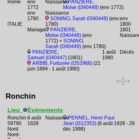
Rome
env
Naissance
PANZIERE,
1772
Moïse (I340448)
(env 1772)
env
Naissance
1780
SONINO, Sarah (I340449)
(env
env
ITALIE
1780)
1800
Mariage
PANZIERE,
1801
Moïse (I340448)
(env
Naissan
1772) +
SONINO,
Sarah (I340449)
(env 1780)
PANZIERE,
1 août
Décès
Samuel (I340447)
(1801)
1980
ARBIB, Fortunée (I352968)
(21
juin 1884 - 1 août 1980)
Ronchin
Lieu
Évènements
Ronchin
6 août
Naissance
PENNEL, Henri Paul
59790
1928
Jean (I312353)
(6 août 1928 - 29
Nord
déc 1998)
Nord-