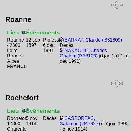
Roanne
Lieu
Évènements
Roanne
12 sep
Profession
BARKAT, Claude (I331309)
42300
1897
6 déc
Décès
Loire
1991
NAKACHE, Charles
Rhône-
Chalom (I336106)
(6 jan 1917 - 6
Alpes
déc 1991)
FRANCE
Rochefort
Lieu
Évènements
Rochefort
5 nov
Décès
SASPORTAS,
17300
1914
Salomon (I347927)
(17 juin 1890
Charente-
- 5 nov 1914)