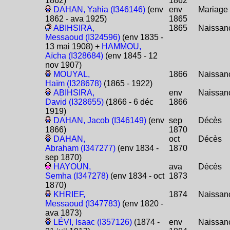
1862)
1862
DAHAN, Yahia (I346146)
(env
env
Mariage
1862 - ava 1925)
1865
ABIHSIRA,
1865
Naissan
Messaoud (I324596)
(env 1835 -
13 mai 1908) +
HAMMOU,
Aïcha (I328684)
(env 1845 - 12
nov 1907)
MOUYAL,
1866
Naissan
Haïm (I328678)
(1865 - 1922)
ABIHSIRA,
env
Naissan
David (I328655)
(1866 - 6 déc
1866
1919)
DAHAN, Jacob (I346149)
(env
sep
Décès
1866)
1870
DAHAN,
oct
Décès
Abraham (I347277)
(env 1834 -
1870
sep 1870)
HAYOUN,
ava
Décès
Semha (I347278)
(env 1834 - oct
1873
1870)
KHRIEF,
1874
Naissan
Messaoud (I347783)
(env 1820 -
ava 1873)
LÉVI, Isaac (I357126)
(1874 -
env
Naissan