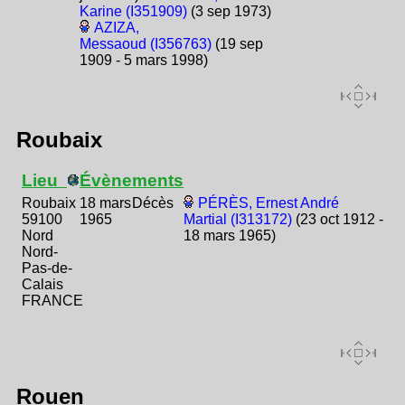
Karine (I351909)
(3 sep 1973)
AZIZA,
Messaoud (I356763)
(19 sep
1909 - 5 mars 1998)
Roubaix
Lieu
Évènements
Roubaix
18 mars
Décès
PÉRÈS, Ernest André
59100
1965
Martial (I313172)
(23 oct 1912 -
Nord
18 mars 1965)
Nord-
Pas-de-
Calais
FRANCE
Rouen