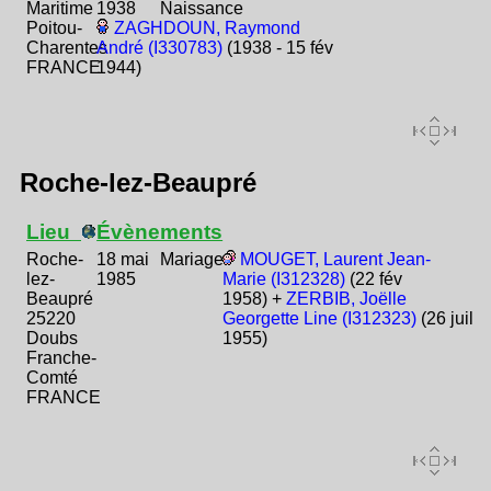
Maritime
1938
Naissance
Poitou-
ZAGHDOUN, Raymond
Charentes
André (I330783)
(1938 - 15 fév
FRANCE
1944)
Roche-lez-Beaupré
Lieu
Évènements
Roche-
18 mai
Mariage
MOUGET, Laurent Jean-
lez-
1985
Marie (I312328)
(22 fév
Beaupré
1958) +
ZERBIB, Joëlle
25220
Georgette Line (I312323)
(26 juil
Doubs
1955)
Franche-
Comté
FRANCE