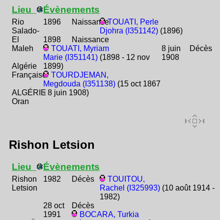
Lieu
Évènements
Rio
1896
Naissance
TOUATI, Perle
Salado-
Djohra (I351142)
(1896)
El
1898
Naissance
Maleh
TOUATI, Myriam
8 juin
Décès
Marie (I351141)
(1898 - 12 nov
1908
Algérie
1899)
Française
TOURDJEMAN,
Megdouda (I351138)
(15 oct 1867
ALGÉRIE
- 8 juin 1908)
Oran
Rishon Letsion
Lieu
Évènements
Rishon
1982
Décès
TOUITOU,
Letsion
Rachel (I325993)
(10 août 1914 -
1982)
28 oct
Décès
1991
BOCARA, Turkia