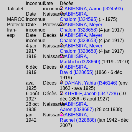
inconnue
Date
Décès
Tafilalet
inconnue
ABIHSIRA, Aaron (I324593)
Date
Naissance
ABIHSIRA,
MAROC
inconnue
Chalom (I324595)
(. - 1975)
Protectorat
Date
Profession
ABIHSIRA, Meyer
fran-
inconnue
Chalom (I328658)
(4 jan 1917)
esp
Date
Décès
ABIHSIRA, Meyer
inconnue
Chalom (I328658)
(4 jan 1917)
4 jan
Naissance
ABIHSIRA, Meyer
1917
Chalom (I328658)
(4 jan 1917)
1919
Naissance
ABIHSIRA,
Markhchi (I328660)
(1919 - 2010)
6 déc
Décès
ABIHSIRA,
1919
David (I328655)
(1866 - 6 déc
1919)
ava
Décès
DAHAN, Yahia (I346146)
(env
1925
1862 - ava 1925)
6 août
Décès
KHRIEF, Jacob (I347728)
(10
1927
déc 1856 - 6 août 1927)
28 oct
Naissance
ABIHSIRA,
1938
Aaron (I328687)
(28 oct 1938)
jan
Naissance
ABIHSIRA,
1942
Rachel (I328688)
(jan 1942 - déc
2007)