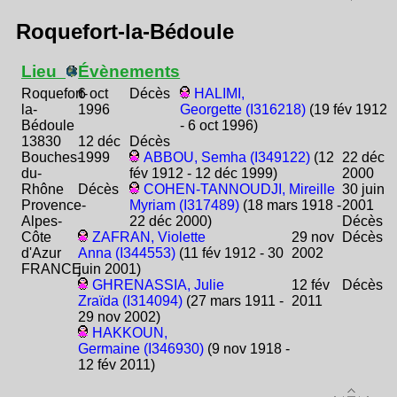
Roquefort-la-Bédoule
Lieu
Évènements
Roquefort-
6 oct
Décès
HALIMI,
la-
1996
Georgette (I316218)
(19 fév 1912
Bédoule
- 6 oct 1996)
13830
12 déc
Décès
Bouches-
1999
ABBOU, Semha (I349122)
(12
22 déc
du-
fév 1912 - 12 déc 1999)
2000
Rhône
Décès
COHEN-TANNOUDJI, Mireille
30 juin
Provence-
Myriam (I317489)
(18 mars 1918 -
2001
Alpes-
22 déc 2000)
Décès
Côte
ZAFRAN, Violette
29 nov
Décès
d'Azur
Anna (I344553)
(11 fév 1912 - 30
2002
FRANCE
juin 2001)
GHRENASSIA, Julie
12 fév
Décès
Zraïda (I314094)
(27 mars 1911 -
2011
29 nov 2002)
HAKKOUN,
Germaine (I346930)
(9 nov 1918 -
12 fév 2011)