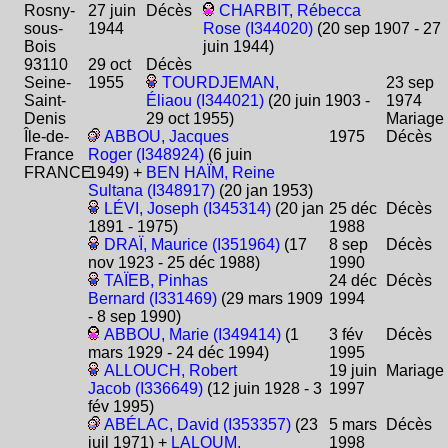
Rosny-
27 juin
Décès
CHARBIT, Rébecca
sous-
1944
Rose (I344020)
(20 sep 1907 - 27
Bois
juin 1944)
93110
29 oct
Décès
Seine-
1955
TOURDJEMAN,
23 sep
Saint-
Éliaou (I344021)
(20 juin 1903 -
1974
Denis
29 oct 1955)
Mariage
Île-de-
ABBOU, Jacques
1975
Décès
France
Roger (I348924)
(6 juin
FRANCE
1949) +
BEN HAÏM, Reine
Sultana (I348917)
(20 jan 1953)
LÉVI, Joseph (I345314)
(20 jan
25 déc
Décès
1891 - 1975)
1988
DRAÏ, Maurice (I351964)
(17
8 sep
Décès
nov 1923 - 25 déc 1988)
1990
TAÏEB, Pinhas
24 déc
Décès
Bernard (I331469)
(29 mars 1909
1994
- 8 sep 1990)
ABBOU, Marie (I349414)
(1
3 fév
Décès
mars 1929 - 24 déc 1994)
1995
ALLOUCH, Robert
19 juin
Mariage
Jacob (I336649)
(12 juin 1928 - 3
1997
fév 1995)
ABÉLAC, David (I353357)
(23
5 mars
Décès
juil 1971) +
LALOUM,
1998