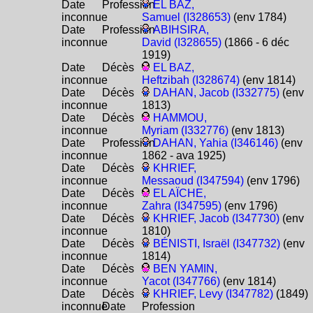
Date
Profession
EL BAZ,
inconnue
Samuel (I328653)
(env 1784)
Date
Profession
ABIHSIRA,
inconnue
David (I328655)
(1866 - 6 déc
1919)
Date
Décès
EL BAZ,
inconnue
Heftzibah (I328674)
(env 1814)
Date
Décès
DAHAN, Jacob (I332775)
(env
inconnue
1813)
Date
Décès
HAMMOU,
inconnue
Myriam (I332776)
(env 1813)
Date
Profession
DAHAN, Yahia (I346146)
(env
inconnue
1862 - ava 1925)
Date
Décès
KHRIEF,
inconnue
Messaoud (I347594)
(env 1796)
Date
Décès
EL AÏCHE,
inconnue
Zahra (I347595)
(env 1796)
Date
Décès
KHRIEF, Jacob (I347730)
(env
inconnue
1810)
Date
Décès
BÉNISTI, Israël (I347732)
(env
inconnue
1814)
Date
Décès
BEN YAMIN,
inconnue
Yacot (I347766)
(env 1814)
Date
Décès
KHRIEF, Levy (I347782)
(1849)
inconnue
Date
Profession