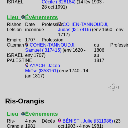
ISRAËL
Cécile (I328184)
(14 fév 1903 -
28 oct 1991)
Lieu
Évènements
Rishon
Date
Profession
COHEN-TANNOUDJI,
Letsion
inconnue
Judas (I317416)
(env 1660 - env
1717)
Empire
1707
Profession
Ottoman
COHEN-TANNOUDJI,
du
Professi
Samuel (I317415)
(env 1620 -
1806
ISRAËL
env 1707)
au
PALESTINE
1817
AYACH, Jacob
Moïse (I353161)
(env 1740 - 14
jan 1817)
Ris-Orangis
Lieu
Évènements
Ris-
4 nov
Décès
BÉNISTI, Julie (I311986)
(23
Orangis
1981
oct 1903 - 4 nov 1981)