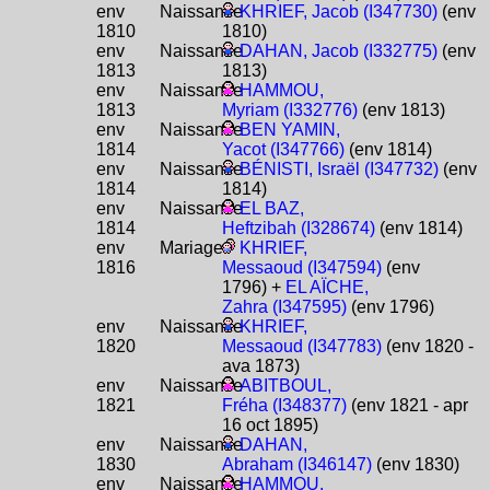
env
Naissance
KHRIEF, Jacob (I347730)
(env
1810
1810)
env
Naissance
DAHAN, Jacob (I332775)
(env
1813
1813)
env
Naissance
HAMMOU,
1813
Myriam (I332776)
(env 1813)
env
Naissance
BEN YAMIN,
1814
Yacot (I347766)
(env 1814)
env
Naissance
BÉNISTI, Israël (I347732)
(env
1814
1814)
env
Naissance
EL BAZ,
1814
Heftzibah (I328674)
(env 1814)
env
Mariage
KHRIEF,
1816
Messaoud (I347594)
(env
1796) +
EL AÏCHE,
Zahra (I347595)
(env 1796)
env
Naissance
KHRIEF,
1820
Messaoud (I347783)
(env 1820 -
ava 1873)
env
Naissance
ABITBOUL,
1821
Fréha (I348377)
(env 1821 - apr
16 oct 1895)
env
Naissance
DAHAN,
1830
Abraham (I346147)
(env 1830)
env
Naissance
HAMMOU,