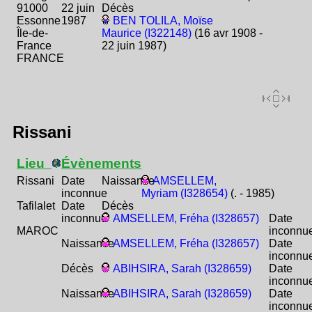
91000
22 juin
Décès
Essonne
1987
BEN TOLILA, Moïse
Île-de-
Maurice (I322148)
(16 avr 1908 -
France
22 juin 1987)
FRANCE
Rissani
Lieu
Évènements
Rissani
Date
Naissance
AMSELLEM,
inconnue
Myriam (I328654)
(. - 1985)
Tafilalet
Date
Décès
inconnue
AMSELLEM, Fréha (I328657)
Date
MAROC
inconnu
Naissance
AMSELLEM, Fréha (I328657)
Date
inconnu
Décès
ABIHSIRA, Sarah (I328659)
Date
inconnu
Naissance
ABIHSIRA, Sarah (I328659)
Date
inconnu