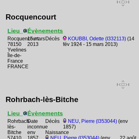
Rocquencourt
Lieu
Évènements
Rocquencourt
15 mars
Décès
KOUBBI, Odette (I332113)
(14
78150
2013
fév 1924 - 15 mars 2013)
Yvelines
Île-de-
France
FRANCE
Rohrbach-lès-Bitche
Lieu
Évènements
Rohrbach-
Date
Décès
NEU, Pierre (I353044)
(env
lès-
inconnue
1857)
Bitche
env
Naissance
57410
1857
NEU, Pierre (I353044)
(env
22 août