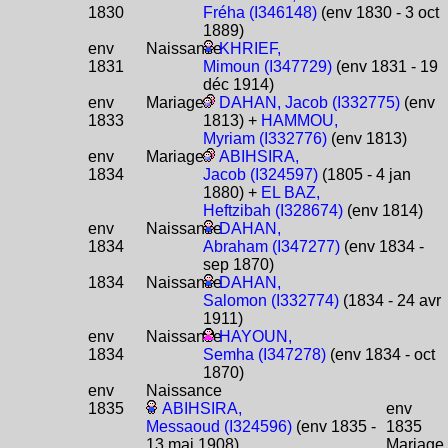
1830
Fréha (I346148)
(env 1830 - 3 oct
1889)
env
Naissance
KHRIEF,
1831
Mimoun (I347729)
(env 1831 - 19
déc 1914)
env
Mariage
DAHAN, Jacob (I332775)
(env
1833
1813) +
HAMMOU,
Myriam (I332776)
(env 1813)
env
Mariage
ABIHSIRA,
1834
Jacob (I324597)
(1805 - 4 jan
1880) +
EL BAZ,
Heftzibah (I328674)
(env 1814)
env
Naissance
DAHAN,
1834
Abraham (I347277)
(env 1834 -
sep 1870)
1834
Naissance
DAHAN,
Salomon (I332774)
(1834 - 24 avr
1911)
env
Naissance
HAYOUN,
1834
Semha (I347278)
(env 1834 - oct
1870)
env
Naissance
1835
ABIHSIRA,
env
Messaoud (I324596)
(env 1835 -
1835
13 mai 1908)
Mariage