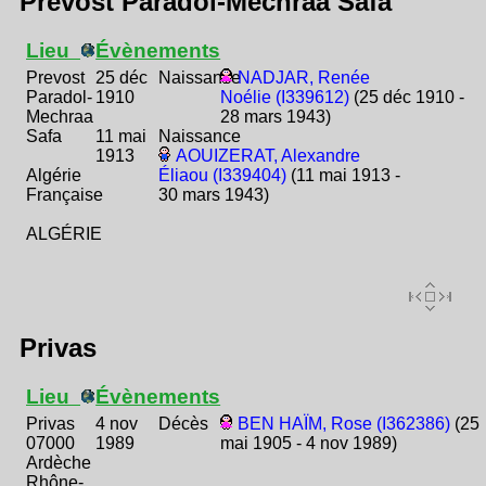
Prevost Paradol-Mechraa Safa
Lieu
Évènements
Prevost
25 déc
Naissance
NADJAR, Renée
Paradol-
1910
Noélie (I339612)
(25 déc 1910 -
Mechraa
28 mars 1943)
Safa
11 mai
Naissance
1913
AOUIZERAT, Alexandre
Algérie
Éliaou (I339404)
(11 mai 1913 -
Française
30 mars 1943)
ALGÉRIE
Privas
Lieu
Évènements
Privas
4 nov
Décès
BEN HAÏM, Rose (I362386)
(25
07000
1989
mai 1905 - 4 nov 1989)
Ardèche
Rhône-