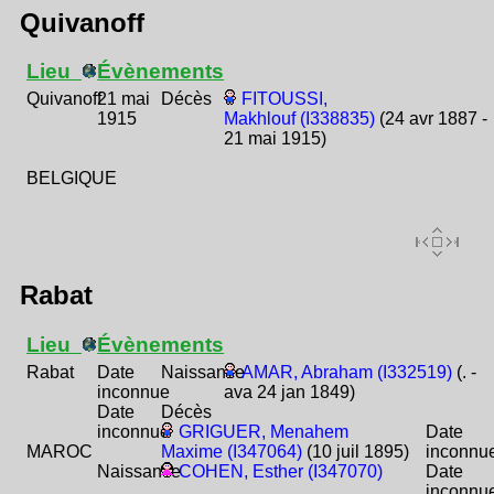
Quivanoff
Lieu
Évènements
Quivanoff
21 mai
Décès
FITOUSSI,
1915
Makhlouf (I338835)
(24 avr 1887 -
21 mai 1915)
BELGIQUE
Rabat
Lieu
Évènements
Rabat
Date
Naissance
AMAR, Abraham (I332519)
(. -
inconnue
ava 24 jan 1849)
Date
Décès
inconnue
GRIGUER, Menahem
Date
MAROC
Maxime (I347064)
(10 juil 1895)
inconnu
Naissance
COHEN, Esther (I347070)
Date
inconnu