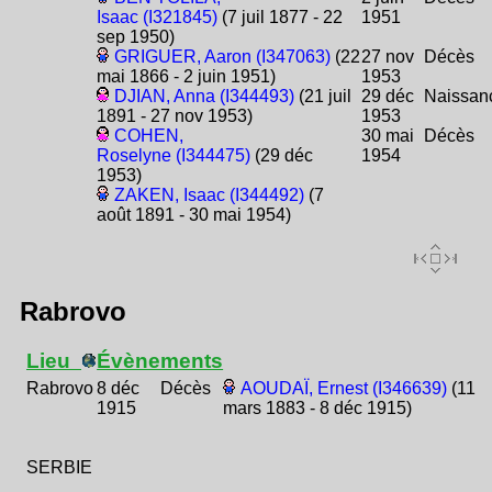
Isaac (I321845)
(7 juil 1877 - 22
1951
sep 1950)
GRIGUER, Aaron (I347063)
(22
27 nov
Décès
mai 1866 - 2 juin 1951)
1953
DJIAN, Anna (I344493)
(21 juil
29 déc
Naissan
1891 - 27 nov 1953)
1953
COHEN,
30 mai
Décès
Roselyne (I344475)
(29 déc
1954
1953)
ZAKEN, Isaac (I344492)
(7
août 1891 - 30 mai 1954)
Rabrovo
Lieu
Évènements
Rabrovo
8 déc
Décès
AOUDAÏ, Ernest (I346639)
(11
1915
mars 1883 - 8 déc 1915)
SERBIE