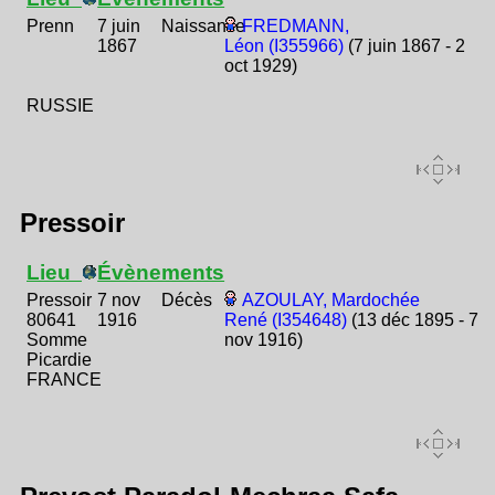
Prenn
7 juin
Naissance
FREDMANN,
1867
Léon (I355966)
(7 juin 1867 - 2
oct 1929)
RUSSIE
Pressoir
Lieu
Évènements
Pressoir
7 nov
Décès
AZOULAY, Mardochée
80641
1916
René (I354648)
(13 déc 1895 - 7
Somme
nov 1916)
Picardie
FRANCE