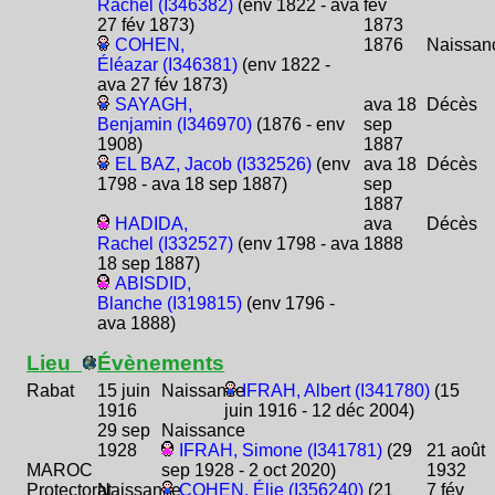
Rachel (I346382)
(env 1822 - ava
fév
27 fév 1873)
1873
COHEN,
1876
Naissan
Éléazar (I346381)
(env 1822 -
ava 27 fév 1873)
SAYAGH,
ava 18
Décès
Benjamin (I346970)
(1876 - env
sep
1908)
1887
EL BAZ, Jacob (I332526)
(env
ava 18
Décès
1798 - ava 18 sep 1887)
sep
1887
HADIDA,
ava
Décès
Rachel (I332527)
(env 1798 - ava
1888
18 sep 1887)
ABISDID,
Blanche (I319815)
(env 1796 -
ava 1888)
Lieu
Évènements
Rabat
15 juin
Naissance
IFRAH, Albert (I341780)
(15
1916
juin 1916 - 12 déc 2004)
29 sep
Naissance
1928
IFRAH, Simone (I341781)
(29
21 août
MAROC
sep 1928 - 2 oct 2020)
1932
Protectorat
Naissance
COHEN, Élie (I356240)
(21
7 fév