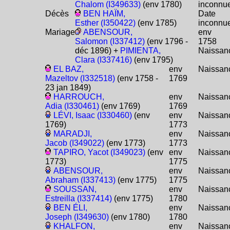
Chalom (I349633)
(env 1780)
inconnu
Décès
BEN HAÏM,
Date
Esther (I350422)
(env 1785)
inconnu
Mariage
ABENSOUR,
env
Salomon (I337412)
(env 1796 -
1758
déc 1896) +
PIMIENTA,
Naissan
Clara (I337416)
(env 1795)
EL BAZ,
env
Naissan
Mazeltov (I332518)
(env 1758 -
1769
23 jan 1849)
HARROUCH,
env
Naissan
Adia (I330461)
(env 1769)
1769
LÉVI, Isaac (I330460)
(env
env
Naissan
1769)
1773
MARADJI,
env
Naissan
Jacob (I349022)
(env 1773)
1773
TAPIRO, Yacot (I349023)
(env
env
Naissan
1773)
1775
ABENSOUR,
env
Naissan
Abraham (I337413)
(env 1775)
1775
SOUSSAN,
env
Naissan
Estreilla (I337414)
(env 1775)
1780
BEN ÉLI,
env
Naissan
Joseph (I349630)
(env 1780)
1780
KHALFON,
env
Naissan