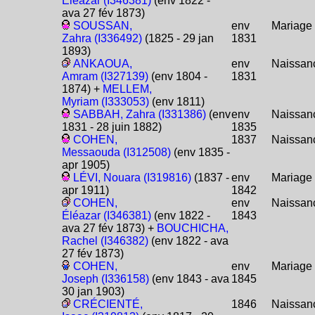
Éléazar (I346381)
(env 1822 -
ava 27 fév 1873)
SOUSSAN,
env
Mariage
Zahra (I336492)
(1825 - 29 jan
1831
1893)
ANKAOUA,
env
Naissan
Amram (I327139)
(env 1804 -
1831
1874) +
MELLEM,
Myriam (I333053)
(env 1811)
SABBAH, Zahra (I331386)
(env
env
Naissan
1831 - 28 juin 1882)
1835
COHEN,
1837
Naissan
Messaouda (I312508)
(env 1835 -
apr 1905)
LÉVI, Nouara (I319816)
(1837 -
env
Mariage
apr 1911)
1842
COHEN,
env
Naissan
Éléazar (I346381)
(env 1822 -
1843
ava 27 fév 1873) +
BOUCHICHA,
Rachel (I346382)
(env 1822 - ava
27 fév 1873)
COHEN,
env
Mariage
Joseph (I336158)
(env 1843 - ava
1845
30 jan 1903)
CRÉCIENTÉ,
1846
Naissan