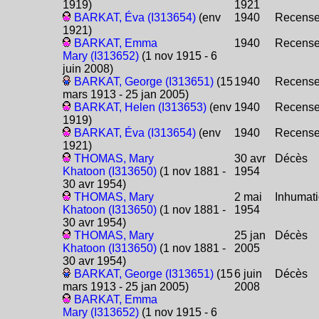
1919)
1921
BARKAT, Éva (I313654)
(env
1940
Recens
1921)
BARKAT, Emma
1940
Recens
Mary (I313652)
(1 nov 1915 - 6
juin 2008)
BARKAT, George (I313651)
(15
1940
Recens
mars 1913 - 25 jan 2005)
BARKAT, Helen (I313653)
(env
1940
Recens
1919)
BARKAT, Éva (I313654)
(env
1940
Recens
1921)
THOMAS, Mary
30 avr
Décès
Khatoon (I313650)
(1 nov 1881 -
1954
30 avr 1954)
THOMAS, Mary
2 mai
Inhumat
Khatoon (I313650)
(1 nov 1881 -
1954
30 avr 1954)
THOMAS, Mary
25 jan
Décès
Khatoon (I313650)
(1 nov 1881 -
2005
30 avr 1954)
BARKAT, George (I313651)
(15
6 juin
Décès
mars 1913 - 25 jan 2005)
2008
BARKAT, Emma
Mary (I313652)
(1 nov 1915 - 6