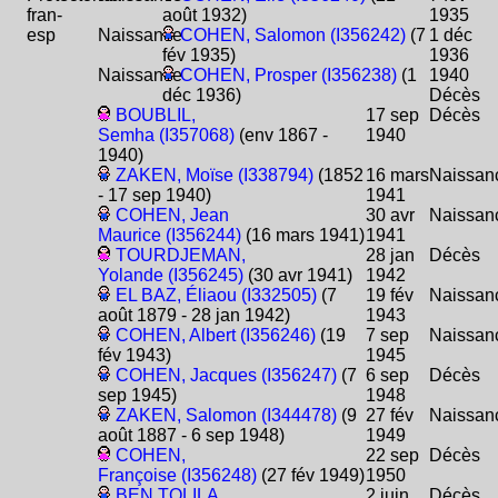
fran-
août 1932)
1935
esp
Naissance
COHEN, Salomon (I356242)
(7
1 déc
fév 1935)
1936
Naissance
COHEN, Prosper (I356238)
(1
1940
déc 1936)
Décès
BOUBLIL,
17 sep
Décès
Semha (I357068)
(env 1867 -
1940
1940)
ZAKEN, Moïse (I338794)
(1852
16 mars
Naissan
- 17 sep 1940)
1941
COHEN, Jean
30 avr
Naissan
Maurice (I356244)
(16 mars 1941)
1941
TOURDJEMAN,
28 jan
Décès
Yolande (I356245)
(30 avr 1941)
1942
EL BAZ, Éliaou (I332505)
(7
19 fév
Naissan
août 1879 - 28 jan 1942)
1943
COHEN, Albert (I356246)
(19
7 sep
Naissan
fév 1943)
1945
COHEN, Jacques (I356247)
(7
6 sep
Décès
sep 1945)
1948
ZAKEN, Salomon (I344478)
(9
27 fév
Naissan
août 1887 - 6 sep 1948)
1949
COHEN,
22 sep
Décès
Françoise (I356248)
(27 fév 1949)
1950
BEN TOLILA,
2 juin
Décès