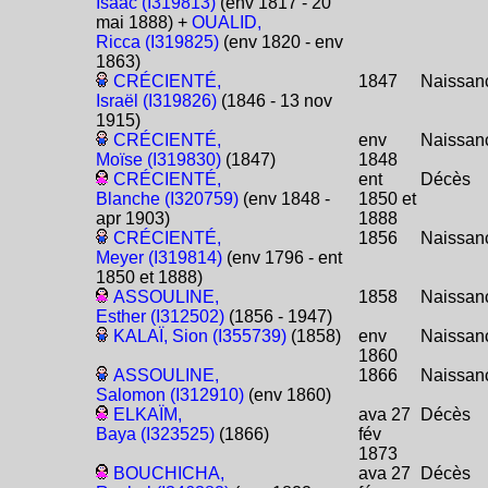
Isaac (I319813)
(env 1817 - 20
mai 1888) +
OUALID,
Ricca (I319825)
(env 1820 - env
1863)
CRÉCIENTÉ,
1847
Naissan
Israël (I319826)
(1846 - 13 nov
1915)
CRÉCIENTÉ,
env
Naissan
Moïse (I319830)
(1847)
1848
CRÉCIENTÉ,
ent
Décès
Blanche (I320759)
(env 1848 -
1850 et
apr 1903)
1888
CRÉCIENTÉ,
1856
Naissan
Meyer (I319814)
(env 1796 - ent
1850 et 1888)
ASSOULINE,
1858
Naissan
Esther (I312502)
(1856 - 1947)
KALAÏ, Sion (I355739)
(1858)
env
Naissan
1860
ASSOULINE,
1866
Naissan
Salomon (I312910)
(env 1860)
ELKAÏM,
ava 27
Décès
Baya (I323525)
(1866)
fév
1873
BOUCHICHA,
ava 27
Décès