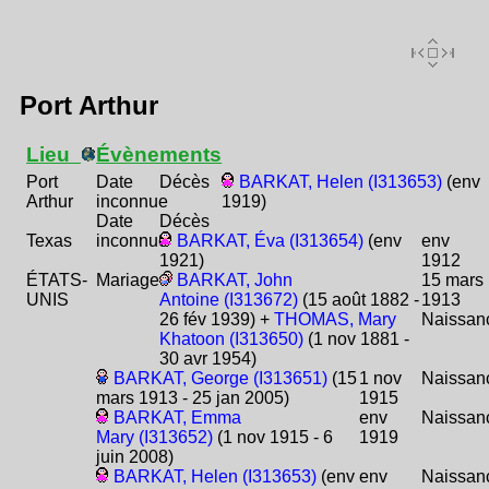
Port Arthur
Lieu
Évènements
Port
Date
Décès
BARKAT, Helen (I313653)
(env
Arthur
inconnue
1919)
Date
Décès
Texas
inconnue
BARKAT, Éva (I313654)
(env
env
1921)
1912
ÉTATS-
Mariage
BARKAT, John
15 mars
UNIS
Antoine (I313672)
(15 août 1882 -
1913
26 fév 1939) +
THOMAS, Mary
Naissan
Khatoon (I313650)
(1 nov 1881 -
30 avr 1954)
BARKAT, George (I313651)
(15
1 nov
Naissan
mars 1913 - 25 jan 2005)
1915
BARKAT, Emma
env
Naissan
Mary (I313652)
(1 nov 1915 - 6
1919
juin 2008)
BARKAT, Helen (I313653)
(env
env
Naissan