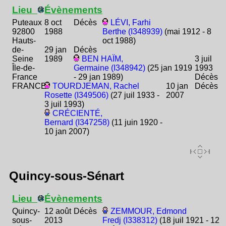
Lieu
Évènements
Puteaux
8 oct
Décès
LÉVI, Farhi
92800
1988
Berthe (I348939)
(mai 1912 - 8
Hauts-
oct 1988)
de-
29 jan
Décès
Seine
1989
BEN HAÏM,
3 juil
Île-de-
Germaine (I348942)
(25 jan 1919
1993
France
- 29 jan 1989)
Décès
FRANCE
TOURDJEMAN, Rachel
10 jan
Décès
Rosette (I349506)
(27 juil 1933 -
2007
3 juil 1993)
CRÉCIENTÉ,
Bernard (I347258)
(11 juin 1920 -
10 jan 2007)
Quincy-sous-Sénart
Lieu
Évènements
Quincy-
12 août
Décès
ZEMMOUR, Edmond
sous-
2013
Fredj (I338312)
(18 juil 1921 - 12