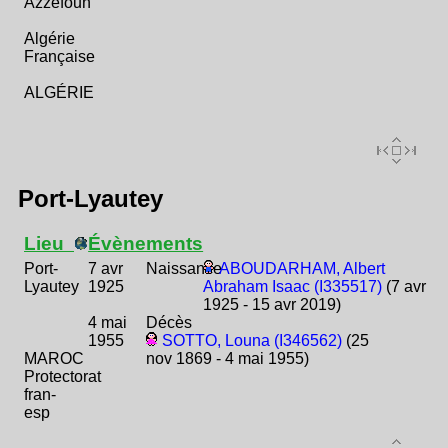
Azzefoun
Algérie
Française
ALGÉRIE
Port-Lyautey
Lieu
Évènements
Port-
7 avr
Naissance
ABOUDARHAM, Albert
Lyautey
1925
Abraham Isaac (I335517)
(7 avr
1925 - 15 avr 2019)
4 mai
Décès
1955
SOTTO, Louna (I346562)
(25
MAROC
nov 1869 - 4 mai 1955)
Protectorat
fran-
esp