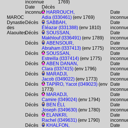
inconnue
1769)
Date
Décès
inconnue
HARROUCH,
Date
MAROC
Adia (I330461)
(env 1769)
inconnu
Dynastie
Décès
SABBAH,
Date
des
Éléazar (I331388)
(env 1810)
inconnu
Alaouites
Décès
SOUSSAN,
Date
Makhlouf (I336491)
(env 1789)
inconnu
Décès
ABENSOUR,
Date
Abraham (I337413)
(env 1775)
inconnu
Décès
SOUSSAN,
Date
Estreilla (I337414)
(env 1775)
inconnu
Décès
ABEN DANAN,
Date
Clara (I337415)
(env 1796)
inconnu
Décès
MARADJI,
Date
Jacob (I349022)
(env 1773)
inconnu
Décès
TAPIRO, Yacot (I349023)
(env
Date
1773)
inconnu
Décès
MARADJI,
Date
Camire (I349024)
(env 1794)
inconnu
Décès
BEN ÉLI,
Date
Joseph (I349630)
(env 1780)
inconnu
Décès
ELANKRI,
Date
Rachel (I349631)
(env 1790)
inconnu
Décès
KHALFON,
Date