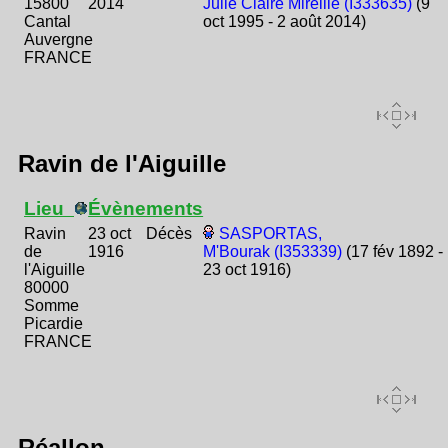
15800
2014
Julie Claire Mireille (I333635)
(9
Cantal
oct 1995 - 2 août 2014)
Auvergne
FRANCE
Ravin de l'Aiguille
Lieu
Évènements
Ravin
23 oct
Décès
SASPORTAS,
de
1916
M'Bourak (I353339)
(17 fév 1892 -
l'Aiguille
23 oct 1916)
80000
Somme
Picardie
FRANCE
Réallon