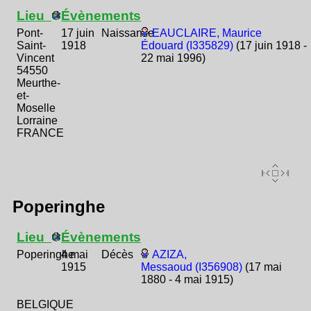
Lieu
Évènements
Pont-
17 juin
Naissance
EAUCLAIRE, Maurice
Saint-
1918
Édouard (I335829)
(17 juin 1918 -
Vincent
22 mai 1996)
54550
Meurthe-
et-
Moselle
Lorraine
FRANCE
Poperinghe
Lieu
Évènements
Poperinghe
4 mai
Décès
AZIZA,
1915
Messaoud (I356908)
(17 mai
1880 - 4 mai 1915)
BELGIQUE