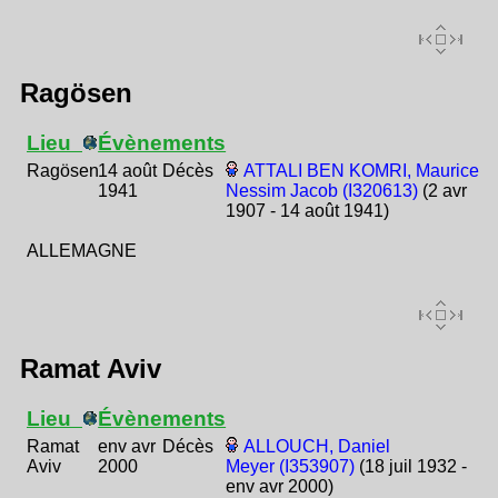
Ragösen
Lieu
Évènements
Ragösen
14 août
Décès
ATTALI BEN KOMRI, Maurice
1941
Nessim Jacob (I320613)
(2 avr
1907 - 14 août 1941)
ALLEMAGNE
Ramat Aviv
Lieu
Évènements
Ramat
env avr
Décès
ALLOUCH, Daniel
Aviv
2000
Meyer (I353907)
(18 juil 1932 -
env avr 2000)