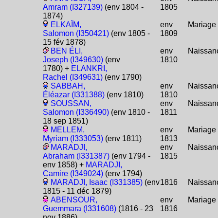
Amram (I327139)
(env 1804 -
1805
1874)
ELKAÏM,
env
Mariage
Salomon (I350421)
(env 1805 -
1809
15 fév 1878)
BEN ÉLI,
env
Naissan
Joseph (I349630)
(env
1810
1780) +
ELANKRI,
Rachel (I349631)
(env 1790)
SABBAH,
env
Naissan
Éléazar (I331388)
(env 1810)
1810
SOUSSAN,
env
Naissan
Salomon (I336490)
(env 1810 -
1811
18 sep 1851)
MELLEM,
env
Mariage
Myriam (I333053)
(env 1811)
1813
MARADJI,
env
Naissan
Abraham (I331387)
(env 1794 -
1815
env 1858) +
MARADJI,
Camire (I349024)
(env 1794)
MARADJI, Isaac (I331385)
(env
1816
Naissan
1815 - 11 déc 1879)
ABENSOUR,
env
Mariage
Guemmara (I331608)
(1816 - 23
1816
nov 1886)