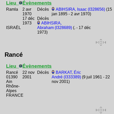
Lieu
Évènements
Ramla
2 avr
Décès
ABIHSIRA, Isaac (I328656)
(15
1970
jan 1895 - 2 avr 1970)
17 déc
Décès
1973
ABIHSIRA,
ISRAËL
Abraham (I328689)
(. - 17 déc
1973)
Rancé
Lieu
Évènements
Rancé
22 nov
Décès
BARKAT, Éric
01390
2001
André (I333389)
(9 juil 1961 - 22
Ain
nov 2001)
Rhône-
Alpes
FRANCE