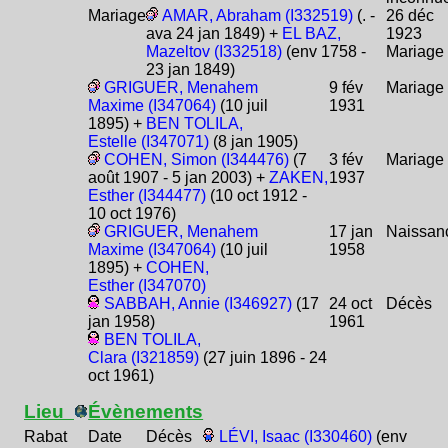
Mariage
AMAR, Abraham (I332519)
(. -
26 déc
ava 24 jan 1849) +
EL BAZ,
1923
Mazeltov (I332518)
(env 1758 -
Mariage
23 jan 1849)
GRIGUER, Menahem
9 fév
Mariage
Maxime (I347064)
(10 juil
1931
1895) +
BEN TOLILA,
Estelle (I347071)
(8 jan 1905)
COHEN, Simon (I344476)
(7
3 fév
Mariage
août 1907 - 5 jan 2003) +
ZAKEN,
1937
Esther (I344477)
(10 oct 1912 -
10 oct 1976)
GRIGUER, Menahem
17 jan
Naissan
Maxime (I347064)
(10 juil
1958
1895) +
COHEN,
Esther (I347070)
SABBAH, Annie (I346927)
(17
24 oct
Décès
jan 1958)
1961
BEN TOLILA,
Clara (I321859)
(27 juin 1896 - 24
oct 1961)
Lieu
Évènements
Rabat
Date
Décès
LÉVI, Isaac (I330460)
(env