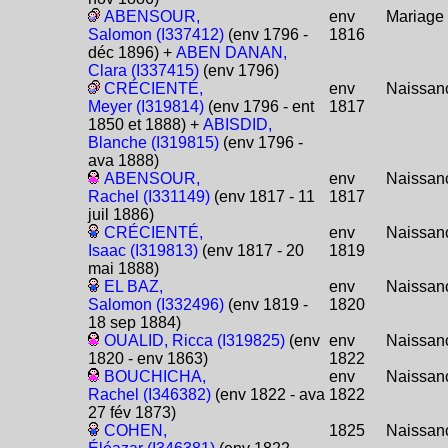
ABENSOUR,
env
Mariage
Salomon (I337412)
(env 1796 -
1816
déc 1896) +
ABEN DANAN,
Clara (I337415)
(env 1796)
CRÉCIENTÉ,
env
Naissan
Meyer (I319814)
(env 1796 - ent
1817
1850 et 1888) +
ABISDID,
Blanche (I319815)
(env 1796 -
ava 1888)
ABENSOUR,
env
Naissan
Rachel (I331149)
(env 1817 - 11
1817
juil 1886)
CRÉCIENTÉ,
env
Naissan
Isaac (I319813)
(env 1817 - 20
1819
mai 1888)
EL BAZ,
env
Naissan
Salomon (I332496)
(env 1819 -
1820
18 sep 1884)
OUALID, Ricca (I319825)
(env
env
Naissan
1820 - env 1863)
1822
BOUCHICHA,
env
Naissan
Rachel (I346382)
(env 1822 - ava
1822
27 fév 1873)
COHEN,
1825
Naissan