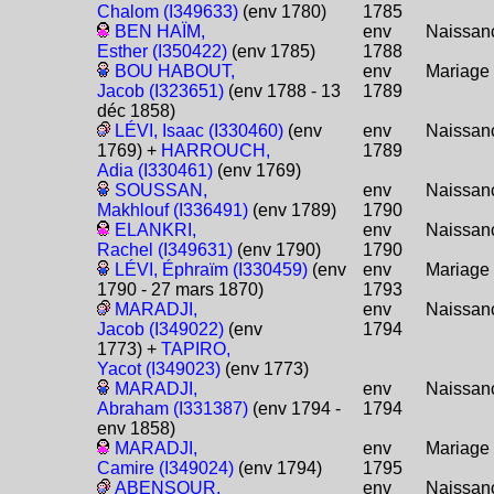
Chalom (I349633)
(env 1780)
1785
BEN HAÏM,
env
Naissan
Esther (I350422)
(env 1785)
1788
BOU HABOUT,
env
Mariage
Jacob (I323651)
(env 1788 - 13
1789
déc 1858)
LÉVI, Isaac (I330460)
(env
env
Naissan
1769) +
HARROUCH,
1789
Adia (I330461)
(env 1769)
SOUSSAN,
env
Naissan
Makhlouf (I336491)
(env 1789)
1790
ELANKRI,
env
Naissan
Rachel (I349631)
(env 1790)
1790
LÉVI, Éphraïm (I330459)
(env
env
Mariage
1790 - 27 mars 1870)
1793
MARADJI,
env
Naissan
Jacob (I349022)
(env
1794
1773) +
TAPIRO,
Yacot (I349023)
(env 1773)
MARADJI,
env
Naissan
Abraham (I331387)
(env 1794 -
1794
env 1858)
MARADJI,
env
Mariage
Camire (I349024)
(env 1794)
1795
ABENSOUR,
env
Naissan