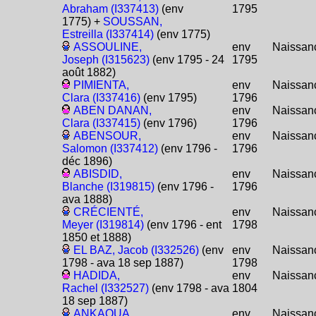
Abraham (I337413)
(env
1795
1775) +
SOUSSAN,
Estreilla (I337414)
(env 1775)
ASSOULINE,
env
Naissan
Joseph (I315623)
(env 1795 - 24
1795
août 1882)
PIMIENTA,
env
Naissan
Clara (I337416)
(env 1795)
1796
ABEN DANAN,
env
Naissan
Clara (I337415)
(env 1796)
1796
ABENSOUR,
env
Naissan
Salomon (I337412)
(env 1796 -
1796
déc 1896)
ABISDID,
env
Naissan
Blanche (I319815)
(env 1796 -
1796
ava 1888)
CRÉCIENTÉ,
env
Naissan
Meyer (I319814)
(env 1796 - ent
1798
1850 et 1888)
EL BAZ, Jacob (I332526)
(env
env
Naissan
1798 - ava 18 sep 1887)
1798
HADIDA,
env
Naissan
Rachel (I332527)
(env 1798 - ava
1804
18 sep 1887)
ANKAOUA,
env
Naissan