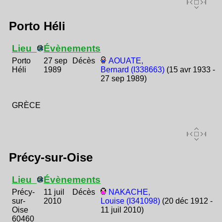
Porto Héli
Lieu
Évènements
Porto
27 sep
Décès
AOUATE,
Héli
1989
Bernard (I338663)
(15 avr 1933 -
27 sep 1989)
GRÈCE
Précy-sur-Oise
Lieu
Évènements
Précy-
11 juil
Décès
NAKACHE,
sur-
2010
Louise (I341098)
(20 déc 1912 -
Oise
11 juil 2010)
60460