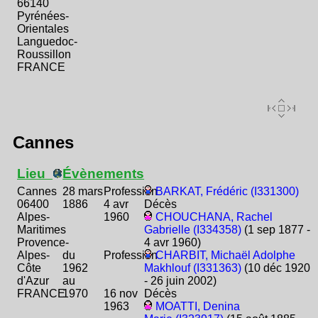
66140
Pyrénées-
Orientales
Languedoc-
Roussillon
FRANCE
Cannes
Lieu
Évènements
Cannes
28 mars
Profession
BARKAT, Frédéric (I331300)
06400
1886
4 avr
Décès
Alpes-
1960
CHOUCHANA, Rachel
Maritimes
Gabrielle (I334358)
(1 sep 1877 -
Provence-
4 avr 1960)
Alpes-
du
Profession
CHARBIT, Michaël Adolphe
Côte
1962
Makhlouf (I331363)
(10 déc 1920
d'Azur
au
- 26 juin 2002)
FRANCE
1970
16 nov
Décès
1963
MOATTI, Denina