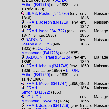
ava 18 déc 1889) +
AZIZA,
Esther (I341715)
(env 1823 - ava
18 déc 1889)
BIBAS, Rachel (I341720)
(env
env
Naissan
1846)
1846
IFRAH, Joseph (I341719)
(env
env
Naissan
1846)
1847
IFRAH, Isaac (I341722)
(env
env
Mariage
1847 - 9 mars 1893)
1855
DADOUN,
fév
Naissan
Joseph (I341725)
(env
1856
1835) +
LOULOU,
Messaouda (I341726)
(env 1835)
DADOUN, Israël (I341724)
(fév
env
Mariage
1856)
1859
IFRAH, Ichoua (I341748)
(env
1860
Naissan
1839 - ava 11 fév 1890) +
BITON,
Esther (I341750)
(env 1839 - ava
11 fév 1890)
IFRAH, Meyer (I341747)
(1860)
1863
Naissan
IFRAH,
1864
Naissan
Simon (I341522)
(1863)
LOULOU,
env
Mariage
Messaoud (I352496)
(1864)
1866
IFRAH, Joseph (I341719)
(env
8 mars
Naissan