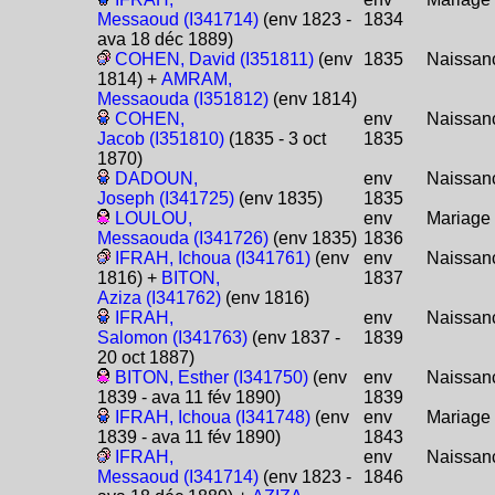
Messaoud (I341714)
(env 1823 -
1834
ava 18 déc 1889)
COHEN, David (I351811)
(env
1835
Naissan
1814) +
AMRAM,
Messaouda (I351812)
(env 1814)
COHEN,
env
Naissan
Jacob (I351810)
(1835 - 3 oct
1835
1870)
DADOUN,
env
Naissan
Joseph (I341725)
(env 1835)
1835
LOULOU,
env
Mariage
Messaouda (I341726)
(env 1835)
1836
IFRAH, Ichoua (I341761)
(env
env
Naissan
1816) +
BITON,
1837
Aziza (I341762)
(env 1816)
IFRAH,
env
Naissan
Salomon (I341763)
(env 1837 -
1839
20 oct 1887)
BITON, Esther (I341750)
(env
env
Naissan
1839 - ava 11 fév 1890)
1839
IFRAH, Ichoua (I341748)
(env
env
Mariage
1839 - ava 11 fév 1890)
1843
IFRAH,
env
Naissan
Messaoud (I341714)
(env 1823 -
1846