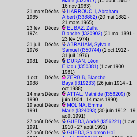
Marie (I323917)
(15 août 1885 -
16 nov 1963)
21 mars
Décès
HARROUCH, Abraham
1965
Albert (I338882)
(20 mai 1882 -
21 mars 1965)
23 fév
Décès
EL BAZ, Zaïra
1974
Blanche (I320902)
(31 mai 1891 -
23 fév 1974)
31 juil
Décès
ABRAHAM, Sylvain
1976
Samuel (I350744)
(1 oct 1912 -
31 juil 1976)
1981
Décès
DURAN, Léon
Éliaou (I350381)
(1 avr 1900 -
1981)
1 oct
Décès
ZERBIB, Blanche
1988
Baya (I319233)
(26 juin 1914 - 1
oct 1988)
14 mars
Décès
ATTAL, Mathilde (I356209)
(6
1990
juin 1904 - 14 mars 1990)
19 août
Décès
MOLINA, Emma
1991
Marie (I324093)
(30 juin 1912 - 19
août 1991)
27 août
Décès
GUEDJ, André (I356221)
(1 avr
1991
1910 - 27 août 1991)
27 août
Décès
GUEDJ, Salomon Haï