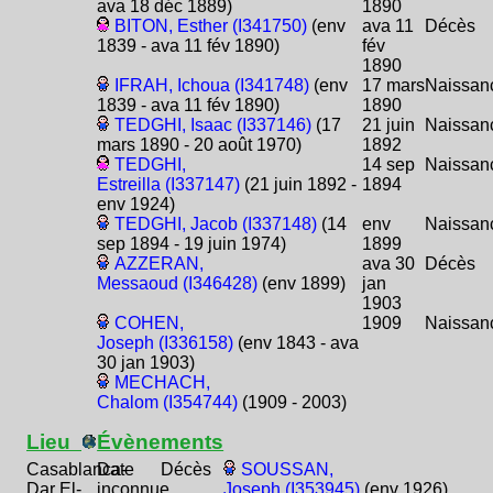
ava 18 déc 1889)
1890
BITON, Esther (I341750)
(env
ava 11
Décès
1839 - ava 11 fév 1890)
fév
1890
IFRAH, Ichoua (I341748)
(env
17 mars
Naissan
1839 - ava 11 fév 1890)
1890
TEDGHI, Isaac (I337146)
(17
21 juin
Naissan
mars 1890 - 20 août 1970)
1892
TEDGHI,
14 sep
Naissan
Estreilla (I337147)
(21 juin 1892 -
1894
env 1924)
TEDGHI, Jacob (I337148)
(14
env
Naissan
sep 1894 - 19 juin 1974)
1899
AZZERAN,
ava 30
Décès
Messaoud (I346428)
(env 1899)
jan
1903
COHEN,
1909
Naissan
Joseph (I336158)
(env 1843 - ava
30 jan 1903)
MECHACH,
Chalom (I354744)
(1909 - 2003)
Lieu
Évènements
Casablanca-
Date
Décès
SOUSSAN,
Dar El-
inconnue
Joseph (I353945)
(env 1926)