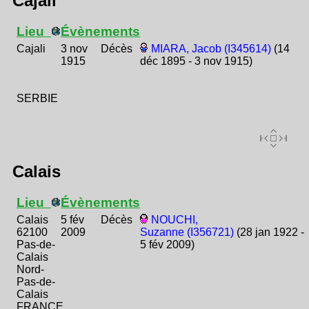
Cajali
Lieu
Évènements
Cajali
3 nov
Décès
MIARA, Jacob (I345614)
(14
1915
déc 1895 - 3 nov 1915)
SERBIE
Calais
Lieu
Évènements
Calais
5 fév
Décès
NOUCHI,
62100
2009
Suzanne (I356721)
(28 jan 1922 -
Pas-de-
5 fév 2009)
Calais
Nord-
Pas-de-
Calais
FRANCE