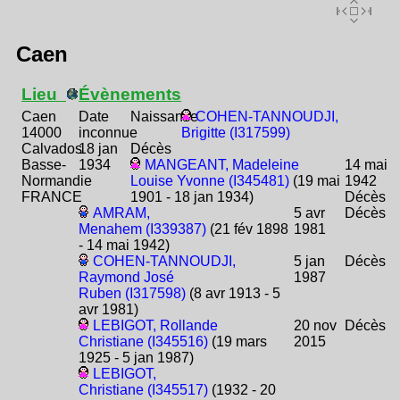
Caen
Lieu
Évènements
Caen
Date
Naissance
COHEN-TANNOUDJI,
14000
inconnue
Brigitte (I317599)
Calvados
18 jan
Décès
Basse-
1934
MANGEANT, Madeleine
14 mai
Normandie
Louise Yvonne (I345481)
(19 mai
1942
FRANCE
1901 - 18 jan 1934)
Décès
AMRAM,
5 avr
Décès
Menahem (I339387)
(21 fév 1898
1981
- 14 mai 1942)
COHEN-TANNOUDJI,
5 jan
Décès
Raymond José
1987
Ruben (I317598)
(8 avr 1913 - 5
avr 1981)
LEBIGOT, Rollande
20 nov
Décès
Christiane (I345516)
(19 mars
2015
1925 - 5 jan 1987)
LEBIGOT,
Christiane (I345517)
(1932 - 20