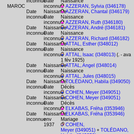
inconnue
Date
Naissance
MAROC
inconnue
AZZERAN, Sylvia (I346178)
Date
Naissance
AZZERAN, Chantal (I346179)
inconnue
Date
Naissance
inconnue
AZZERAN, Ruth (I346180)
Date
Naissance
AZZERAN, André (I346181)
inconnue
Date
Naissance
inconnue
AZZERAN, Richard (I346182)
Date
Naissance
ATTAL, Esther (I348012)
inconnue
Date
Naissance
inconnue
ATTAL, Isaac (I348013)
(. - ava
1 fév 1925)
Date
Naissance
ATTAL, Angel (I348014)
inconnue
Date
Naissance
inconnue
ATTAL, Jules (I348015)
Date
Naissance
TOLÉDANO, Habila (I349050)
inconnue
Date
Décès
inconnue
COHEN, Meyer (I349051)
Date
Naissance
COHEN, Meyer (I349051)
inconnue
Date
Décès
inconnue
ELKABAS, Fréha (I353946)
Date
Naissance
ELKABAS, Fréha (I353946)
inconnue
env
Mariage
1937
COHEN,
Meyer (I349051)
+
TOLÉDANO,