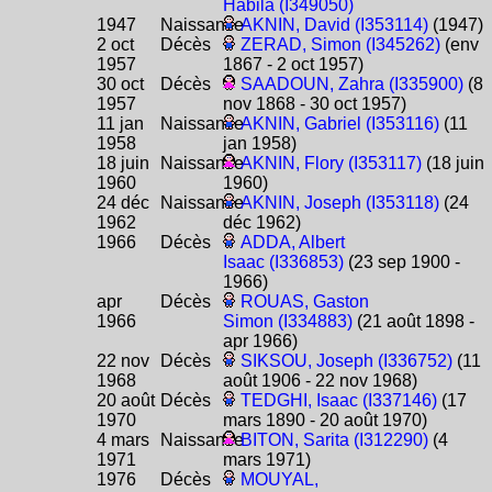
Habila (I349050)
1947
Naissance
AKNIN, David (I353114)
(1947)
2 oct
Décès
ZERAD, Simon (I345262)
(env
1957
1867 - 2 oct 1957)
30 oct
Décès
SAADOUN, Zahra (I335900)
(8
1957
nov 1868 - 30 oct 1957)
11 jan
Naissance
AKNIN, Gabriel (I353116)
(11
1958
jan 1958)
18 juin
Naissance
AKNIN, Flory (I353117)
(18 juin
1960
1960)
24 déc
Naissance
AKNIN, Joseph (I353118)
(24
1962
déc 1962)
1966
Décès
ADDA, Albert
Isaac (I336853)
(23 sep 1900 -
1966)
apr
Décès
ROUAS, Gaston
1966
Simon (I334883)
(21 août 1898 -
apr 1966)
22 nov
Décès
SIKSOU, Joseph (I336752)
(11
1968
août 1906 - 22 nov 1968)
20 août
Décès
TEDGHI, Isaac (I337146)
(17
1970
mars 1890 - 20 août 1970)
4 mars
Naissance
BITON, Sarita (I312290)
(4
1971
mars 1971)
1976
Décès
MOUYAL,