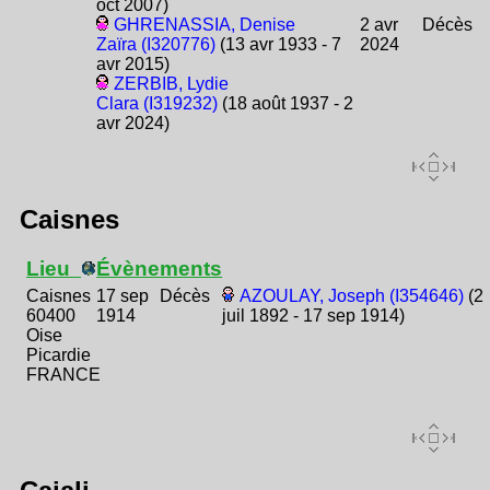
oct 2007)
GHRENASSIA, Denise
2 avr
Décès
Zaïra (I320776)
(13 avr 1933 - 7
2024
avr 2015)
ZERBIB, Lydie
Clara (I319232)
(18 août 1937 - 2
avr 2024)
Caisnes
Lieu
Évènements
Caisnes
17 sep
Décès
AZOULAY, Joseph (I354646)
(2
60400
1914
juil 1892 - 17 sep 1914)
Oise
Picardie
FRANCE