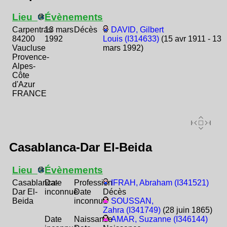
Lieu
Évènements
Carpentras
13 mars
Décès
DAVID, Gilbert
84200
1992
Louis (I314633)
(15 avr 1911 - 13
Vaucluse
mars 1992)
Provence-
Alpes-
Côte
d'Azur
FRANCE
Casablanca-Dar El-Beida
Lieu
Évènements
Casablanca-
Date
Profession
IFRAH, Abraham (I341521)
Dar El-
inconnue
Date
Décès
Beida
inconnue
SOUSSAN,
Zahra (I341749)
(28 juin 1865)
Date
Naissance
AMAR, Suzanne (I346144)