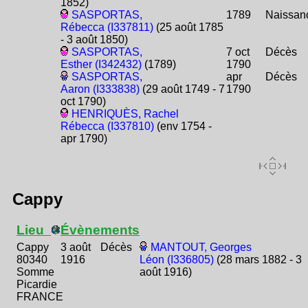
1852)
SASPORTAS,
1789
Naissan
Rébecca (I337811)
(25 août 1785
- 3 août 1850)
SASPORTAS,
7 oct
Décès
Esther (I342432)
(1789)
1790
SASPORTAS,
apr
Décès
Aaron (I333838)
(29 août 1749 - 7
1790
oct 1790)
HENRIQUÈS, Rachel
Rébecca (I337810)
(env 1754 -
apr 1790)
Cappy
Lieu
Évènements
Cappy
3 août
Décès
MANTOUT, Georges
80340
1916
Léon (I336805)
(28 mars 1882 - 3
Somme
août 1916)
Picardie
FRANCE