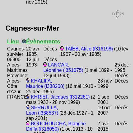
nov 2015)
Cagnes-sur-Mer
Lieu
Évènements
Cagnes-
20 avr
Décès
TAÏEB, Alice (I316198)
(10 fév
sur-Mer
1985
1907 - 20 avr 1985)
06800
12 juil
Décès
Alpes-
1993
LANCAR,
25 déc
Maritimes
Léontine (I351075)
(1 mai 1899 -
1995
Provence-
12 juil 1993)
Décès
Alpes-
KHALIFA,
28 nov
Décès
Côte
Maurice (I338208)
(16 mai 1910 -
1999
d'Azur
25 déc 1995)
FRANCE
KHRIEF, Jacques (I312261)
(2
1 sep
Décès
mars 1932 - 28 nov 1999)
2001
SERRULLA,
10 oct
Décès
Léon (I338537)
(28 déc 1927 - 1
2007
sep 2001)
BOUCHOUCHA, Blanche
7 avr
Décès
Driffa (I316050)
(1 oct 1913 - 10
2015