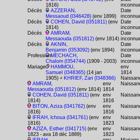
1816)
inconnu
Décès
AZZERAN,
Date
Messaoud (I346428)
(env 1899)
inconnu
Décès
COHEN, David (I351811)
(env
Date
1814)
inconnu
Décès
AMRAM,
Date
Messaouda (I351812)
(env 1814)
inconnu
Décès
AKNIN,
Date
Benjamin (I353092)
(env 1894)
inconnu
Profession
MECHACH,
Date
Chalom (I354744)
(1909 - 2003)
inconnu
Mariage
HAMMOU,
env
Samuel (I348365)
(14 jan
1814
1905) +
KHRIEF, Zari (I348366)
Naissan
AMRAM,
env
Naissan
Messaouda (I351812)
(env 1814)
1814
COHEN, David (I351811)
(env
env
Naissan
1814)
1816
BITON, Aziza (I341762)
(env
env
Naissan
1816)
1816
IFRAH, Ichoua (I341761)
(env
env
Naissan
1816)
1823
AZIZA, Esther (I341715)
(env
env
Naissan
1823 - ava 18 déc 1889)
1823
IFRAH,
env
Mariage