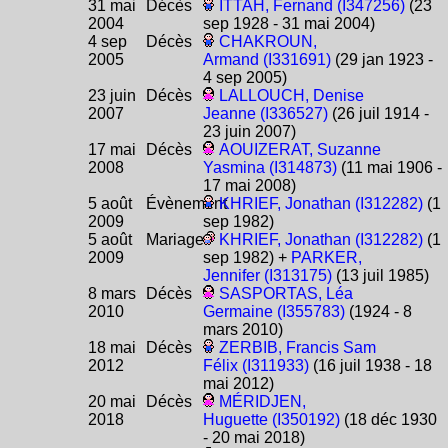
31 mai
Décès
ITTAH, Fernand (I347256)
(23
2004
sep 1928 - 31 mai 2004)
4 sep
Décès
CHAKROUN,
2005
Armand (I331691)
(29 jan 1923 -
4 sep 2005)
23 juin
Décès
LALLOUCH, Denise
2007
Jeanne (I336527)
(26 juil 1914 -
23 juin 2007)
17 mai
Décès
AOUIZERAT, Suzanne
2008
Yasmina (I314873)
(11 mai 1906 -
17 mai 2008)
5 août
Évènement
KHRIEF, Jonathan (I312282)
(1
2009
sep 1982)
5 août
Mariage
KHRIEF, Jonathan (I312282)
(1
2009
sep 1982) +
PARKER,
Jennifer (I313175)
(13 juil 1985)
8 mars
Décès
SASPORTAS, Léa
2010
Germaine (I355783)
(1924 - 8
mars 2010)
18 mai
Décès
ZERBIB, Francis Sam
2012
Félix (I311933)
(16 juil 1938 - 18
mai 2012)
20 mai
Décès
MÉRIDJEN,
2018
Huguette (I350192)
(18 déc 1930
- 20 mai 2018)