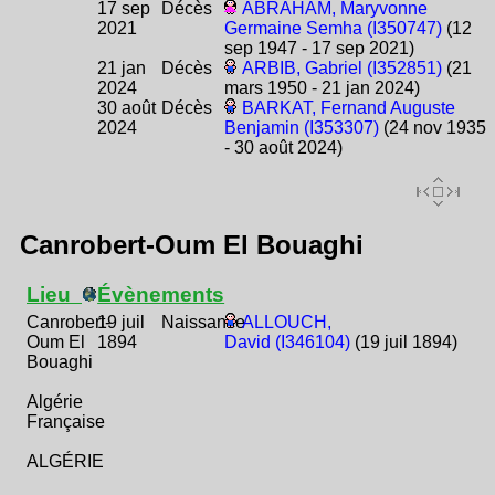
17 sep
Décès
ABRAHAM, Maryvonne
2021
Germaine Semha (I350747)
(12
sep 1947 - 17 sep 2021)
21 jan
Décès
ARBIB, Gabriel (I352851)
(21
2024
mars 1950 - 21 jan 2024)
30 août
Décès
BARKAT, Fernand Auguste
2024
Benjamin (I353307)
(24 nov 1935
- 30 août 2024)
Canrobert-Oum El Bouaghi
Lieu
Évènements
Canrobert-
19 juil
Naissance
ALLOUCH,
Oum El
1894
David (I346104)
(19 juil 1894)
Bouaghi
Algérie
Française
ALGÉRIE