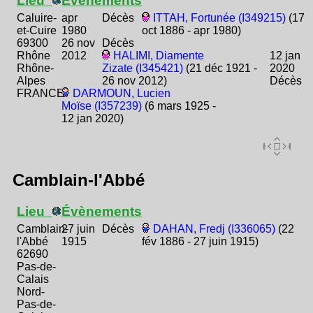
Lieu
Évènements
Caluire-
apr
Décès
ITTAH, Fortunée (I349215)
(17
et-Cuire
1980
oct 1886 - apr 1980)
69300
26 nov
Décès
Rhône
2012
HALIMI, Diamente
12 jan
Rhône-
Zizate (I345421)
(21 déc 1921 -
2020
Alpes
26 nov 2012)
Décès
FRANCE
DARMOUN, Lucien
Moïse (I357239)
(6 mars 1925 -
12 jan 2020)
Camblain-l'Abbé
Lieu
Évènements
Camblain-
27 juin
Décès
DAHAN, Fredj (I336065)
(22
l'Abbé
1915
fév 1886 - 27 juin 1915)
62690
Pas-de-
Calais
Nord-
Pas-de-