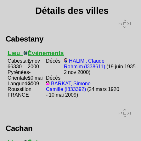
Détails des villes
Cabestany
Lieu
Évènements
Cabestany
2 nov
Décès
HALIMI, Claude
66330
2000
Rahmim (I338611)
(19 juin 1935 -
Pyrénées-
2 nov 2000)
Orientales
10 mai
Décès
Languedoc-
2009
BARKAT, Simone
Roussillon
Camille (I333392)
(24 mars 1920
FRANCE
- 10 mai 2009)
Cachan