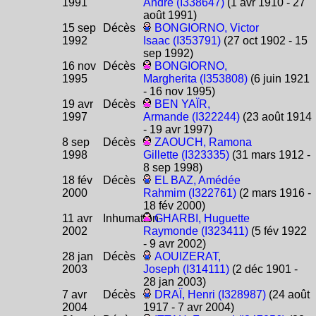
1991
André (I338647)
(1 avr 1910 - 27
août 1991)
15 sep
Décès
BONGIORNO, Victor
1992
Isaac (I353791)
(27 oct 1902 - 15
sep 1992)
16 nov
Décès
BONGIORNO,
1995
Margherita (I353808)
(6 juin 1921
- 16 nov 1995)
19 avr
Décès
BEN YAÏR,
1997
Armande (I322244)
(23 août 1914
- 19 avr 1997)
8 sep
Décès
ZAOUCH, Ramona
1998
Gillette (I323335)
(31 mars 1912 -
8 sep 1998)
18 fév
Décès
EL BAZ, Amédée
2000
Rahmim (I322761)
(2 mars 1916 -
18 fév 2000)
11 avr
Inhumation
GHARBI, Huguette
2002
Raymonde (I323411)
(5 fév 1922
- 9 avr 2002)
28 jan
Décès
AOUIZERAT,
2003
Joseph (I314111)
(2 déc 1901 -
28 jan 2003)
7 avr
Décès
DRAÏ, Henri (I328987)
(24 août
2004
1917 - 7 avr 2004)