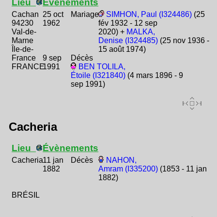
Lieu
Évènements
Cachan
25 oct
Mariage
SIMHON, Paul (I324486)
(25
94230
1962
fév 1932 - 12 sep
Val-de-
2020) +
MALKA,
Marne
Denise (I324485)
(25 nov 1936 -
Île-de-
15 août 1974)
France
9 sep
Décès
FRANCE
1991
BEN TOLILA,
Étoile (I321840)
(4 mars 1896 - 9
sep 1991)
Cacheria
Lieu
Évènements
Cacheria
11 jan
Décès
NAHON,
1882
Amram (I335200)
(1853 - 11 jan
1882)
BRÉSIL