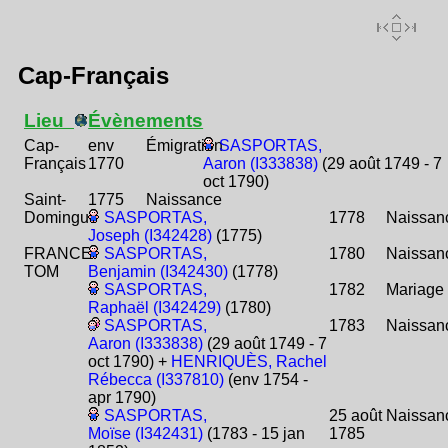
Cap-Français
Lieu
Évènements
Cap-
env
Émigration
SASPORTAS,
Français
1770
Aaron (I333838)
(29 août 1749 - 7
oct 1790)
Saint-
1775
Naissance
Domingue
SASPORTAS,
1778
Naissan
Joseph (I342428)
(1775)
FRANCE
SASPORTAS,
1780
Naissan
TOM
Benjamin (I342430)
(1778)
SASPORTAS,
1782
Mariage
Raphaël (I342429)
(1780)
SASPORTAS,
1783
Naissan
Aaron (I333838)
(29 août 1749 - 7
oct 1790) +
HENRIQUÈS, Rachel
Rébecca (I337810)
(env 1754 -
apr 1790)
SASPORTAS,
25 août
Naissan
Moïse (I342431)
(1783 - 15 jan
1785