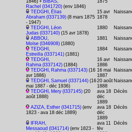
1846) +
BIBAS,
1875
Rachel (I341720)
(env 1846)
TEDGHI, Élias
15 avr
Naissan
Abraham (I337139)
(8 mars 1875
1878
- 1947)
TEDGHI, Léon
1880
Naissan
Judas (I337140)
(15 avr 1878)
ABBOU,
1881
Naissan
Moïse (I346908)
(1880)
TEDGHI,
1884
Naissan
Estreilla (I337141)
(1881)
TEDGHI,
16 avr
Naissan
Rahma (I337142)
(1884)
1886
TEDGHI, Rahma (I337143)
(16
16 mai
Naissan
avr 1886)
1887
TEDGHI, Samuel (I337144)
(16
20 août
Naissan
mai 1887 - déc 1936)
1888
TEDGHI, Mery (I337145)
(20
ava 18
Décès
août 1888)
déc
1889
AZIZA, Esther (I341715)
(env
ava 18
Décès
1823 - ava 18 déc 1889)
déc
1889
IFRAH,
ava 11
Décès
Messaoud (I341714)
(env 1823 -
fév