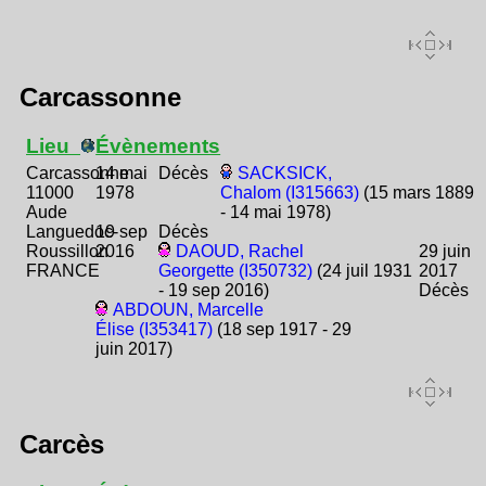
Carcassonne
Lieu
Évènements
Carcassonne
14 mai
Décès
SACKSICK,
11000
1978
Chalom (I315663)
(15 mars 1889
Aude
- 14 mai 1978)
Languedoc-
19 sep
Décès
Roussillon
2016
DAOUD, Rachel
29 juin
FRANCE
Georgette (I350732)
(24 juil 1931
2017
- 19 sep 2016)
Décès
ABDOUN, Marcelle
Élise (I353417)
(18 sep 1917 - 29
juin 2017)
Carcès