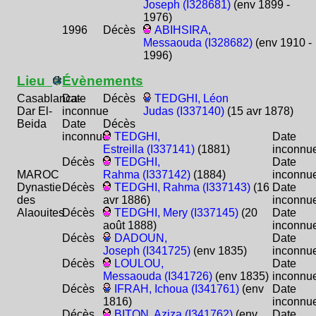
Joseph (I328681)
(env 1899 -
1976)
1996
Décès
ABIHSIRA,
Messaouda (I328682)
(env 1910 -
1996)
Lieu
Évènements
Casablanca-
Date
Décès
TEDGHI, Léon
Dar El-
inconnue
Judas (I337140)
(15 avr 1878)
Beida
Date
Décès
inconnue
TEDGHI,
Date
Estreilla (I337141)
(1881)
inconnu
Décès
TEDGHI,
Date
MAROC
Rahma (I337142)
(1884)
inconnu
Dynastie
Décès
TEDGHI, Rahma (I337143)
(16
Date
des
avr 1886)
inconnu
Alaouites
Décès
TEDGHI, Mery (I337145)
(20
Date
août 1888)
inconnu
Décès
DADOUN,
Date
Joseph (I341725)
(env 1835)
inconnu
Décès
LOULOU,
Date
Messaouda (I341726)
(env 1835)
inconnu
Décès
IFRAH, Ichoua (I341761)
(env
Date
1816)
inconnu
Décès
BITON, Aziza (I341762)
(env
Date