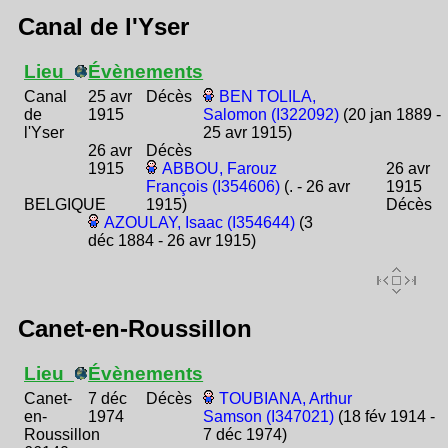
Canal de l'Yser
Lieu
Évènements
Canal
25 avr
Décès
BEN TOLILA,
de
1915
Salomon (I322092)
(20 jan 1889 -
l'Yser
25 avr 1915)
26 avr
Décès
1915
ABBOU, Farouz
26 avr
François (I354606)
(. - 26 avr
1915
BELGIQUE
1915)
Décès
AZOULAY, Isaac (I354644)
(3
déc 1884 - 26 avr 1915)
Canet-en-Roussillon
Lieu
Évènements
Canet-
7 déc
Décès
TOUBIANA, Arthur
en-
1974
Samson (I347021)
(18 fév 1914 -
Roussillon
7 déc 1974)