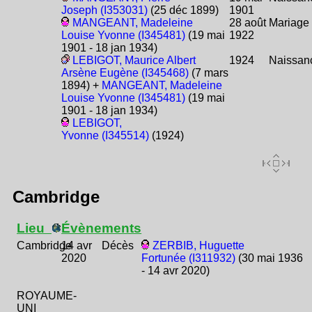
Joseph (I353031)
(25 déc 1899)
1901
MANGEANT, Madeleine
28 août
Mariage
Louise Yvonne (I345481)
(19 mai
1922
1901 - 18 jan 1934)
LEBIGOT, Maurice Albert
1924
Naissan
Arsène Eugène (I345468)
(7 mars
1894) +
MANGEANT, Madeleine
Louise Yvonne (I345481)
(19 mai
1901 - 18 jan 1934)
LEBIGOT,
Yvonne (I345514)
(1924)
Cambridge
Lieu
Évènements
Cambridge
14 avr
Décès
ZERBIB, Huguette
2020
Fortunée (I311932)
(30 mai 1936
- 14 avr 2020)
ROYAUME-
UNI