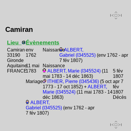
Camiran
Lieu
Évènements
Camiran
env
Naissance
ALBERT,
33190
1762
Gabriel (I345525)
(env 1762 - apr
Gironde
7 fév 1807)
Aquitaine
11 mai
Naissance
FRANCE
1783
ALBERT, Marie (I345524)
(11
5 fév
mai 1783 - 14 déc 1863)
1807
Mariage
ITHIER, Pierre (I345436)
(5 oct
apr 7
1773 - 17 oct 1852) +
ALBERT,
fév
Marie (I345524)
(11 mai 1783 - 14
1807
déc 1863)
Décès
ALBERT,
Gabriel (I345525)
(env 1762 - apr
7 fév 1807)