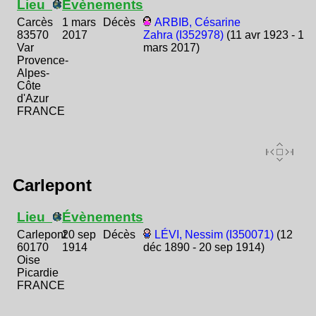
Lieu
Évènements
Carcès
1 mars
Décès
ARBIB, Césarine
83570
2017
Zahra (I352978)
(11 avr 1923 - 1
Var
mars 2017)
Provence-
Alpes-
Côte
d'Azur
FRANCE
Carlepont
Lieu
Évènements
Carlepont
20 sep
Décès
LÉVI, Nessim (I350071)
(12
60170
1914
déc 1890 - 20 sep 1914)
Oise
Picardie
FRANCE