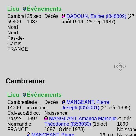
Lieu
Évènements
Cambrai
25 sep
Décès
DADOUN, Esther (I348809)
(27
59400
1987
août 1914 - 25 sep 1987)
Nord
Nord-
Pas-de-
Calais
FRANCE
Cambremer
Lieu
Évènements
Cambremer
Date
Décès
MANGEANT, Pierre
14340
inconnue
Joseph (I353031)
(25 déc 1899)
Calvados
15 oct
Naissance
Basse-
1897
MANGEANT, Amanda Marcelle
25 déc
Normandie
Théodorine (I353030)
(15 oct
1899
FRANCE
1897 - 8 déc 1973)
Naissan
MANGEANT, Pierre
19 mai
Naissan