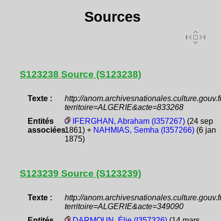
Sources
S123238 Source (S123238)
Texte :
http://anom.archivesnationales.culture.gouv
territoire=ALGERIE&acte=833268
Entités
IFERGHAN, Abraham (I357267)
(24 sep
associées:
1861) +
NAHMIAS, Semha (I357266)
(6 jan
1875)
S123239 Source (S123239)
Texte :
http://anom.archivesnationales.culture.gouv
territoire=ALGERIE&acte=349090
Entités
DARMOUN, Élie (I357326)
(14 mars