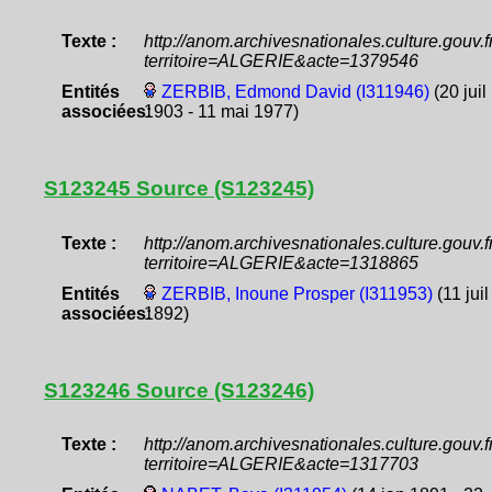
Texte :
http://anom.archivesnationales.culture.gouv
territoire=ALGERIE&acte=1379546
Entités
ZERBIB, Edmond David (I311946)
(20 juil
associées:
1903 - 11 mai 1977)
S123245 Source (S123245)
Texte :
http://anom.archivesnationales.culture.gouv
territoire=ALGERIE&acte=1318865
Entités
ZERBIB, Inoune Prosper (I311953)
(11 juil
associées:
1892)
S123246 Source (S123246)
Texte :
http://anom.archivesnationales.culture.gouv
territoire=ALGERIE&acte=1317703