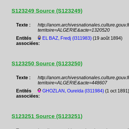
S123249 Source (S123249)
Texte :
http://anom.archivesnationales.culture.gouv
territoire=ALGERIE&acte=1320520
Entités
EL BAZ, Fredj (I311983)
(19 août 1894)
associées:
S123250 Source (S123250)
Texte :
http://anom.archivesnationales.culture.gouv
territoire=ALGERIE&acte=448607
Entités
GHOZLAN, Oureïda (I311984)
(1 oct 1891
associées:
S123251 Source (S123251)