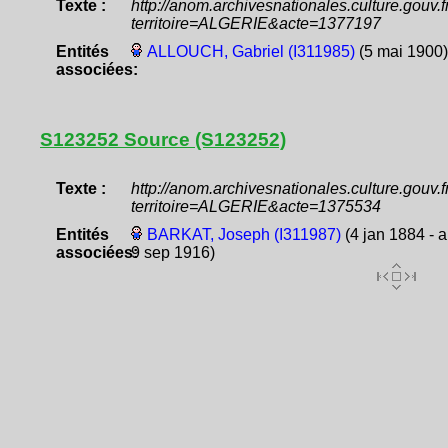
Texte :
http://anom.archivesnationales.culture.gouv
territoire=ALGERIE&acte=1377197
Entités
ALLOUCH, Gabriel (I311985)
(5 mai 1900)
associées:
S123252 Source (S123252)
Texte :
http://anom.archivesnationales.culture.gouv
territoire=ALGERIE&acte=1375534
Entités
BARKAT, Joseph (I311987)
(4 jan 1884 - a
associées:
9 sep 1916)