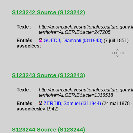
S123242 Source (S123242)
Texte :
http://anom.archivesnationales.culture.gouv
territoire=ALGERIE&acte=247205
Entités
GUEDJ, Diamanti (I311943)
(7 juil 1851)
associées:
S123243 Source (S123243)
Texte :
http://anom.archivesnationales.culture.gouv
territoire=ALGERIE&acte=1316518
Entités
ZERBIB, Samuel (I311944)
(24 mai 1878 -
associées:
fév 1942)
S123244 Source (S123244)