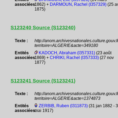
associées:
1862) +
DARMOUN, Rachel (I357329)
(25 a
1875)
S123240 Source (S123240)
Texte :
http://anom.archivesnationales.culture.gouv
territoire=ALGERIE&acte=349180
Entités
KADOCH, Abraham (I357331)
(23 août
associées:
1869) +
CHRIKI, Rachel (I357333)
(27 nov
1877)
S123241 Source (S123241)
Texte :
http://anom.archivesnationales.culture.gouv
territoire=ALGERIE&acte=1374873
Entités
ZERBIB, Ruben (I311873)
(31 jan 1882 - 3
associées:
mai 1917)