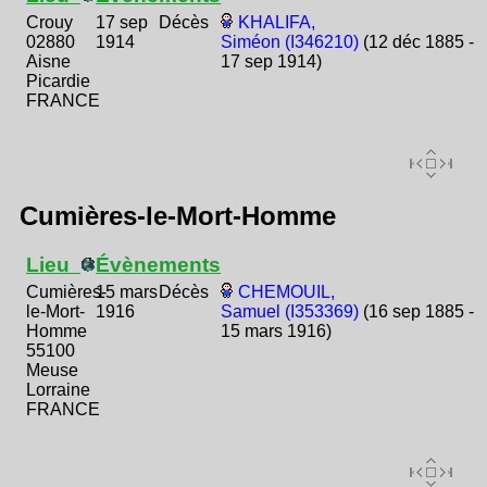
Crouy
17 sep
Décès
KHALIFA,
02880
1914
Siméon (I346210)
(12 déc 1885 -
Aisne
17 sep 1914)
Picardie
FRANCE
Cumières-le-Mort-Homme
Lieu
Évènements
Cumières-
15 mars
Décès
CHEMOUIL,
le-Mort-
1916
Samuel (I353369)
(16 sep 1885 -
Homme
15 mars 1916)
55100
Meuse
Lorraine
FRANCE