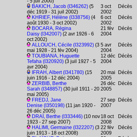
- 5 juil 2000)
BAKICH, Jacob (I346262)
(5
3 oct
Décès
déc 1919 - 31 juil 2002)
2002
KHRIEF, Hélène (I338756)
(4
6 oct
Décès
août 1930 - 3 oct 2002)
2002
BOCARA, Régina
21 fév
Décès
Daisy (I342007)
(2 avr 1926 - 6
2004
oct 2002)
ALLOUCH, Cécile (I323992)
(3
5 avr
Décès
mai 1928 - 21 fév 2004)
2004
TOUBIANA, Huguette
12 déc
Décès
Tefaha (I320920)
(3 juil 1927 - 5
2004
avr 2004)
IFRAH, Albert (I341780)
(15
20 mai
Décès
juin 1916 - 12 déc 2004)
2005
ZERBIB, Berthe
26 déc
Décès
Sarah (I348857)
(30 juil 1911 - 20
2005
mai 2005)
FREDJ, Jane
27 sep
Décès
Denise (I350198)
(11 jan 1920 -
2007
26 déc 2005)
DRAÏ, Berthe (I333446)
(10 nov
18 oct
Décès
1923 - 27 sep 2007)
2008
HALIMI, Germaine (I322207)
(3
22 fév
Décès
juin 1913 - 18 oct 2008)
2009