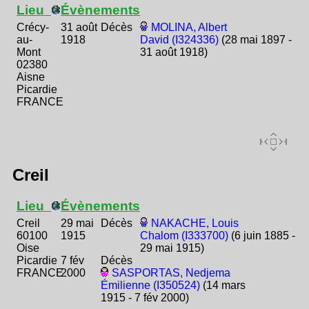
Lieu
Évènements
Crécy-
31 août
Décès
MOLINA, Albert
au-
1918
David (I324336)
(28 mai 1897 -
Mont
31 août 1918)
02380
Aisne
Picardie
FRANCE
Creil
Lieu
Évènements
Creil
29 mai
Décès
NAKACHE, Louis
60100
1915
Chalom (I333700)
(6 juin 1885 -
Oise
29 mai 1915)
Picardie
7 fév
Décès
FRANCE
2000
SASPORTAS, Nedjema
Émilienne (I350524)
(14 mars
1915 - 7 fév 2000)