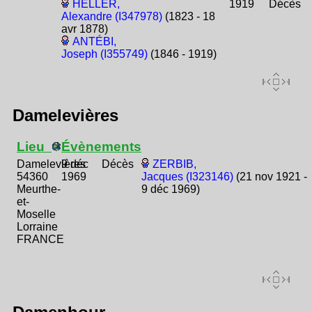
HELLER,
1919
Décès
Alexandre (I347978)
(1823 - 18
avr 1878)
ANTÉBI,
Joseph (I355749)
(1846 - 1919)
Damelevières
Lieu
Évènements
Damelevières
9 déc
Décès
ZERBIB,
54360
1969
Jacques (I323146)
(21 nov 1921 -
Meurthe-
9 déc 1969)
et-
Moselle
Lorraine
FRANCE