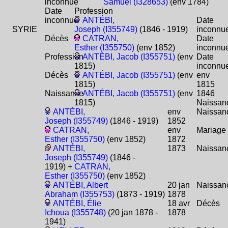
inconnue
Samuel (I328653)
(env 1784)
Date
Profession
inconnue
ANTÉBI,
Date
SYRIE
Joseph (I355749)
(1846 - 1919)
inconnu
Décès
CATRAN,
Date
Esther (I355750)
(env 1852)
inconnu
Profession
ANTÉBI, Jacob (I355751)
(env
Date
1815)
inconnu
Décès
ANTÉBI, Jacob (I355751)
(env
env
1815)
1815
Naissance
ANTÉBI, Jacob (I355751)
(env
1846
1815)
Naissan
ANTÉBI,
env
Naissan
Joseph (I355749)
(1846 - 1919)
1852
CATRAN,
env
Mariage
Esther (I355750)
(env 1852)
1872
ANTÉBI,
1873
Naissan
Joseph (I355749)
(1846 -
1919) +
CATRAN,
Esther (I355750)
(env 1852)
ANTÉBI, Albert
20 jan
Naissan
Abraham (I355753)
(1873 - 1919)
1878
ANTÉBI, Élie
18 avr
Décès
Ichoua (I355748)
(20 jan 1878 -
1878
1941)