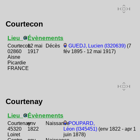
Courtecon
Lieu
Évènements
Courtecon
12 mai
Décès
GUEDJ, Lucien (I320639)
(7
02860
1917
fév 1895 - 12 mai 1917)
Aisne
Picardie
FRANCE
Courtenay
Lieu
Évènements
Courtenay
env
Naissance
POUPARD,
45320
1822
Léon (I345451)
(env 1822 - apr 1
Loiret
juin 1878)