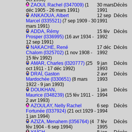
ZAOUI, Rachel (I347009)
(1
30 mars
Décès
déc 1905 - 26 mars 1991)
1991
ANKAOUA, Albert
12 sep
Décès
Marcel (I335521)
(7 sep 1909 - 30
1991
mars 1991)
ADDA, Rémy
15 fév
Décès
Prosper (I336995)
(16 avr 1934 -
1992
12 sep 1991)
NAKACHE, René
17 déc
Décès
Chalom (I325702)
(1 nov 1908 -
1992
15 fév 1992)
AMAR, Charles (I320777)
(25
9 jan
Décès
oct 1911 - 17 déc 1992)
1993
DRAÏ, Gaston
2 avr
Décès
Mardochée (I330651)
(8 mars
1993
1922 - 9 jan 1993)
DOUKHAN,
1 jan
Décès
Maurice (I348239)
(15 fév 1911 -
1994
2 avr 1993)
AZOULAY, Nelly Rachel
6 sep
Décès
Fortunée (I337924)
(21 oct 1929 -
1994
1 jan 1994)
AZIZA, Menahem (I356764)
(4
7 fév
Décès
fév 1904 - 6 sep 1994)
1995