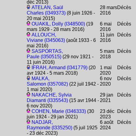
déc 2013)
ATELAN, Saül
28 mars
Décès
Charles (I349373)
(8 juin 1926 -
2016
20 mai 2015)
OUAKIL, Dolly (I348500)
(19
6 mai
Décès
mars 1929 - 28 mars 2016)
2016
ALLOUCH,
11 juin
Décès
Viviane (I345063)
(août 1933 - 6
2016
mai 2016)
SASPORTAS,
5 mars
Décès
Paule (I350515)
(29 nov 1921 -
2018
11 juin 2016)
IFRAH, Armand (I341779)
(20
1 mai
Décès
avr 1924 - 5 mars 2018)
2020
MALKA,
6 nov
Décès
Salomon (I357082)
(22 juil 1942 -
2020
1 mai 2020)
NAKACHE, Sylvia
29 jan
Décès
Diamanti (I335543)
(15 avr 1944 -
2021
6 nov 2020)
COHEN, Marie (I346333)
(30
23 déc
Décès
juin 1924 - 29 jan 2021)
2023
NADJAR,
6 août
Décès
Raymonde (I335250)
(5 juil 1925
2024
- 23 déc 2023)