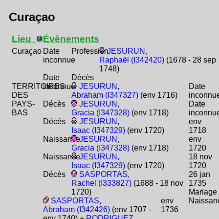
Curaçao
Lieu
Évènements
Curaçao
Date
Profession
JESURUN,
inconnue
Raphaël (I342420)
(1678 - 28 sep
1748)
Date
Décès
TERRITOIRES
inconnue
JESURUN,
Date
DES
Abraham (I347327)
(env 1716)
inconnu
PAYS-
Décès
JESURUN,
Date
BAS
Gracia (I347328)
(env 1718)
inconnu
Décès
JESURUN,
env
Isaac (I347329)
(env 1720)
1718
Naissance
JESURUN,
env
Gracia (I347328)
(env 1718)
1720
Naissance
JESURUN,
18 nov
Isaac (I347329)
(env 1720)
1720
Décès
SASPORTAS,
26 jan
Rachel (I333827)
(1688 - 18 nov
1735
1720)
Mariage
SASPORTAS,
env
Naissan
Abraham (I342426)
(env 1707 -
1736
env 1740) +
RODRIGUEZ,