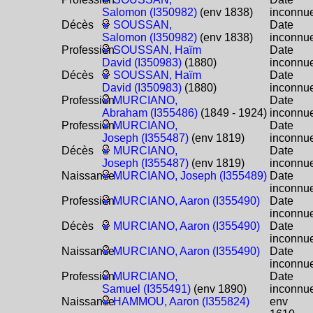
Salomon (I350982)
(env 1838)
inconnu
Décès
SOUSSAN,
Date
Salomon (I350982)
(env 1838)
inconnu
Profession
SOUSSAN, Haïm
Date
David (I350983)
(1880)
inconnu
Décès
SOUSSAN, Haïm
Date
David (I350983)
(1880)
inconnu
Profession
MURCIANO,
Date
Abraham (I355486)
(1849 - 1924)
inconnu
Profession
MURCIANO,
Date
Joseph (I355487)
(env 1819)
inconnu
Décès
MURCIANO,
Date
Joseph (I355487)
(env 1819)
inconnu
Naissance
MURCIANO, Joseph (I355489)
Date
inconnu
Profession
MURCIANO, Aaron (I355490)
Date
inconnu
Décès
MURCIANO, Aaron (I355490)
Date
inconnu
Naissance
MURCIANO, Aaron (I355490)
Date
inconnu
Profession
MURCIANO,
Date
Samuel (I355491)
(env 1890)
inconnu
Naissance
HAMMOU, Aaron (I355824)
env