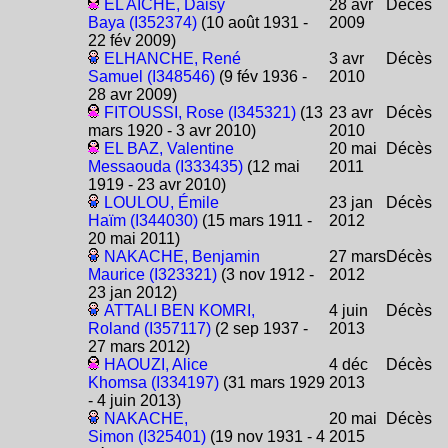
EL AÏCHE, Daisy
28 avr
Décès
Baya (I352374)
(10 août 1931 -
2009
22 fév 2009)
ELHANCHE, René
3 avr
Décès
Samuel (I348546)
(9 fév 1936 -
2010
28 avr 2009)
FITOUSSI, Rose (I345321)
(13
23 avr
Décès
mars 1920 - 3 avr 2010)
2010
EL BAZ, Valentine
20 mai
Décès
Messaouda (I333435)
(12 mai
2011
1919 - 23 avr 2010)
LOULOU, Émile
23 jan
Décès
Haïm (I344030)
(15 mars 1911 -
2012
20 mai 2011)
NAKACHE, Benjamin
27 mars
Décès
Maurice (I323321)
(3 nov 1912 -
2012
23 jan 2012)
ATTALI BEN KOMRI,
4 juin
Décès
Roland (I357117)
(2 sep 1937 -
2013
27 mars 2012)
HAOUZI, Alice
4 déc
Décès
Khomsa (I334197)
(31 mars 1929
2013
- 4 juin 2013)
NAKACHE,
20 mai
Décès
Simon (I325401)
(19 nov 1931 - 4
2015