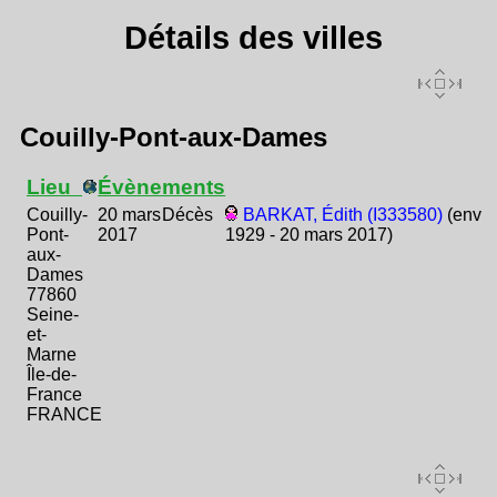
Détails des villes
Couilly-Pont-aux-Dames
Lieu
Évènements
Couilly-
20 mars
Décès
BARKAT, Édith (I333580)
(env
Pont-
2017
1929 - 20 mars 2017)
aux-
Dames
77860
Seine-
et-
Marne
Île-de-
France
FRANCE