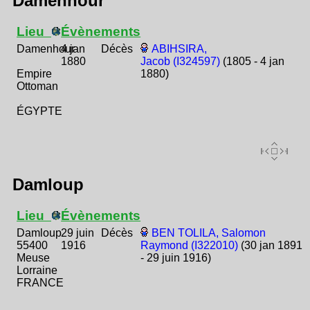
Damenhour
Lieu
Évènements
Damenhour
4 jan
Décès
ABIHSIRA,
1880
Jacob (I324597)
(1805 - 4 jan
Empire
1880)
Ottoman
ÉGYPTE
Damloup
Lieu
Évènements
Damloup
29 juin
Décès
BEN TOLILA, Salomon
55400
1916
Raymond (I322010)
(30 jan 1891
Meuse
- 29 juin 1916)
Lorraine
FRANCE