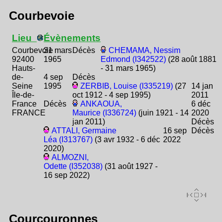
Courbevoie
Lieu
Évènements
Courbevoie
31 mars
Décès
CHEMAMA, Nessim
92400
1965
Edmond (I342522)
(28 août 1881
Hauts-
- 31 mars 1965)
de-
4 sep
Décès
Seine
1995
ZERBIB, Louise (I335219)
(27
14 jan
Île-de-
oct 1912 - 4 sep 1995)
2011
France
Décès
ANKAOUA,
6 déc
FRANCE
Maurice (I336724)
(juin 1921 - 14
2020
jan 2011)
Décès
ATTALI, Germaine
16 sep
Décès
Léa (I313767)
(3 avr 1932 - 6 déc
2022
2020)
ALMOZNI,
Odette (I352038)
(31 août 1927 -
16 sep 2022)
Courcouronnes