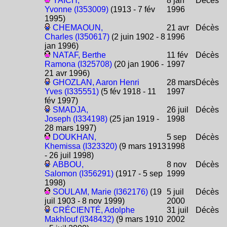
YAÏCH,
8 jan
Décès
Yvonne (I353009)
(1913 - 7 fév
1996
1995)
CHEMAOUN,
21 avr
Décès
Charles (I350617)
(2 juin 1902 - 8
1996
jan 1996)
NATAF, Berthe
11 fév
Décès
Ramona (I325708)
(20 jan 1906 -
1997
21 avr 1996)
GHOZLAN, Aaron Henri
28 mars
Décès
Yves (I335551)
(5 fév 1918 - 11
1997
fév 1997)
SMADJA,
26 juil
Décès
Joseph (I334198)
(25 jan 1919 -
1998
28 mars 1997)
DOUKHAN,
5 sep
Décès
Khemissa (I323320)
(9 mars 1913
1998
- 26 juil 1998)
ABBOU,
8 nov
Décès
Salomon (I356291)
(1917 - 5 sep
1999
1998)
SOULAM, Marie (I362176)
(19
5 juil
Décès
juil 1903 - 8 nov 1999)
2000
CRÉCIENTÉ, Adolphe
31 juil
Décès
Makhlouf (I348432)
(9 mars 1910
2002