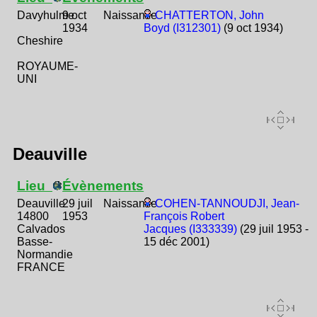
Davyhulme
9 oct
Naissance
CHATTERTON, John
1934
Boyd (I312301)
(9 oct 1934)
Cheshire
ROYAUME-
UNI
Deauville
Lieu
Évènements
Deauville
29 juil
Naissance
COHEN-TANNOUDJI, Jean-
14800
1953
François Robert
Calvados
Jacques (I333339)
(29 juil 1953 -
Basse-
15 déc 2001)
Normandie
FRANCE