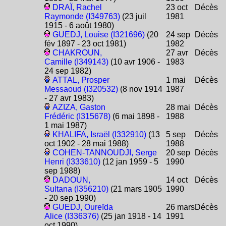
DRAÏ, Rachel
23 oct
Décès
Raymonde (I349763)
(23 juil
1981
1915 - 6 août 1980)
GUEDJ, Louise (I321696)
(20
24 sep
Décès
fév 1897 - 23 oct 1981)
1982
CHAKROUN,
27 avr
Décès
Camille (I349143)
(10 avr 1906 -
1983
24 sep 1982)
ATTAL, Prosper
1 mai
Décès
Messaoud (I320532)
(8 nov 1914
1987
- 27 avr 1983)
AZIZA, Gaston
28 mai
Décès
Frédéric (I315678)
(6 mai 1898 -
1988
1 mai 1987)
KHALIFA, Israël (I332910)
(13
5 sep
Décès
oct 1902 - 28 mai 1988)
1988
COHEN-TANNOUDJI, Serge
20 sep
Décès
Henri (I333610)
(12 jan 1959 - 5
1990
sep 1988)
DADOUN,
14 oct
Décès
Sultana (I356210)
(21 mars 1905
1990
- 20 sep 1990)
GUEDJ, Oureïda
26 mars
Décès
Alice (I336376)
(25 jan 1918 - 14
1991
oct 1990)