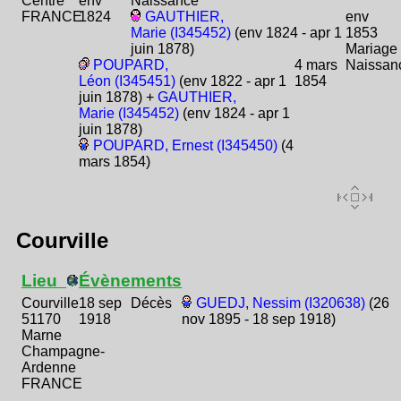
Centre
env
Naissance
FRANCE
1824
GAUTHIER,
env
Marie (I345452)
(env 1824 - apr 1
1853
juin 1878)
Mariage
POUPARD,
4 mars
Naissan
Léon (I345451)
(env 1822 - apr 1
1854
juin 1878) +
GAUTHIER,
Marie (I345452)
(env 1824 - apr 1
juin 1878)
POUPARD, Ernest (I345450)
(4
mars 1854)
Courville
Lieu
Évènements
Courville
18 sep
Décès
GUEDJ, Nessim (I320638)
(26
51170
1918
nov 1895 - 18 sep 1918)
Marne
Champagne-
Ardenne
FRANCE