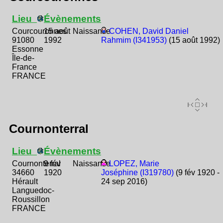
Lieu
Évènements
Courcouronnes
15 août
Naissance
COHEN, David Daniel
91080
1992
Rahmim (I341953)
(15 août 1992)
Essonne
Île-de-
France
FRANCE
Cournonterral
Lieu
Évènements
Cournonterral
9 fév
Naissance
LOPEZ, Marie
34660
1920
Joséphine (I319780)
(9 fév 1920 -
Hérault
24 sep 2016)
Languedoc-
Roussillon
FRANCE