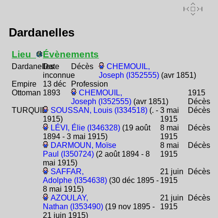
Dardanelles
Lieu
Évènements
Dardanelles
Date
Décès
CHEMOUIL,
inconnue
Joseph (I352555)
(avr 1851)
Empire
13 déc
Profession
Ottoman
1893
CHEMOUIL,
1915
Joseph (I352555)
(avr 1851)
Décès
TURQUIE
SOUSSAN, Louis (I334518)
(. -
3 mai
Décès
1915)
1915
LÉVI, Élie (I346328)
(19 août
8 mai
Décès
1894 - 3 mai 1915)
1915
DARMOUN, Moïse
8 mai
Décès
Paul (I350724)
(2 août 1894 - 8
1915
mai 1915)
SAFFAR,
21 juin
Décès
Adolphe (I354638)
(30 déc 1895 -
1915
8 mai 1915)
AZOULAY,
21 juin
Décès
Nathan (I353490)
(19 nov 1895 -
1915
21 juin 1915)