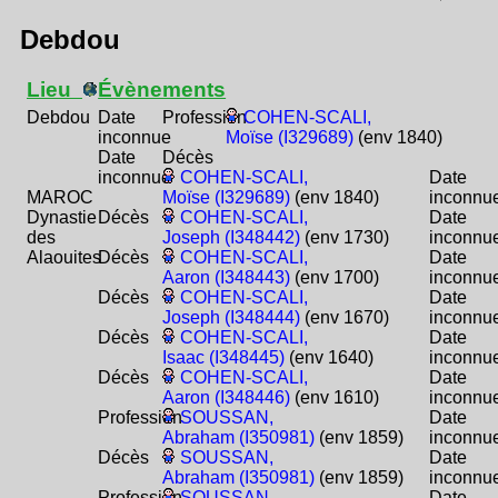
Debdou
Lieu
Évènements
Debdou
Date
Profession
COHEN-SCALI,
inconnue
Moïse (I329689)
(env 1840)
Date
Décès
inconnue
COHEN-SCALI,
Date
MAROC
Moïse (I329689)
(env 1840)
inconnu
Dynastie
Décès
COHEN-SCALI,
Date
des
Joseph (I348442)
(env 1730)
inconnu
Alaouites
Décès
COHEN-SCALI,
Date
Aaron (I348443)
(env 1700)
inconnu
Décès
COHEN-SCALI,
Date
Joseph (I348444)
(env 1670)
inconnu
Décès
COHEN-SCALI,
Date
Isaac (I348445)
(env 1640)
inconnu
Décès
COHEN-SCALI,
Date
Aaron (I348446)
(env 1610)
inconnu
Profession
SOUSSAN,
Date
Abraham (I350981)
(env 1859)
inconnu
Décès
SOUSSAN,
Date
Abraham (I350981)
(env 1859)
inconnu
Profession
SOUSSAN,
Date