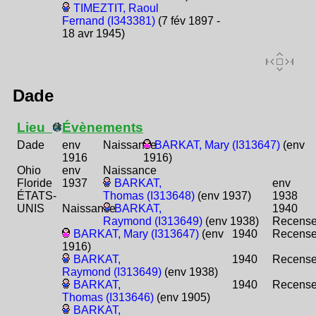
TIMEZTIT, Raoul
Fernand (I343381)
(7 fév 1897 -
18 avr 1945)
Dade
Lieu
Évènements
Dade
env
Naissance
BARKAT, Mary (I313647)
(env
1916
1916)
Ohio
env
Naissance
Floride
1937
BARKAT,
env
ÉTATS-
Thomas (I313648)
(env 1937)
1938
UNIS
Naissance
BARKAT,
1940
Raymond (I313649)
(env 1938)
Recens
BARKAT, Mary (I313647)
(env
1940
Recens
1916)
BARKAT,
1940
Recens
Raymond (I313649)
(env 1938)
BARKAT,
1940
Recens
Thomas (I313646)
(env 1905)
BARKAT,