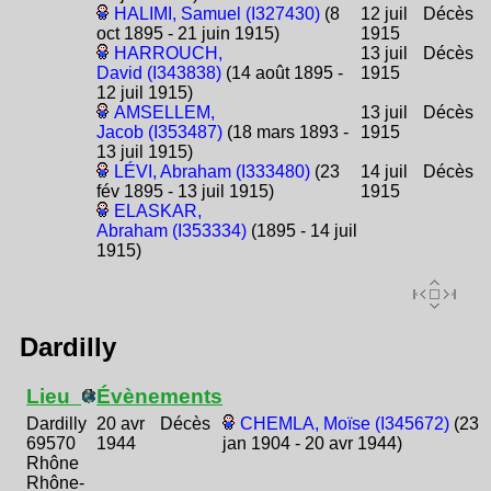
HALIMI, Samuel (I327430)
(8
12 juil
Décès
oct 1895 - 21 juin 1915)
1915
HARROUCH,
13 juil
Décès
David (I343838)
(14 août 1895 -
1915
12 juil 1915)
AMSELLEM,
13 juil
Décès
Jacob (I353487)
(18 mars 1893 -
1915
13 juil 1915)
LÉVI, Abraham (I333480)
(23
14 juil
Décès
fév 1895 - 13 juil 1915)
1915
ELASKAR,
Abraham (I353334)
(1895 - 14 juil
1915)
Dardilly
Lieu
Évènements
Dardilly
20 avr
Décès
CHEMLA, Moïse (I345672)
(23
69570
1944
jan 1904 - 20 avr 1944)
Rhône
Rhône-