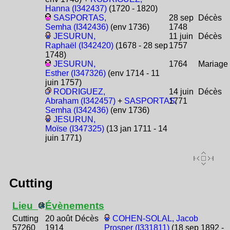
Hanna (I342437)
(1720 - 1820)
SASPORTAS,
28 sep
Décès
Semha (I342436)
(env 1736)
1748
JESURUN,
11 juin
Décès
Raphaël (I342420)
(1678 - 28 sep
1757
1748)
JESURUN,
1764
Mariage
Esther (I347326)
(env 1714 - 11
juin 1757)
RODRIGUEZ,
14 juin
Décès
Abraham (I342457)
+
SASPORTAS,
1771
Semha (I342436)
(env 1736)
JESURUN,
Moïse (I347325)
(13 jan 1711 - 14
juin 1771)
Cutting
Lieu
Évènements
Cutting
20 août
Décès
COHEN-SOLAL, Jacob
57260
1914
Prosper (I331811)
(18 sep 1892 -