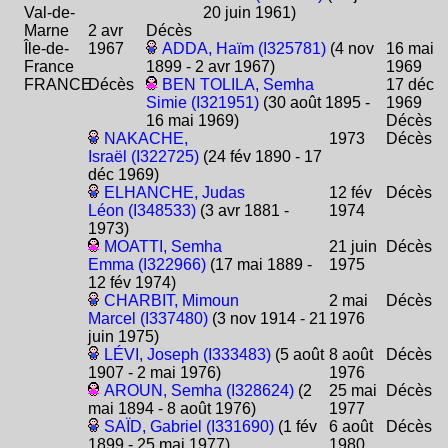
Val-de-
20 juin 1961)
Marne
2 avr
Décès
Île-de-
1967
ADDA, Haïm (I325781)
(4 nov
16 mai
France
1899 - 2 avr 1967)
1969
FRANCE
Décès
BEN TOLILA, Semha
17 déc
Simie (I321951)
(30 août 1895 -
1969
16 mai 1969)
Décès
NAKACHE,
1973
Décès
Israël (I322725)
(24 fév 1890 - 17
déc 1969)
ELHANCHE, Judas
12 fév
Décès
Léon (I348533)
(3 avr 1881 -
1974
1973)
MOATTI, Semha
21 juin
Décès
Emma (I322966)
(17 mai 1889 -
1975
12 fév 1974)
CHARBIT, Mimoun
2 mai
Décès
Marcel (I337480)
(3 nov 1914 - 21
1976
juin 1975)
LÉVI, Joseph (I333483)
(5 août
8 août
Décès
1907 - 2 mai 1976)
1976
AROUN, Semha (I328624)
(2
25 mai
Décès
mai 1894 - 8 août 1976)
1977
SAÏD, Gabriel (I331690)
(1 fév
6 août
Décès
1899 - 25 mai 1977)
1980