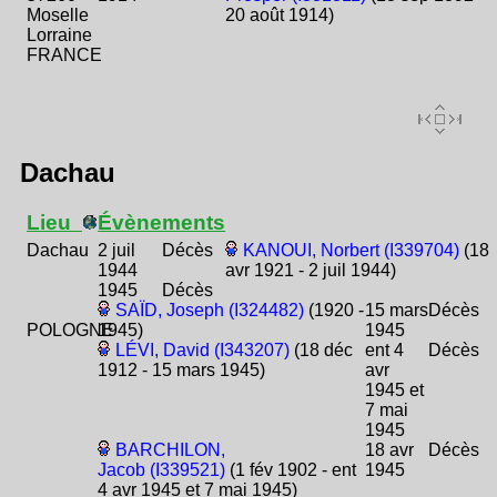
Moselle
20 août 1914)
Lorraine
FRANCE
Dachau
Lieu
Évènements
Dachau
2 juil
Décès
KANOUI, Norbert (I339704)
(18
1944
avr 1921 - 2 juil 1944)
1945
Décès
SAÏD, Joseph (I324482)
(1920 -
15 mars
Décès
POLOGNE
1945)
1945
LÉVI, David (I343207)
(18 déc
ent 4
Décès
1912 - 15 mars 1945)
avr
1945 et
7 mai
1945
BARCHILON,
18 avr
Décès
Jacob (I339521)
(1 fév 1902 - ent
1945
4 avr 1945 et 7 mai 1945)