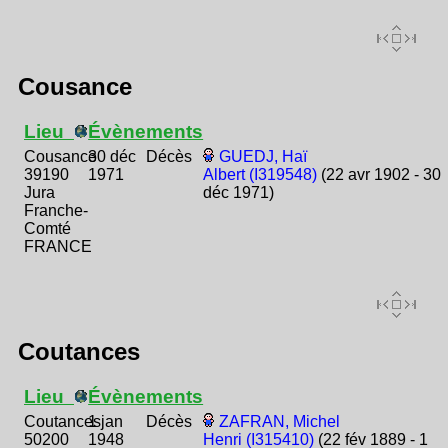
Cousance
Lieu
Évènements
Cousance
30 déc
Décès
GUEDJ, Haï
39190
1971
Albert (I319548)
(22 avr 1902 - 30
Jura
déc 1971)
Franche-
Comté
FRANCE
Coutances
Lieu
Évènements
Coutances
1 jan
Décès
ZAFRAN, Michel
50200
1948
Henri (I315410)
(22 fév 1889 - 1