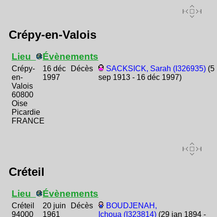
Crépy-en-Valois
Lieu
Évènements
Crépy-
16 déc
Décès
SACKSICK, Sarah (I326935)
(5
en-
1997
sep 1913 - 16 déc 1997)
Valois
60800
Oise
Picardie
FRANCE
Créteil
Lieu
Évènements
Créteil
20 juin
Décès
BOUDJENAH,
94000
1961
Ichoua (I323814)
(29 jan 1894 -