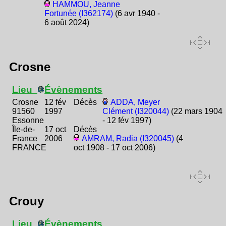
HAMMOU, Jeanne
Fortunée (I362174)
(6 avr 1940 -
6 août 2024)
Crosne
Lieu
Évènements
Crosne
12 fév
Décès
ADDA, Meyer
91560
1997
Clément (I320044)
(22 mars 1904
Essonne
- 12 fév 1997)
Île-de-
17 oct
Décès
France
2006
AMRAM, Radia (I320045)
(4
FRANCE
oct 1908 - 17 oct 2006)
Crouy
Lieu
Évènements