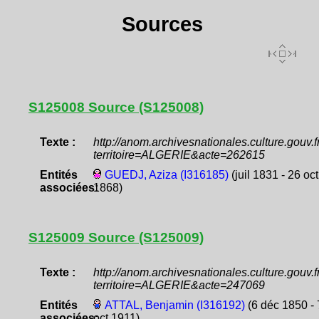
Sources
S125008 Source (S125008)
Texte :
http://anom.archivesnationales.culture.gouv
territoire=ALGERIE&acte=262615
Entités
GUEDJ, Aziza (I316185)
(juil 1831 - 26 oct
associées:
1868)
S125009 Source (S125009)
Texte :
http://anom.archivesnationales.culture.gouv
territoire=ALGERIE&acte=247069
Entités
ATTAL, Benjamin (I316192)
(6 déc 1850 - 
associées:
oct 1911)