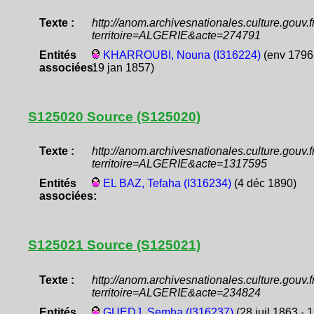
Texte :
http://anom.archivesnationales.culture.gouv
territoire=ALGERIE&acte=274791
Entités
KHARROUBI, Nouna (I316224)
(env 1796
associées:
19 jan 1857)
S125020 Source (S125020)
Texte :
http://anom.archivesnationales.culture.gouv
territoire=ALGERIE&acte=1317595
Entités
EL BAZ, Tefaha (I316234)
(4 déc 1890)
associées:
S125021 Source (S125021)
Texte :
http://anom.archivesnationales.culture.gouv
territoire=ALGERIE&acte=234824
Entités
GUEDJ, Semha (I316237)
(28 juil 1863 - 