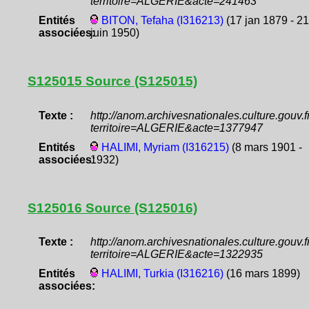
territoire=ALGERIE&acte=241463
Entités
BITON, Tefaha (I316213)
(17 jan 1879 - 21
associées:
juin 1950)
S125015 Source (S125015)
Texte :
http://anom.archivesnationales.culture.gouv
territoire=ALGERIE&acte=1377947
Entités
HALIMI, Myriam (I316215)
(8 mars 1901 -
associées:
1932)
S125016 Source (S125016)
Texte :
http://anom.archivesnationales.culture.gouv
territoire=ALGERIE&acte=1322935
Entités
HALIMI, Turkia (I316216)
(16 mars 1899)
associées: