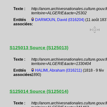
Texte :
http://anom.archivesnationales.culture.gouv
territoire=ALGERIE&acte=25302
Entités
DARMOUN, David (I316204)
(11 août 183
associées:
S125013 Source (S125013)
Texte :
http://anom.archivesnationales.culture.gouv
territoire=ALGERIE&acte=1330404
Entités
HALIMI, Abraham (I316211)
(1818 - 9 fév
associées:
1890)
S125014 Source (S125014)
Texte :
http://anom.archivesnationales.culture.gouv