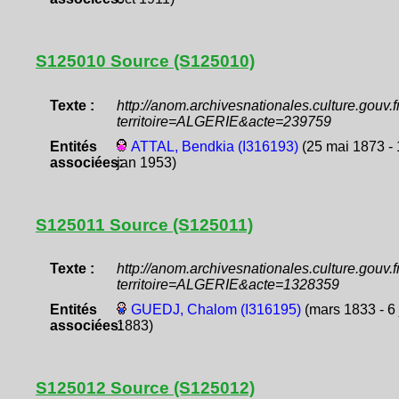
S125010 Source (S125010)
Texte :
http://anom.archivesnationales.culture.gouv
territoire=ALGERIE&acte=239759
Entités
ATTAL, Bendkia (I316193)
(25 mai 1873 - 
associées:
jan 1953)
S125011 Source (S125011)
Texte :
http://anom.archivesnationales.culture.gouv
territoire=ALGERIE&acte=1328359
Entités
GUEDJ, Chalom (I316195)
(mars 1833 - 6 
associées:
1883)
S125012 Source (S125012)