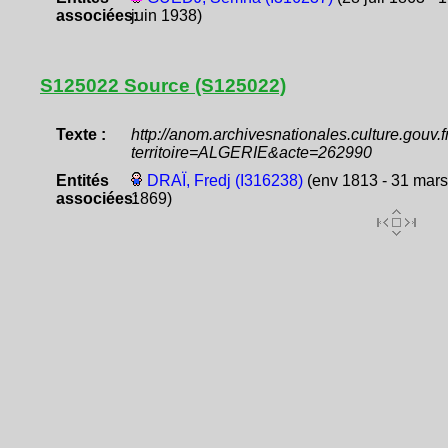
associées:
juin 1938)
S125022 Source (S125022)
Texte :
http://anom.archivesnationales.culture.gouv
territoire=ALGERIE&acte=262990
Entités
DRAÏ, Fredj (I316238)
(env 1813 - 31 mars
associées:
1869)