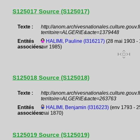
S125017 Source (S125017)
Texte :
http://anom.archivesnationales.culture.gouv
territoire=ALGERIE&acte=1379448
Entités
HALIMI, Pauline (I316217)
(28 mai 1903 - 
associées:
avr 1985)
S125018 Source (S125018)
Texte :
http://anom.archivesnationales.culture.gouv
territoire=ALGERIE&acte=263763
Entités
HALIMI, Benjamin (I316223)
(env 1793 - 2
associées:
mai 1870)
S125019 Source (S125019)