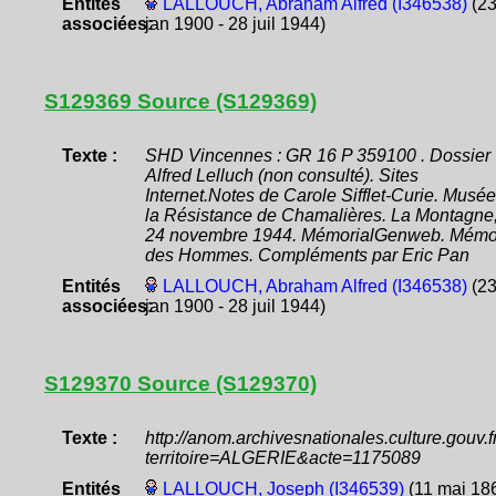
Entités
LALLOUCH, Abraham Alfred (I346538)
(2
associées:
jan 1900 - 28 juil 1944)
S129369 Source (S129369)
Texte :
SHD Vincennes : GR 16 P 359100 . Dossier
Alfred Lelluch (non consulté). Sites
Internet.Notes de Carole Sifflet-Curie. Musé
la Résistance de Chamalières. La Montagne
24 novembre 1944. MémorialGenweb. Mémo
des Hommes. Compléments par Eric Pan
Entités
LALLOUCH, Abraham Alfred (I346538)
(2
associées:
jan 1900 - 28 juil 1944)
S129370 Source (S129370)
Texte :
http://anom.archivesnationales.culture.gouv
territoire=ALGERIE&acte=1175089
Entités
LALLOUCH, Joseph (I346539)
(11 mai 18