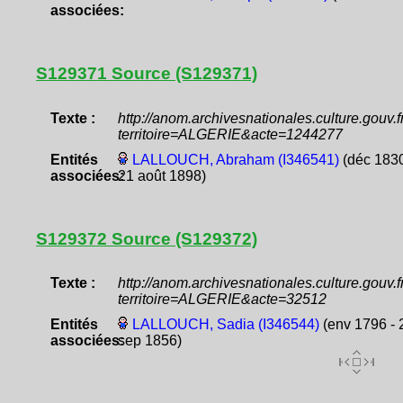
associées:
S129371 Source (S129371)
Texte :
http://anom.archivesnationales.culture.gouv
territoire=ALGERIE&acte=1244277
Entités
LALLOUCH, Abraham (I346541)
(déc 1830
associées:
21 août 1898)
S129372 Source (S129372)
Texte :
http://anom.archivesnationales.culture.gouv
territoire=ALGERIE&acte=32512
Entités
LALLOUCH, Sadia (I346544)
(env 1796 - 
associées:
sep 1856)