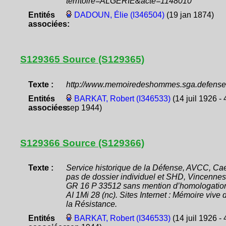
territoire=ALGERIE&acte=1148010
Entités
DADOUN, Élie (I346504)
(19 jan 1874)
associées:
S129365 Source (S129365)
Texte :
http://www.memoiredeshommes.sga.defense.
Entités
BARKAT, Robert (I346533)
(14 juil 1926 - 
associées:
sep 1944)
S129366 Source (S129366)
Texte :
Service historique de la Défense, AVCC, Ca
pas de dossier individuel et SHD, Vincennes
GR 16 P 33512 sans mention d’homologation
AI 1Mi 28 (nc). Sites Internet : Mémoire vive 
la Résistance.
Entités
BARKAT, Robert (I346533)
(14 juil 1926 - 