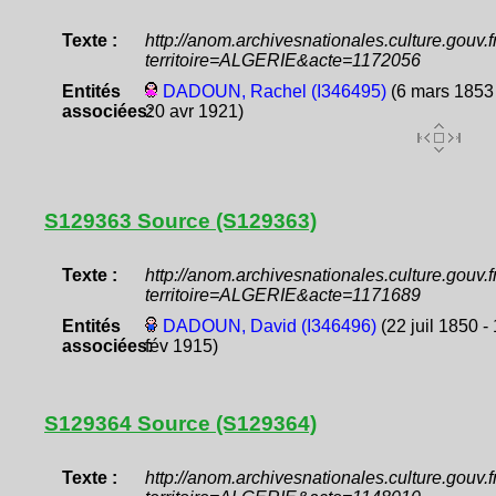
Texte :
http://anom.archivesnationales.culture.gouv
territoire=ALGERIE&acte=1172056
Entités
DADOUN, Rachel (I346495)
(6 mars 1853 
associées:
20 avr 1921)
S129363 Source (S129363)
Texte :
http://anom.archivesnationales.culture.gouv
territoire=ALGERIE&acte=1171689
Entités
DADOUN, David (I346496)
(22 juil 1850 -
associées:
fév 1915)
S129364 Source (S129364)
Texte :
http://anom.archivesnationales.culture.gouv