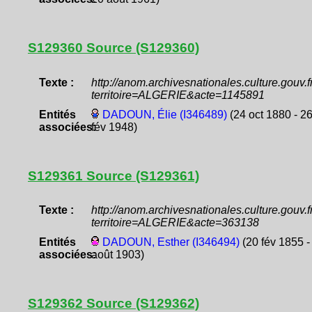
S129360 Source (S129360)
Texte :
http://anom.archivesnationales.culture.gouv
territoire=ALGERIE&acte=1145891
Entités
DADOUN, Élie (I346489)
(24 oct 1880 - 2
associées:
fév 1948)
S129361 Source (S129361)
Texte :
http://anom.archivesnationales.culture.gouv
territoire=ALGERIE&acte=363138
Entités
DADOUN, Esther (I346494)
(20 fév 1855 -
associées:
août 1903)
S129362 Source (S129362)