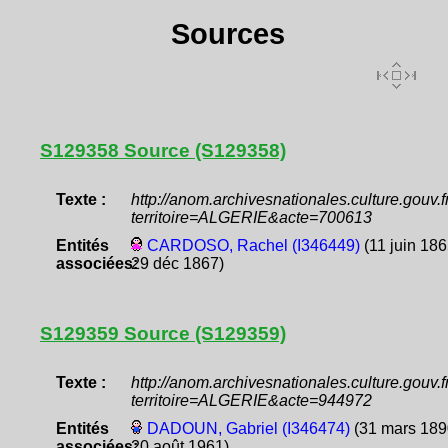
Sources
S129358 Source (S129358)
Texte :
http://anom.archivesnationales.culture.gouv
territoire=ALGERIE&acte=700613
Entités
CARDOSO, Rachel (I346449)
(11 juin 186
associées:
29 déc 1867)
S129359 Source (S129359)
Texte :
http://anom.archivesnationales.culture.gouv
territoire=ALGERIE&acte=944972
Entités
DADOUN, Gabriel (I346474)
(31 mars 189
associées:
20 août 1961)