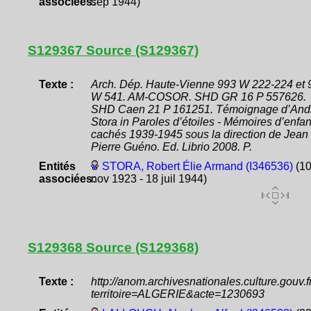
associées:
sep 1944)
S129367 Source (S129367)
Texte :
Arch. Dép. Haute-Vienne 993 W 222-224 et 
W 541. AM-COSOR. SHD GR 16 P 557626.
SHD Caen 21 P 161251. Témoignage d’And
Stora in Paroles d’étoiles - Mémoires d’enfan
cachés 1939-1945 sous la direction de Jean
Pierre Guéno. Ed. Librio 2008. P.
Entités
STORA, Robert Élie Armand (I346536)
(1
associées:
nov 1923 - 18 juil 1944)
S129368 Source (S129368)
Texte :
http://anom.archivesnationales.culture.gouv
territoire=ALGERIE&acte=1230693