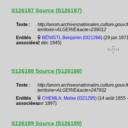
S126187 Source (S126187)
Texte :
http://anom.archivesnationales.culture.gouv
territoire=ALGERIE&acte=239012
Entités
BÉNISTI, Benjamin (I321266)
(29 jan 1871
associées:
2 déc 1945)
S126188 Source (S126188)
Texte :
http://anom.archivesnationales.culture.gouv
territoire=ALGERIE&acte=247932
Entités
CHEMLA, Moïse (I321295)
(14 août 1855 
associées:
avr 1897)
S126189 Source (S126189)