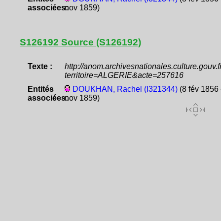
associées:
nov 1859)
S126192 Source (S126192)
Texte :
http://anom.archivesnationales.culture.gouv
territoire=ALGERIE&acte=257616
Entités
DOUKHAN, Rachel (I321344)
(8 fév 1856 
associées:
nov 1859)