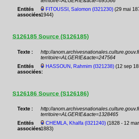
territoire=ALGERIE&acte=695566
Entités
FITOUSSI, Salomon (I321230)
(29 mai 187
associées:
1944)
S126185 Source (S126185)
Texte :
http://anom.archivesnationales.culture.gouv
territoire=ALGERIE&acte=247564
Entités
HASSOUN, Rahmim (I321238)
(12 sep 18
associées:
S126186 Source (S126186)
Texte :
http://anom.archivesnationales.culture.gouv
territoire=ALGERIE&acte=1328465
Entités
CHEMLA, Khalfa (I321240)
(1828 - 12 ma
associées:
1883)