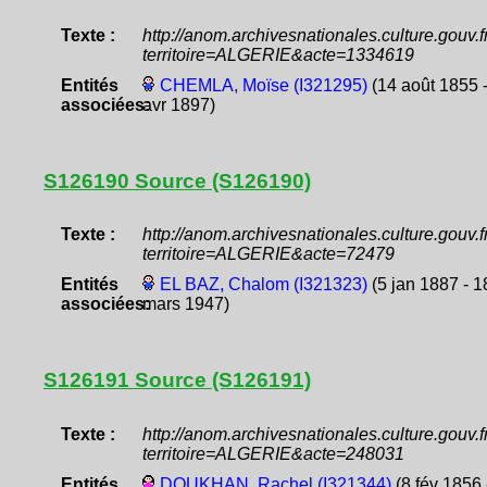
Texte :
http://anom.archivesnationales.culture.gouv
territoire=ALGERIE&acte=1334619
Entités
CHEMLA, Moïse (I321295)
(14 août 1855 
associées:
avr 1897)
S126190 Source (S126190)
Texte :
http://anom.archivesnationales.culture.gouv
territoire=ALGERIE&acte=72479
Entités
EL BAZ, Chalom (I321323)
(5 jan 1887 - 1
associées:
mars 1947)
S126191 Source (S126191)
Texte :
http://anom.archivesnationales.culture.gouv
territoire=ALGERIE&acte=248031
Entités
DOUKHAN, Rachel (I321344)
(8 fév 1856 