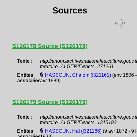
Sources
S126178 Source (S126178)
Texte :
http://anom.archivesnationales.culture.gouv
territoire=ALGERIE&acte=271261
Entités
HASSOUN, Chalom (I321161)
(env 1806 -
associées:
avr 1889)
S126179 Source (S126179)
Texte :
http://anom.archivesnationales.culture.gouv
territoire=ALGERIE&acte=1315193
Entités
HASSOUN, Haï (I321166)
(9 avr 1872 - 9 
associées:
1938)