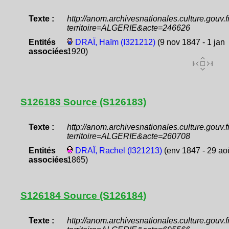
Texte :
http://anom.archivesnationales.culture.gouv
territoire=ALGERIE&acte=246626
Entités
DRAÏ, Haïm (I321212)
(9 nov 1847 - 1 jan
associées:
1920)
S126183 Source (S126183)
Texte :
http://anom.archivesnationales.culture.gouv
territoire=ALGERIE&acte=260708
Entités
DRAÏ, Rachel (I321213)
(env 1847 - 29 ao
associées:
1865)
S126184 Source (S126184)
Texte :
http://anom.archivesnationales.culture.gouv