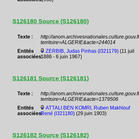
S126180 Source (S126180)
Texte :
http://anom.archivesnationales.culture.gouv
territoire=ALGERIE&acte=244014
Entités
ZERBIB, Judas Pinhas (I321179)
(11 juil
associées:
1886 - 6 juin 1967)
S126181 Source (S126181)
Texte :
http://anom.archivesnationales.culture.gouv
territoire=ALGERIE&acte=1379506
Entités
ATTALI BEN KOMRI, Ruben Makhlouf
associées:
René (I321180)
(29 juin 1903)
S126182 Source (S126182)