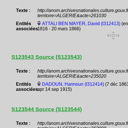
Texte :
http://anom.archivesnationales.culture.gouv
territoire=ALGERIE&acte=261030
Entités
ATTALI BEN MAYER, David (I312413)
(en
associées:
1816 - 20 mars 1866)
S123543 Source (S123543)
Texte :
http://anom.archivesnationales.culture.gouv
territoire=ALGERIE&acte=235020
Entités
DADOUN, Hannoun (I312414)
(7 déc 1863
associées:
apr 14 sep 1915)
S123544 Source (S123544)
Texte :
http://anom.archivesnationales.culture.gouv