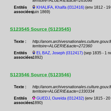
territoire=ALGERIE&acte=263098
Entités
KHALIFA, Khalfa (I312416)
(env 1812 - 19
associées:
juin 1869)
S123545 Source (S123545)
Texte :
http://anom.archivesnationales.culture.gouv
territoire=ALGERIE&acte=272360
Entités
EL BAZ, Joseph (I312417)
(sep 1835 - 1 n
associées:
1892)
S123546 Source (S123546)
Texte :
http://anom.archivesnationales.culture.gouv
territoire=ALGERIE&acte=1330334
Entités
GUEDJ, Oureïda (I312432)
(env 1815 - 20
associées:
1890)