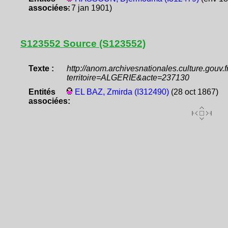
associées:
- 7 jan 1901)
S123552 Source (S123552)
Texte :
http://anom.archivesnationales.culture.gouv
territoire=ALGERIE&acte=237130
Entités
EL BAZ, Zmirda (I312490)
(28 oct 1867)
associées: