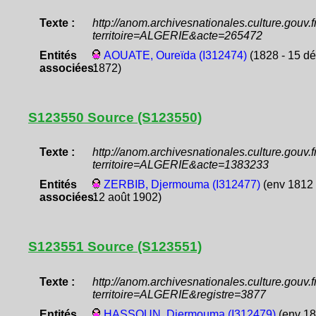
Texte :
http://anom.archivesnationales.culture.gouv
territoire=ALGERIE&acte=265472
Entités
AOUATE, Oureïda (I312474)
(1828 - 15 d
associées:
1872)
S123550 Source (S123550)
Texte :
http://anom.archivesnationales.culture.gouv
territoire=ALGERIE&acte=1383233
Entités
ZERBIB, Djermouma (I312477)
(env 1812 
associées:
12 août 1902)
S123551 Source (S123551)
Texte :
http://anom.archivesnationales.culture.gouv
territoire=ALGERIE&registre=3877
Entités
HASSOUN, Djermouma (I312479)
(env 1