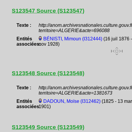
S123547 Source (S123547)
Texte :
http://anom.archivesnationales.culture.gouv
territoire=ALGERIE&acte=696088
Entités
BÉNISTI, Mimoun (I312444)
(16 juil 1876 -
associées:
nov 1928)
S123548 Source (S123548)
Texte :
http://anom.archivesnationales.culture.gouv
territoire=ALGERIE&acte=1381673
Entités
DADOUN, Moïse (I312462)
(1825 - 13 ma
associées:
1901)
S123549 Source (S123549)