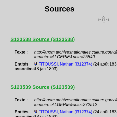
Sources
S123538 Source (S123538)
Texte :
http://anom.archivesnationales.culture.gouv
territoire=ALGERIE&acte=25540
Entités
FITOUSSI, Nathan (I312374)
(24 août 183
associées:
18 jan 1893)
S123539 Source (S123539)
Texte :
http://anom.archivesnationales.culture.gouv
territoire=ALGERIE&acte=272512
Entités
FITOUSSI, Nathan (I312374)
(24 août 183
associées:
18 jan 1893)