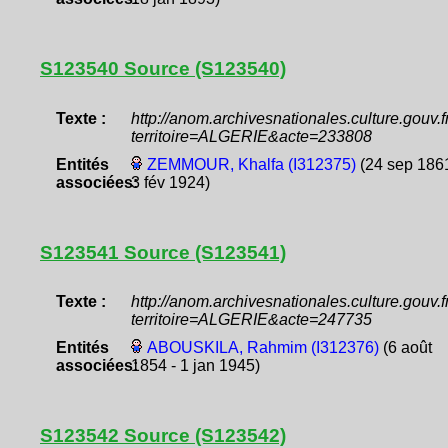
S123540 Source (S123540)
Texte :
http://anom.archivesnationales.culture.gouv
territoire=ALGERIE&acte=233808
Entités
ZEMMOUR, Khalfa (I312375)
(24 sep 1861
associées:
3 fév 1924)
S123541 Source (S123541)
Texte :
http://anom.archivesnationales.culture.gouv
territoire=ALGERIE&acte=247735
Entités
ABOUSKILA, Rahmim (I312376)
(6 août
associées:
1854 - 1 jan 1945)
S123542 Source (S123542)