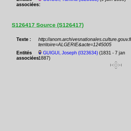
associées:
S126417 Source (S126417)
Texte :
http://anom.archivesnationales.culture.gouv
territoire=ALGERIE&acte=1245005
Entités
GUIGUI, Joseph (I323634)
(1831 - 7 jan
associées:
1887)