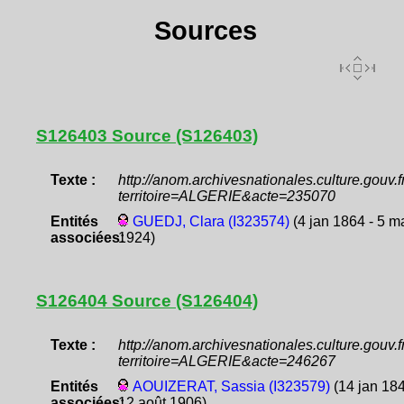
Sources
S126403 Source (S126403)
Texte :
http://anom.archivesnationales.culture.gouv
territoire=ALGERIE&acte=235070
Entités
GUEDJ, Clara (I323574)
(4 jan 1864 - 5 m
associées:
1924)
S126404 Source (S126404)
Texte :
http://anom.archivesnationales.culture.gouv
territoire=ALGERIE&acte=246267
Entités
AOUIZERAT, Sassia (I323579)
(14 jan 184
associées:
12 août 1906)