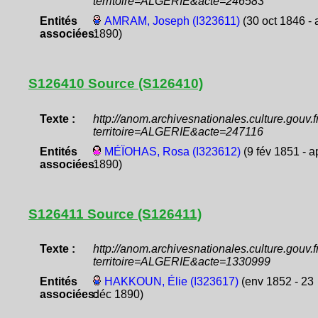
territoire=ALGERIE&acte=246583
Entités
AMRAM, Joseph (I323611)
(30 oct 1846 - 
associées:
1890)
S126410 Source (S126410)
Texte :
http://anom.archivesnationales.culture.gouv
territoire=ALGERIE&acte=247116
Entités
MÉÏOHAS, Rosa (I323612)
(9 fév 1851 - a
associées:
1890)
S126411 Source (S126411)
Texte :
http://anom.archivesnationales.culture.gouv
territoire=ALGERIE&acte=1330999
Entités
HAKKOUN, Élie (I323617)
(env 1852 - 23
associées:
déc 1890)