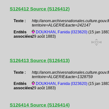
S126412 Source (S126412)
Texte :
http://anom.archivesnationales.culture.gouv
territoire=ALGERIE&acte=242147
Entités
DOUKHAN, Fanida (I323620)
(15 jan 1883
associées:
29 août 1883)
S126413 Source (S126413)
Texte :
http://anom.archivesnationales.culture.gouv
territoire=ALGERIE&acte=1328759
Entités
DOUKHAN, Fanida (I323620)
(15 jan 1883
associées:
29 août 1883)
S126414 Source (S126414)