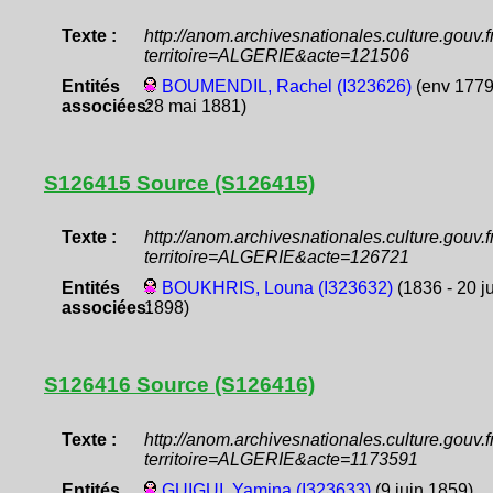
Texte :
http://anom.archivesnationales.culture.gouv
territoire=ALGERIE&acte=121506
Entités
BOUMENDIL, Rachel (I323626)
(env 1779
associées:
28 mai 1881)
S126415 Source (S126415)
Texte :
http://anom.archivesnationales.culture.gouv
territoire=ALGERIE&acte=126721
Entités
BOUKHRIS, Louna (I323632)
(1836 - 20 ju
associées:
1898)
S126416 Source (S126416)
Texte :
http://anom.archivesnationales.culture.gouv
territoire=ALGERIE&acte=1173591
Entités
GUIGUI, Yamina (I323633)
(9 juin 1859)