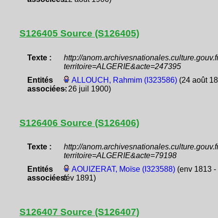
S126405 Source (S126405)
Texte :
http://anom.archivesnationales.culture.gouv
territoire=ALGERIE&acte=247395
Entités
ALLOUCH, Rahmim (I323586)
(24 août 1
associées:
- 26 juil 1900)
S126406 Source (S126406)
Texte :
http://anom.archivesnationales.culture.gouv
territoire=ALGERIE&acte=79198
Entités
AOUIZERAT, Moïse (I323588)
(env 1813 -
associées:
fév 1891)
S126407 Source (S126407)