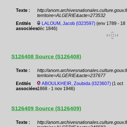
Texte :
http://anom.archivesnationales.culture.gouv
territoire=ALGERIE&acte=273532
Entités
LALOUM, Jacob (I323597)
(env 1789 - 18
associées:
déc 1846)
S126408 Source (S126408)
Texte :
http://anom.archivesnationales.culture.gouv
territoire=ALGERIE&acte=237677
Entités
ABOULKHEIR, Zoubida (I323607)
(1 oct
associées:
1868 - 1 nov 1946)
S126409 Source (S126409)
Texte :
http://anom.archivesnationales.culture.gouv