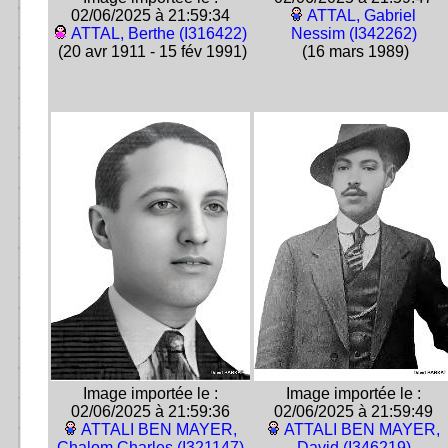
02/06/2025 à 21:59:34
ATTAL, Gabriel
ATTAL, Berthe (I316422)
Nessim (I342262)
(20 avr 1911 - 15 fév 1991)
(16 mars 1989)
Image importée le :
Image importée le :
02/06/2025 à 21:59:36
02/06/2025 à 21:59:49
ATTALI BEN MAYER,
ATTALI BEN MAYER,
Chalom Charles (I321147)
David (I346219)