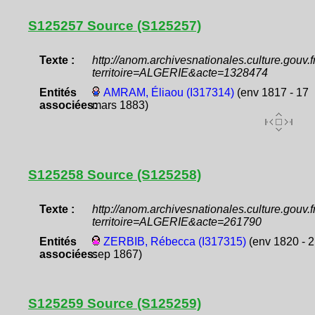
S125257 Source (S125257)
Texte :
http://anom.archivesnationales.culture.gouv
territoire=ALGERIE&acte=1328474
Entités
AMRAM, Éliaou (I317314)
(env 1817 - 17
associées:
mars 1883)
S125258 Source (S125258)
Texte :
http://anom.archivesnationales.culture.gouv
territoire=ALGERIE&acte=261790
Entités
ZERBIB, Rébecca (I317315)
(env 1820 - 2
associées:
sep 1867)
S125259 Source (S125259)