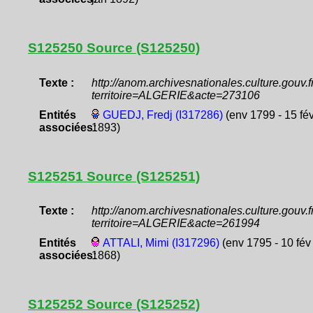
S125250 Source (S125250)
Texte :
http://anom.archivesnationales.culture.gouv
territoire=ALGERIE&acte=273106
Entités
GUEDJ, Fredj (I317286)
(env 1799 - 15 fé
associées:
1893)
S125251 Source (S125251)
Texte :
http://anom.archivesnationales.culture.gouv
territoire=ALGERIE&acte=261994
Entités
ATTALI, Mimi (I317296)
(env 1795 - 10 fév
associées:
1868)
S125252 Source (S125252)