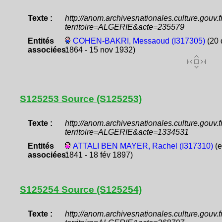
Texte :
http://anom.archivesnationales.culture.gouv
territoire=ALGERIE&acte=235579
Entités
COHEN-BAKRI, Messaoud (I317305)
(20 
associées:
1864 - 15 nov 1932)
S125253 Source (S125253)
Texte :
http://anom.archivesnationales.culture.gouv
territoire=ALGERIE&acte=1334531
Entités
ATTALI BEN MAYER, Rachel (I317310)
(e
associées:
1841 - 18 fév 1897)
S125254 Source (S125254)
Texte :
http://anom.archivesnationales.culture.gouv