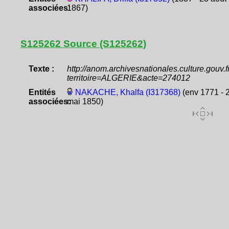
associées:
1867)
S125262 Source (S125262)
Texte :
http://anom.archivesnationales.culture.gouv
territoire=ALGERIE&acte=274012
Entités
NAKACHE, Khalfa (I317368)
(env 1771 - 
associées:
mai 1850)