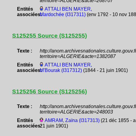
territoire=ALGERIE&acte=268707
Entités
ATTALI BEN MAYER,
associées:
Mardochée (I317311)
(env 1792 - 10 nov 188
S125255 Source (S125255)
Texte :
http://anom.archivesnationales.culture.gouv
territoire=ALGERIE&acte=1382087
Entités
ATTALI BEN MAYER,
associées:
M'Bourak (I317312)
(1844 - 21 juin 1901)
S125256 Source (S125256)
Texte :
http://anom.archivesnationales.culture.gouv
territoire=ALGERIE&acte=248003
Entités
AMRAM, Zaïna (I317313)
(21 déc 1855 - a
associées:
21 juin 1901)