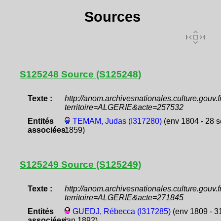
Sources
S125248 Source (S125248)
Texte :
http://anom.archivesnationales.culture.gouv
territoire=ALGERIE&acte=257532
Entités
TEMAM, Judas (I317280)
(env 1804 - 28 
associées:
1859)
S125249 Source (S125249)
Texte :
http://anom.archivesnationales.culture.gouv
territoire=ALGERIE&acte=271845
Entités
GUEDJ, Rébecca (I317285)
(env 1809 - 3
associées:
jan 1892)