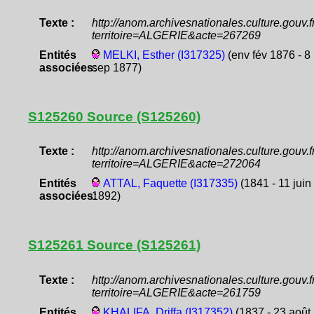
Texte :
http://anom.archivesnationales.culture.gouv
territoire=ALGERIE&acte=267269
Entités
MELKI, Esther (I317325)
(env fév 1876 - 8
associées:
sep 1877)
S125260 Source (S125260)
Texte :
http://anom.archivesnationales.culture.gouv
territoire=ALGERIE&acte=272064
Entités
ATTAL, Faquette (I317335)
(1841 - 11 juin
associées:
1892)
S125261 Source (S125261)
Texte :
http://anom.archivesnationales.culture.gouv
territoire=ALGERIE&acte=261759
Entités
KHALIFA, Driffa (I317352)
(1837 - 23 août