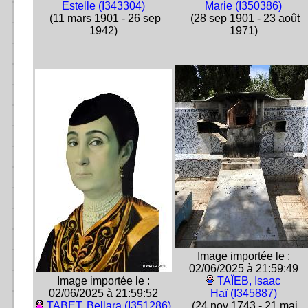
Estelle (I343304)
Marie (I350386)
(11 mars 1901 - 26 sep
(28 sep 1901 - 23 août
1942)
1971)
Image importée le :
02/06/2025 à 21:59:49
Image importée le :
TAÏEB, Isaac
02/06/2025 à 21:59:52
Haï (I345887)
TABET, Bellara (I351286)
(24 nov 1743 - 21 mai