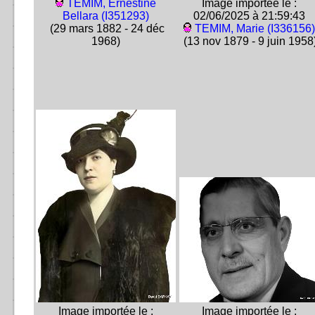
TEMIM, Ernestine
Image importée le :
Bellara (I351293)
02/06/2025 à 21:59:43
(29 mars 1882 - 24 déc
TEMIM, Marie (I336156)
1968)
(13 nov 1879 - 9 juin 1958
Image importée le :
Image importée le :