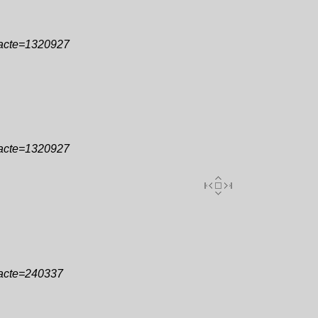
&acte=1320927
&acte=1320927
&acte=240337