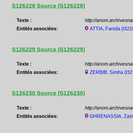
S126228 Source (S126228)
Texte :
http://anom.archivesn
Entités associées:
ATTIA, Fanida (I321
S126229 Source (S126229)
Texte :
http://anom.archivesn
Entités associées:
ZERBIB, Simha (I32
S126230 Source (S126230)
Texte :
http://anom.archivesn
Entités associées:
GHRENASSIA, Zaïna