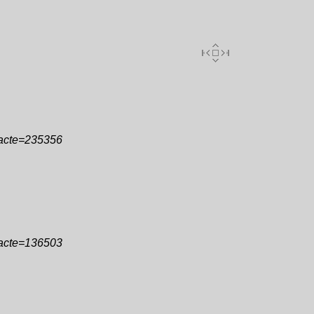
&acte=235356
&acte=136503