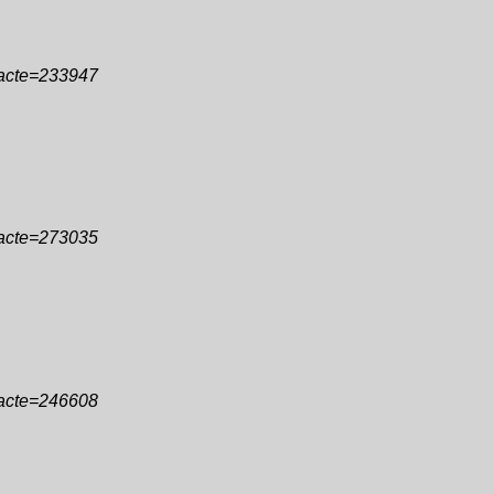
&acte=233947
&acte=273035
&acte=246608