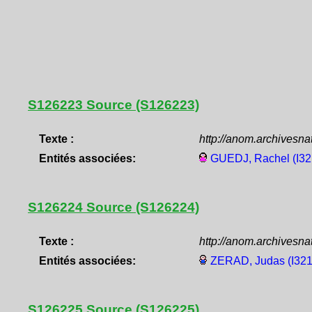
S126223 Source (S126223)
Texte :
http://anom.archivesn
Entités associées:
GUEDJ, Rachel (I32
S126224 Source (S126224)
Texte :
http://anom.archivesn
Entités associées:
ZERAD, Judas (I32
S126225 Source (S126225)