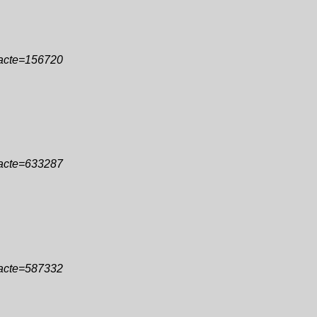
&acte=156720
&acte=633287
&acte=587332