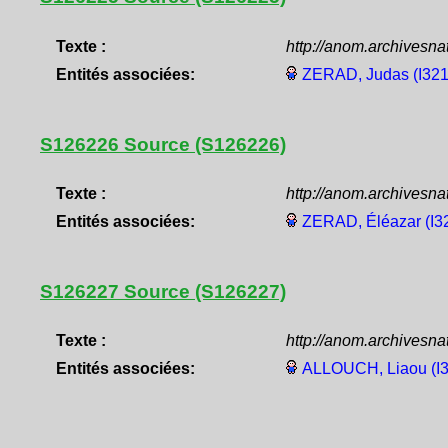
Texte :
http://anom.archivesn
Entités associées:
ZERAD, Judas (I32
S126226 Source (S126226)
Texte :
http://anom.archivesn
Entités associées:
ZERAD, Éléazar (I3
S126227 Source (S126227)
Texte :
http://anom.archivesn
Entités associées:
ALLOUCH, Liaou (I