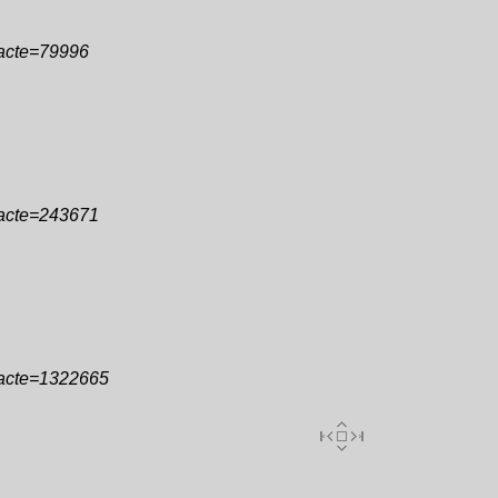
&acte=79996
&acte=243671
&acte=1322665