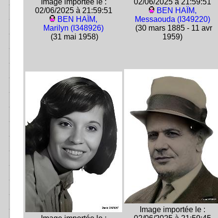
Image importée le :
02/06/2025 à 21:59:51
02/06/2025 à 21:59:51
BEN HAÏM,
BEN HAÏM,
Messaouda (I349220)
Marilyn (I348926)
(30 mars 1885 - 11 avr
(31 mai 1958)
1959)
Image importée le :