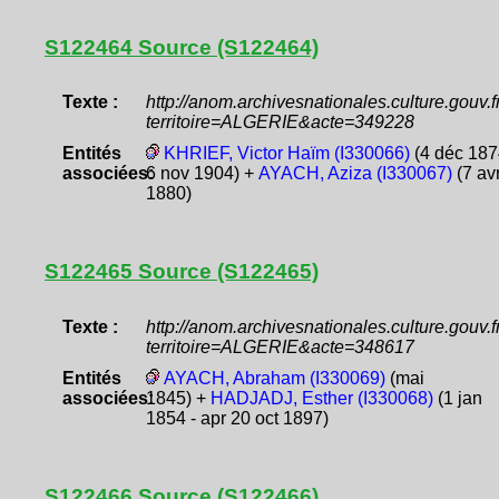
S122464 Source (S122464)
Texte :
http://anom.archivesnationales.culture.gouv
territoire=ALGERIE&acte=349228
Entités
KHRIEF, Victor Haïm (I330066)
(4 déc 187
associées:
6 nov 1904) +
AYACH, Aziza (I330067)
(7 av
1880)
S122465 Source (S122465)
Texte :
http://anom.archivesnationales.culture.gouv
territoire=ALGERIE&acte=348617
Entités
AYACH, Abraham (I330069)
(mai
associées:
1845) +
HADJADJ, Esther (I330068)
(1 jan
1854 - apr 20 oct 1897)
S122466 Source (S122466)