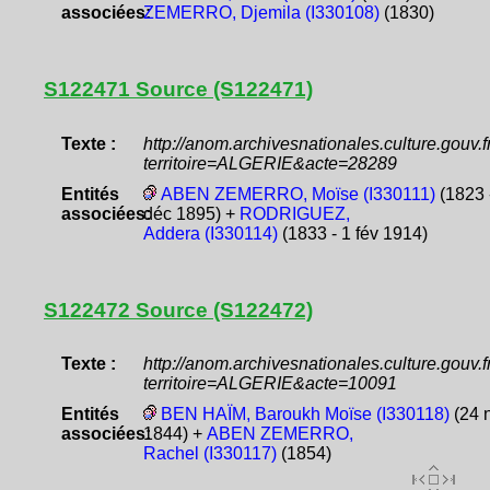
associées:
ZEMERRO, Djemila (I330108)
(1830)
S122471 Source (S122471)
Texte :
http://anom.archivesnationales.culture.gouv
territoire=ALGERIE&acte=28289
Entités
ABEN ZEMERRO, Moïse (I330111)
(1823 
associées:
déc 1895) +
RODRIGUEZ,
Addera (I330114)
(1833 - 1 fév 1914)
S122472 Source (S122472)
Texte :
http://anom.archivesnationales.culture.gouv
territoire=ALGERIE&acte=10091
Entités
BEN HAÏM, Baroukh Moïse (I330118)
(24 
associées:
1844) +
ABEN ZEMERRO,
Rachel (I330117)
(1854)