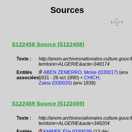
Sources
S122458 Source (S122458)
Texte :
http://anom.archivesnationales.culture.gouv
territoire=ALGERIE&acte=348174
Entités
ABEN ZEMERRO, Moïse (I330017)
(env
associées:
1831 - 26 oct 1890) +
CHICH,
Zaïna (I330020)
(env 1838)
S122459 Source (S122459)
Texte :
http://anom.archivesnationales.culture.gouv
territoire=ALGERIE&acte=349204
Entités
KHRIEF, Élie (I330029)
(13 déc