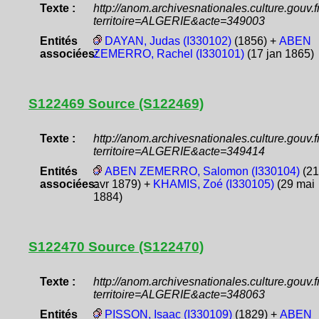
Texte :
http://anom.archivesnationales.culture.gouv
territoire=ALGERIE&acte=349003
Entités
DAYAN, Judas (I330102)
(1856) +
ABEN
associées:
ZEMERRO, Rachel (I330101)
(17 jan 1865)
S122469 Source (S122469)
Texte :
http://anom.archivesnationales.culture.gouv
territoire=ALGERIE&acte=349414
Entités
ABEN ZEMERRO, Salomon (I330104)
(21
associées:
avr 1879) +
KHAMIS, Zoé (I330105)
(29 mai
1884)
S122470 Source (S122470)
Texte :
http://anom.archivesnationales.culture.gouv
territoire=ALGERIE&acte=348063
Entités
PISSON, Isaac (I330109)
(1829) +
ABEN