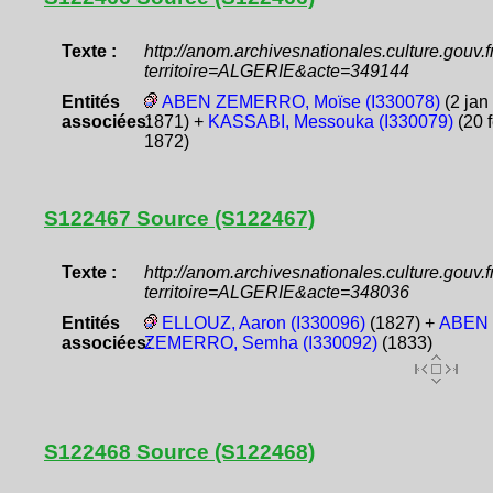
Texte :
http://anom.archivesnationales.culture.gouv
territoire=ALGERIE&acte=349144
Entités
ABEN ZEMERRO, Moïse (I330078)
(2 jan
associées:
1871) +
KASSABI, Messouka (I330079)
(20 
1872)
S122467 Source (S122467)
Texte :
http://anom.archivesnationales.culture.gouv
territoire=ALGERIE&acte=348036
Entités
ELLOUZ, Aaron (I330096)
(1827) +
ABEN
associées:
ZEMERRO, Semha (I330092)
(1833)
S122468 Source (S122468)