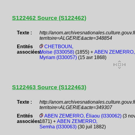
S122462 Source (S122462)
Texte :
http://anom.archivesnationales.culture.gouv
territoire=ALGERIE&acte=348854
Entités
CHETBOUN,
associées:
Moïse (I330058)
(1855) +
ABEN ZEMERRO,
Myriam (I330057)
(15 avr 1868)
S122463 Source (S122463)
Texte :
http://anom.archivesnationales.culture.gouv
territoire=ALGERIE&acte=349307
Entités
ABEN ZEMERRO, Éliaou (I330062)
(3 no
associées:
1871) +
ABEN ZEMERRO,
Semha (I330063)
(30 juil 1882)