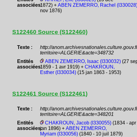
associées:
1872) +
ABEN ZEMERRO, Rachel (I330028
nov 1876)
S122460 Source (S122460)
Texte :
http://anom.archivesnationales.culture.gouv
territoire=ALGERIE&acte=348732
Entités
ABEN ZEMERRO, Isaac (I330032)
(27 se
associées:
1859 - 1 avr 1919) +
CHAKROUN,
Esther (I330034)
(15 jan 1863 - 1953)
S122461 Source (S122461)
Texte :
http://anom.archivesnationales.culture.gouv
territoire=ALGERIE&acte=348201
Entités
CHAKROUN, Jacob (I330055)
(1834 - apr
associées:
jan 1896) +
ABEN ZEMERRO,
Myriam (I330056)
(1840 - 10 juil 1879)