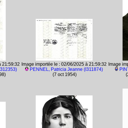
à 21:59:32
Image importée le : 02/06/2025 à 21:59:32
Image imp
I312353)
PENNEL, Patricia Jeanne (I311874)
PIN
98)
(7 oct 1954)
(