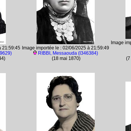
Image imp
à 21:59:45
Image importée le : 02/06/2025 à 21:59:49
9629)
RIBBI, Messaouda (I346384)
44)
(18 mai 1870)
(7