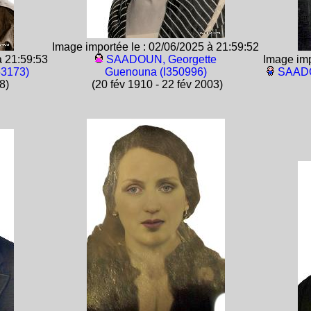
Image importée le : 02/06/2025 à 21:59:52
à 21:59:53
SAADOUN, Georgette
Image imp
53173)
Guenouna (I350996)
SAADO
8)
(20 fév 1910 - 22 fév 2003)