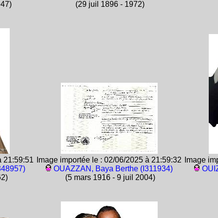
947)
(29 juil 1896 - 1972)
à 21:59:51
Image importée le : 02/06/2025 à 21:59:32
Image imp
348957)
OUAZZAN, Baya Berthe (I311934)
OUIZ
62)
(5 mars 1916 - 9 juil 2004)