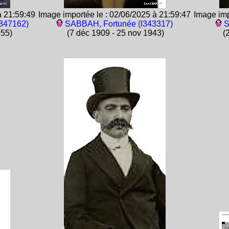
à 21:59:49
Image importée le : 02/06/2025 à 21:59:47
Image imp
347162)
SABBAH, Fortunée (I343317)
S
955)
(7 déc 1909 - 25 nov 1943)
(2