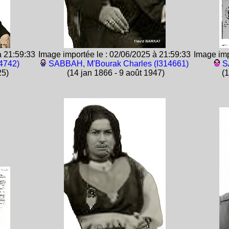
à 21:59:33
Image importée le : 02/06/2025 à 21:59:33
Image imp
4742)
SABBAH, M'Bourak Charles (I314661)
S
25)
(14 jan 1866 - 9 août 1947)
(1