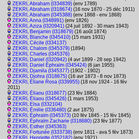
ZEKRI, Abraham (I334839)
(env 1789)
ZEKRI, Abraham (I318674)
(16 nov 1870 - 25 déc 1911)
ZEKRI, Abraham (I345388)
(env 1868 - env 1868)
ZEKRI, Anna (I348991)
(env 1826)
ZEKRI, Aziza (I320941)
(24 juil 1892 - 30 mars 1943)
ZEKRI, Benjamin (I318679)
(16 août 1874)
ZEKRI, Blanche (I345410)
(15 mars 1931)
ZEKRI, Cécile (I334137)
ZEKRI, Chalom (I345379)
(1894)
ZEKRI, Charles (I345376)
ZEKRI, Daniel (I320942)
(4 avr 1899 - 28 sep 1942)
ZEKRI, Daniel Éphraïm (I345424)
(6 jan 1955)
ZEKRI, Djamila (I345377)
(1902 - 1902)
ZEKRI, Djohra (I318675)
(16 avr 1873 - 8 nov 1873)
ZEKRI, Éliane Rosa (I339955)
(18 nov 1924 - 16 fév
2011)
ZEKRI, Éliaou (I318677)
(23 fév 1884)
ZEKRI, Éliaou (I345426)
(1 mars 1953)
ZEKRI, Elsa (I332104)
ZEKRI, Émilie (I336480)
(2 avr 1875)
ZEKRI, Éphraïm (I345373)
(10 fév 1845 - 15 fév 1845)
ZEKRI, Éphraïm Zacharie (I318680)
(23 fév 1877)
ZEKRI, Esther (I345363)
ZEKRI, Fortunée (I333738)
(env 1811 - ava 5 fév 1873)
ZEKRI, Henriette (I352182)
(env 1921)