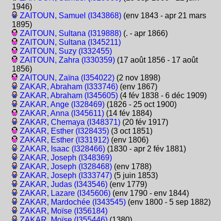
1946)
ZAITOUN, Samuel (I343868)
(env 1843 - apr 21 mars
1895)
ZAITOUN, Sultana (I319888)
(. - apr 1866)
ZAITOUN, Sultana (I345211)
ZAITOUN, Suzy (I332455)
ZAITOUN, Zahra (I330359)
(17 août 1856 - 17 août
1856)
ZAITOUN, Zaïna (I354022)
(2 nov 1898)
ZAKAR, Abraham (I333746)
(env 1867)
ZAKAR, Abraham (I345605)
(4 fév 1838 - 6 déc 1909)
ZAKAR, Ange (I328469)
(1826 - 25 oct 1900)
ZAKAR, Anna (I345611)
(14 fév 1884)
ZAKAR, Chemaya (I348371)
(20 fév 1917)
ZAKAR, Esther (I328435)
(3 oct 1851)
ZAKAR, Esther (I331912)
(env 1806)
ZAKAR, Isaac (I328466)
(1830 - apr 2 fév 1881)
ZAKAR, Joseph (I348369)
ZAKAR, Joseph (I328468)
(env 1788)
ZAKAR, Joseph (I333747)
(5 juin 1853)
ZAKAR, Judas (I343546)
(env 1779)
ZAKAR, Lazare (I345606)
(env 1790 - env 1844)
ZAKAR, Mardochée (I343545)
(env 1800 - 5 sep 1882)
ZAKAR, Moïse (I356184)
ZAKAR, Moïse (I355446)
(1380)