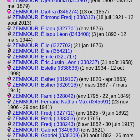
ZEMMOUR, Djermouma (I353967)
(env 1800 - ava 23
mai 1879)
ZEMMOUR, Djohra (I346274)
(13 oct 1857)
ZEMMOUR, Edmond Fredj (I338312)
(18 juil 1921 - 12
août 2013)
ZEMMOUR, Éliaou (I327701)
(env 1876)
ZEMMOUR, Éliaou Léon (I343408)
(3 jan 1893 - 12
mars 1944)
ZEMMOUR, Élie (I327702)
(21 jan 1876)
ZEMMOUR, Élie (I354211)
ZEMMOUR, Émile (I321717)
ZEMMOUR, Éric Justin Léon (I338237)
(31 août 1958)
ZEMMOUR, Estelle (I338636)
(1 nov 1934 - 12 oct
1998)
ZEMMOUR, Esther (I319107)
(env 1820 - apr 1863)
ZEMMOUR, Esther (I326916)
(7 mars 1887 - 7 mars
1941)
ZEMMOUR, Farhi (I328042)
(env 1795 - 22 jan 1849)
ZEMMOUR, Fernand Nathan Max (I345691)
(23 nov
1906 - 29 déc 1941)
ZEMMOUR, Fredj (I327711)
(env 1825 - 9 juin 1892)
ZEMMOUR, Fredj (I338303)
(env 1765)
ZEMMOUR, Fredj (I338243)
(6 avr 1852 - 30 juin 1917)
ZEMMOUR, Gabriel (I340890)
(env 1821)
ZEMMOUR, Gabriel (I338309)
(30 août 1882 - 26 mars