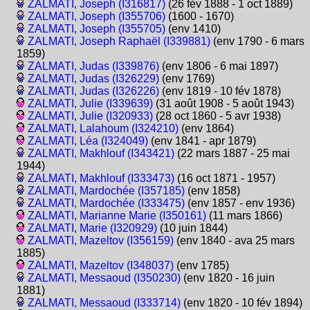
ZALMATI, Joseph (I316817)
(26 fév 1888 - 1 oct 1889)
ZALMATI, Joseph (I355706)
(1600 - 1670)
ZALMATI, Joseph (I355705)
(env 1410)
ZALMATI, Joseph Raphaël (I339881)
(env 1790 - 6 mars
1859)
ZALMATI, Judas (I339876)
(env 1806 - 6 mai 1897)
ZALMATI, Judas (I326229)
(env 1769)
ZALMATI, Judas (I326226)
(env 1819 - 10 fév 1878)
ZALMATI, Julie (I339639)
(31 août 1908 - 5 août 1943)
ZALMATI, Julie (I320933)
(28 oct 1860 - 5 avr 1938)
ZALMATI, Lalahoum (I324210)
(env 1864)
ZALMATI, Léa (I324049)
(env 1841 - apr 1879)
ZALMATI, Makhlouf (I343421)
(22 mars 1887 - 25 mai
1944)
ZALMATI, Makhlouf (I333473)
(16 oct 1871 - 1957)
ZALMATI, Mardochée (I357185)
(env 1858)
ZALMATI, Mardochée (I333475)
(env 1857 - env 1936)
ZALMATI, Marianne Marie (I350161)
(11 mars 1866)
ZALMATI, Marie (I320929)
(10 juin 1844)
ZALMATI, Mazeltov (I356159)
(env 1840 - ava 25 mars
1885)
ZALMATI, Mazeltov (I348037)
(env 1785)
ZALMATI, Messaoud (I350230)
(env 1820 - 16 juin
1881)
ZALMATI, Messaoud (I333714)
(env 1820 - 10 fév 1894)