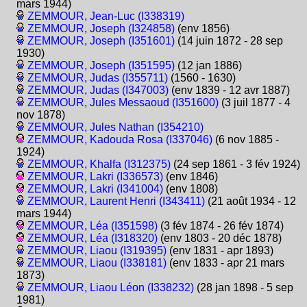
mars 1944)
ZEMMOUR, Jean-Luc (I338319)
ZEMMOUR, Joseph (I324858)
(env 1856)
ZEMMOUR, Joseph (I351601)
(14 juin 1872 - 28 sep
1930)
ZEMMOUR, Joseph (I351595)
(12 jan 1886)
ZEMMOUR, Judas (I355711)
(1560 - 1630)
ZEMMOUR, Judas (I347003)
(env 1839 - 12 avr 1887)
ZEMMOUR, Jules Messaoud (I351600)
(3 juil 1877 - 4
nov 1878)
ZEMMOUR, Jules Nathan (I354210)
ZEMMOUR, Kadouda Rosa (I337046)
(6 nov 1885 -
1924)
ZEMMOUR, Khalfa (I312375)
(24 sep 1861 - 3 fév 1924)
ZEMMOUR, Lakri (I336573)
(env 1846)
ZEMMOUR, Lakri (I341004)
(env 1808)
ZEMMOUR, Laurent Henri (I343411)
(21 août 1934 - 12
mars 1944)
ZEMMOUR, Léa (I351598)
(3 fév 1874 - 26 fév 1874)
ZEMMOUR, Léa (I318320)
(env 1803 - 20 déc 1878)
ZEMMOUR, Liaou (I319395)
(env 1831 - apr 1893)
ZEMMOUR, Liaou (I338181)
(env 1833 - apr 21 mars
1873)
ZEMMOUR, Liaou Léon (I338232)
(28 jan 1898 - 5 sep
1981)