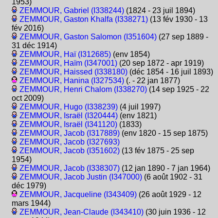
1953)
ZEMMOUR, Gabriel (I338244)
(1824 - 23 juil 1894)
ZEMMOUR, Gaston Khalfa (I338271)
(13 fév 1930 - 13
fév 2016)
ZEMMOUR, Gaston Salomon (I351604)
(27 sep 1889 -
31 déc 1914)
ZEMMOUR, Haï (I312685)
(env 1854)
ZEMMOUR, Haïm (I347001)
(20 sep 1872 - apr 1919)
ZEMMOUR, Haissed (I338180)
(déc 1854 - 16 juil 1893)
ZEMMOUR, Hanina (I327534)
(. - 22 jan 1877)
ZEMMOUR, Henri Chalom (I338270)
(14 sep 1925 - 22
oct 2009)
ZEMMOUR, Hugo (I338239)
(4 juil 1997)
ZEMMOUR, Israël (I320444)
(env 1821)
ZEMMOUR, Israël (I341120)
(1833)
ZEMMOUR, Jacob (I317889)
(env 1820 - 15 sep 1875)
ZEMMOUR, Jacob (I327693)
ZEMMOUR, Jacob (I351602)
(13 fév 1875 - 25 sep
1954)
ZEMMOUR, Jacob (I338307)
(12 jan 1890 - 7 jan 1964)
ZEMMOUR, Jacob Justin (I347000)
(6 août 1902 - 31
déc 1979)
ZEMMOUR, Jacqueline (I343409)
(26 août 1929 - 12
mars 1944)
ZEMMOUR, Jean-Claude (I343410)
(30 juin 1936 - 12