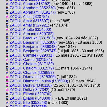
ZAOUI, Aaron (I313152)
(env 1840 - 11 avr 1868)
ZAOUI, Abraham (I352230)
(env 1831)
ZAOUI, Abraham (I319177)
(env 1783)
ZAOUI, Alice (I320784)
ZAOUI, Amar (I315307)
(mars 1865)
ZAOUI, Amar (I327921)
(env 1874)
ZAOUI, Arlette (I354500)
ZAOUI, Armand (I320782)
ZAOUI, Baroukh (I331583)
(env 1824 - 24 déc 1887)
ZAOUI, Benjamin (I315308)
(env 1829 - 18 mars 1880)
ZAOUI, Benjamin (I336048)
(env 1848)
ZAOUI, Benjamin (I328747)
(16 juil 1886 - 30 mai 1936)
ZAOUI, Camille (I329031)
(15 mars 1901 - 12 avr 1988)
ZAOUI, Carole (I321584)
ZAOUI, Chalom (I317189)
ZAOUI, Chalom (I331579)
(12 mars 1866 - 1944)
ZAOUI, Charles (I328892)
ZAOUI, Diamanti (I315306)
(1 juil 1884)
ZAOUI, Diamanti Louisa (I326090)
(20 mars 1894)
ZAOUI, Djohra (I340118)
(25 août 1881 - 18 fév 1943)
ZAOUI, Driffa (I327342)
(10 août 1879)
ZAOUI, Éliaou (I329790)
ZAOUI, Éliaou (I340808)
(. - ava 18 juin 1891)
ZAOUI, Élie (I352548)
(mars 1883)
ZAOUI, Élie (I320785)