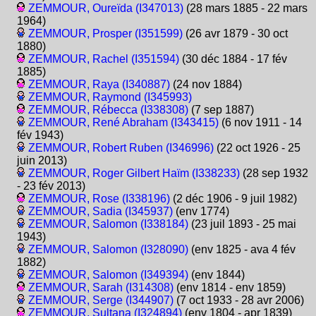
ZEMMOUR, Oureïda (I347013)
(28 mars 1885 - 22 mars
1964)
ZEMMOUR, Prosper (I351599)
(26 avr 1879 - 30 oct
1880)
ZEMMOUR, Rachel (I351594)
(30 déc 1884 - 17 fév
1885)
ZEMMOUR, Raya (I340887)
(24 nov 1884)
ZEMMOUR, Raymond (I345993)
ZEMMOUR, Rébecca (I338308)
(7 sep 1887)
ZEMMOUR, René Abraham (I343415)
(6 nov 1911 - 14
fév 1943)
ZEMMOUR, Robert Ruben (I346996)
(22 oct 1926 - 25
juin 2013)
ZEMMOUR, Roger Gilbert Haïm (I338233)
(28 sep 1932
- 23 fév 2013)
ZEMMOUR, Rose (I338196)
(2 déc 1906 - 9 juil 1982)
ZEMMOUR, Sadia (I345937)
(env 1774)
ZEMMOUR, Salomon (I338184)
(23 juil 1893 - 25 mai
1943)
ZEMMOUR, Salomon (I328090)
(env 1825 - ava 4 fév
1882)
ZEMMOUR, Salomon (I349394)
(env 1844)
ZEMMOUR, Sarah (I314308)
(env 1814 - env 1859)
ZEMMOUR, Serge (I344907)
(7 oct 1933 - 28 avr 2006)
ZEMMOUR, Sultana (I324894)
(env 1804 - apr 1839)