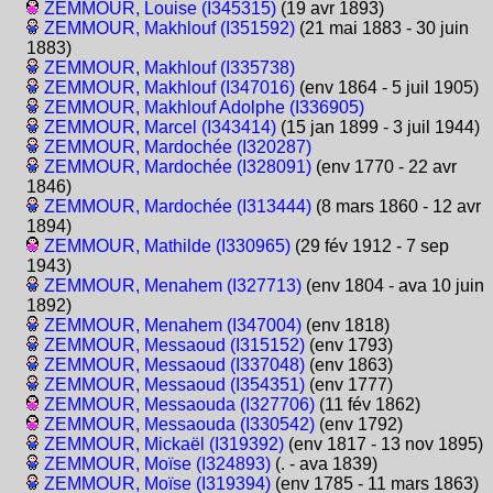
ZEMMOUR, Louise (I345315)
(19 avr 1893)
ZEMMOUR, Makhlouf (I351592)
(21 mai 1883 - 30 juin
1883)
ZEMMOUR, Makhlouf (I335738)
ZEMMOUR, Makhlouf (I347016)
(env 1864 - 5 juil 1905)
ZEMMOUR, Makhlouf Adolphe (I336905)
ZEMMOUR, Marcel (I343414)
(15 jan 1899 - 3 juil 1944)
ZEMMOUR, Mardochée (I320287)
ZEMMOUR, Mardochée (I328091)
(env 1770 - 22 avr
1846)
ZEMMOUR, Mardochée (I313444)
(8 mars 1860 - 12 avr
1894)
ZEMMOUR, Mathilde (I330965)
(29 fév 1912 - 7 sep
1943)
ZEMMOUR, Menahem (I327713)
(env 1804 - ava 10 juin
1892)
ZEMMOUR, Menahem (I347004)
(env 1818)
ZEMMOUR, Messaoud (I315152)
(env 1793)
ZEMMOUR, Messaoud (I337048)
(env 1863)
ZEMMOUR, Messaoud (I354351)
(env 1777)
ZEMMOUR, Messaouda (I327706)
(11 fév 1862)
ZEMMOUR, Messaouda (I330542)
(env 1792)
ZEMMOUR, Mickaël (I319392)
(env 1817 - 13 nov 1895)
ZEMMOUR, Moïse (I324893)
(. - ava 1839)
ZEMMOUR, Moïse (I319394)
(env 1785 - 11 mars 1863)