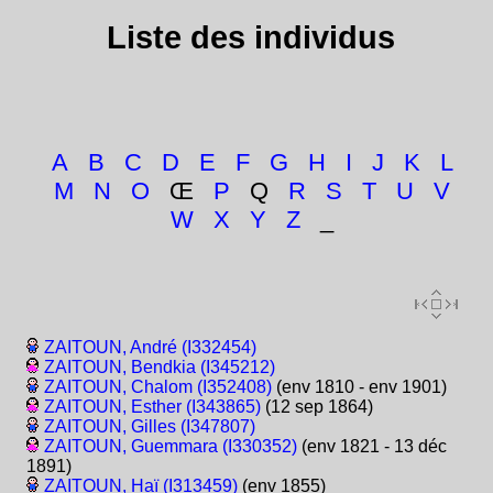
Liste des individus
A
B
C
D
E
F
G
H
I
J
K
L
M
N
O
Œ
P
Q
R
S
T
U
V
W
X
Y
Z
_
ZAITOUN, André (I332454)
ZAITOUN, Bendkia (I345212)
ZAITOUN, Chalom (I352408)
(env 1810 - env 1901)
ZAITOUN, Esther (I343865)
(12 sep 1864)
ZAITOUN, Gilles (I347807)
ZAITOUN, Guemmara (I330352)
(env 1821 - 13 déc
1891)
ZAITOUN, Haï (I313459)
(env 1855)