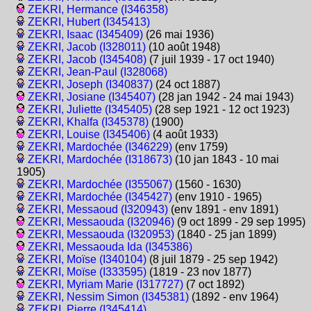
ZEKRI, Hermance (I346358)
ZEKRI, Hubert (I345413)
ZEKRI, Isaac (I345409)
(26 mai 1936)
ZEKRI, Jacob (I328011)
(10 août 1948)
ZEKRI, Jacob (I345408)
(7 juil 1939 - 17 oct 1940)
ZEKRI, Jean-Paul (I328068)
ZEKRI, Joseph (I340837)
(24 oct 1887)
ZEKRI, Josiane (I345407)
(28 jan 1942 - 24 mai 1943)
ZEKRI, Juliette (I345405)
(28 sep 1921 - 12 oct 1923)
ZEKRI, Khalfa (I345378)
(1900)
ZEKRI, Louise (I345406)
(4 août 1933)
ZEKRI, Mardochée (I346229)
(env 1759)
ZEKRI, Mardochée (I318673)
(10 jan 1843 - 10 mai
1905)
ZEKRI, Mardochée (I355067)
(1560 - 1630)
ZEKRI, Mardochée (I345427)
(env 1910 - 1965)
ZEKRI, Messaoud (I320943)
(env 1891 - env 1891)
ZEKRI, Messaouda (I320946)
(9 oct 1899 - 29 sep 1995)
ZEKRI, Messaouda (I320953)
(1840 - 25 jan 1899)
ZEKRI, Messaouda Ida (I345386)
ZEKRI, Moïse (I340104)
(8 juil 1879 - 25 sep 1942)
ZEKRI, Moïse (I333595)
(1819 - 23 nov 1877)
ZEKRI, Myriam Marie (I317727)
(7 oct 1892)
ZEKRI, Nessim Simon (I345381)
(1892 - env 1964)
ZEKRI, Pierre (I345414)