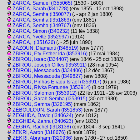
ZARCA, Samuel (I355065)
(1530 - 1600)
ZARCA, Sarah (I341728)
(env 1855 - 13 oct 1898)
ZARCA, Semha (I350077)
(. - apr 2 jan 1880)
ZARCA, Semha (I351863)
(env 1881)
ZARCA, Semha (I349767)
(env 1836)
ZARCA, Simon (I340232)
(11 fév 1838)
ZARCA, Yvette (I352997)
(1914)
ZARCA, (I351626)
(. - 25 juin 1890)
ZAZOUN, Diamanti (I348519)
(env 1777)
ZBIROU, Éty Esther Ida (I353916)
(17 mai 1984)
ZBIROU, Isaac (I334407)
(env 1846 - 25 oct 1883)
ZBIROU, Joseph Gilles (I353911)
(28 mai 1954)
ZBIROU, Messaouda (I334406)
(12 déc 1867)
ZBIROU, Messaouda (I349627)
(env 1808)
ZBIROU, Pinhas Éliaou Israël (I353917)
(6 juin 1986)
ZBIROU, Rivka Fortunée (I353914)
(8 oct 1979)
ZBIROU, Salomon (I353912)
(22 fév 1911 - 28 avr 2003)
ZBIROU, Sarah Semha (I353915)
(30 oct 1980)
ZBIROU, Semha (I326195)
(mars 1862)
ZÉBOULOUN, Sarah (I351853)
(env 1877)
ZEGHIDA, David (I340624)
(env 1812)
ZEGHIDA, Zahra (I340623)
(env 1833)
ZEGRA, Rachel (I318138)
(env 1804 - 3 sep 1841)
ZEKRI, Aaron (I318676)
(6 août 1879)
ZEKRI, Abraham (I320936)
(env 1780 - 27 oct 1850)