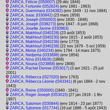
ZARCA, Félicie (I350007)
(29 déc 1844)
ZARCA, Fortunée (I352624)
(env 1881 - 1963)
ZARCA, Guemmara (I334382)
(env 1849 - 11 nov 1884)
ZARCA, Isaac (I330842)
(23 mars 1859)
ZARCA, Joseph (I350003)
(env 1830 - 1848)
ZARCA, Joseph (I338273)
(env 1847 - 6 juin 1868)
ZARCA, Josette Janine (I330963)
ZARCA, Makhlouf (I340228)
(23 août 1853)
ZARCA, Makhlouf (I340230)
(env 1815 - 2 août 1853)
ZARCA, Makhlouf (I340236)
(env 1773)
ZARCA, Makhlouf (I340238)
(22 nov 1879 - 5 oct 1959)
ZARCA, Moïse (I340234)
(env 1794 - 14 mars 1875)
ZARCA, Nedjema (I333898)
(env 1854)
ZARCA, Nina (I314828)
(1868)
ZARCA, Nouna (I323868)
(env 1806)
ZARCA, Rachel Denise (I353017)
(3 avr 1921 - 25 juil
2001)
ZARCA, Rébecca (I327020)
(env 1763)
ZARCA, Rébecca Léonie (I343341)
(6 jan 1884 - 2 nov
1943)
ZARCA, Reine (I350000)
(1840 - 1841)
ZARCA, Roger Joseph (I353015)
(27 jan 1918 - 1 fév
1997)
ZARCA, Salomon (I330844)
(env 1814 - 23 jan 1877)
ZARCA, Salomon (I317744)
(16 juil 1886 - 5 août 1943)