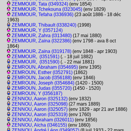
ZEMMOUR, Tata (I349324)
(env 1854)
ZEMMOUR, Tchekouna (I323045)
(env 1829)
ZEMMOUR, Tefaha (I336936)
(23 août 1886 - 18 déc
1963)
ZEMMOUR, Thibault (I338240)
(1998)
ZEMMOUR, Y (I357124)
ZEMMOUR, Zahra (I313480)
(17 mai 1880)
ZEMMOUR, Zaïna (I322386)
(env 1798 - ava 8 oct
1864)
ZEMMOUR, Zaïna (I319178)
(env 1848 - apr 1903)
ZEMMOUR, (I351591)
(. - 18 juil 1882)
ZEMMOUR, (I351590)
(. - 22 mai 1881)
ZEMROUN, Abraham (I354695)
(env 1395)
ZEMROUN, Esther (I352791)
(1862)
ZEMROUN, Jacob (I356188)
(env 1846)
ZEMROUN, Joseph (I354684)
(1420 - 1500)
ZEMROUN, Judas (I355720)
(1450 - 1520)
ZEMROUN, Y (I356187)
ZENNOU, Aaron (I325132)
(env 1832)
ZENNOU, Aaron (I325098)
(27 mars 1889)
ZENNOU, Aaron (I325057)
(env 1829 - apr 21 avr 1886)
ZENNOU, Aaron (I325319)
(env 1760)
ZENNOU, Abraham (I326011)
(env 1856)
ZENNOU, Aïcha (I346155)
(env 1860)
ZENNOU, André Léon (I349057)
(8 juil 1933 - 22 mars