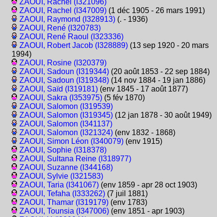
ZAOUI, Rachel (I321096)
ZAOUI, Rachel (I347009)
(1 déc 1905 - 26 mars 1991)
ZAOUI, Raymond (I328913)
(. - 1936)
ZAOUI, René (I320783)
ZAOUI, René Raoul (I323336)
ZAOUI, Robert Jacob (I328889)
(13 sep 1920 - 20 mars
1994)
ZAOUI, Rosine (I320379)
ZAOUI, Sadoun (I319344)
(20 août 1853 - 22 sep 1884)
ZAOUI, Sadoun (I319348)
(14 nov 1884 - 19 jan 1886)
ZAOUI, Saïd (I319181)
(env 1845 - 17 août 1877)
ZAOUI, Sakra (I353975)
(5 fév 1870)
ZAOUI, Salomon (I319539)
ZAOUI, Salomon (I319345)
(12 jan 1878 - 30 août 1949)
ZAOUI, Salomon (I341137)
ZAOUI, Salomon (I321324)
(env 1832 - 1868)
ZAOUI, Simon Léon (I340079)
(env 1915)
ZAOUI, Sophie (I318378)
ZAOUI, Sultana Reine (I318977)
ZAOUI, Suzanne (I344168)
ZAOUI, Sylvie (I321583)
ZAOUI, Taria (I341067)
(env 1859 - apr 28 oct 1903)
ZAOUI, Tefaha (I333262)
(7 juil 1881)
ZAOUI, Thamar (I319179)
(env 1783)
ZAOUI, Tounsia (I347006)
(env 1851 - apr 1903)