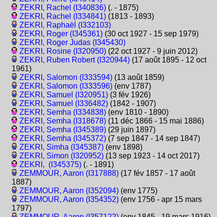
ZEKRI, Rachel (I340836)
(. - 1875)
ZEKRI, Rachel (I334841)
(1813 - 1893)
ZEKRI, Raphaël (I332103)
ZEKRI, Roger (I345361)
(30 oct 1927 - 15 sep 1979)
ZEKRI, Roger Judas (I345430)
ZEKRI, Rosine (I320950)
(22 oct 1927 - 9 juin 2012)
ZEKRI, Ruben Robert (I320944)
(17 août 1895 - 12 oct
1961)
ZEKRI, Salomon (I333594)
(13 août 1859)
ZEKRI, Salomon (I333596)
(env 1787)
ZEKRI, Samuel (I320951)
(3 fév 1926)
ZEKRI, Samuel (I336482)
(1842 - 1907)
ZEKRI, Semha (I334838)
(env 1810 - 1890)
ZEKRI, Semha (I318678)
(11 déc 1866 - 15 mai 1886)
ZEKRI, Semha (I345389)
(29 juin 1897)
ZEKRI, Semha (I345372)
(7 sep 1847 - 14 sep 1847)
ZEKRI, Simha (I345387)
(env 1898)
ZEKRI, Simon (I320952)
(13 sep 1923 - 14 oct 2017)
ZEKRI, (I345375)
(. - 1891)
ZEMMOUR, Aaron (I317888)
(17 fév 1857 - 17 août
1887)
ZEMMOUR, Aaron (I352094)
(env 1775)
ZEMMOUR, Aaron (I354352)
(env 1756 - apr 15 mars
1797)
ZEMMOUR, Aaron (I357122)
(env 1845 - 19 mars 1916)