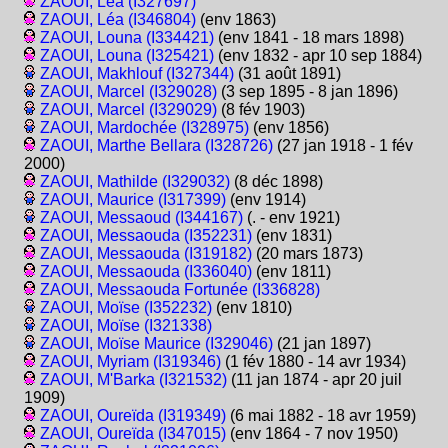
ZAOUI, Léa (I327697)
ZAOUI, Léa (I346804)
(env 1863)
ZAOUI, Louna (I334421)
(env 1841 - 18 mars 1898)
ZAOUI, Louna (I325421)
(env 1832 - apr 10 sep 1884)
ZAOUI, Makhlouf (I327344)
(31 août 1891)
ZAOUI, Marcel (I329028)
(3 sep 1895 - 8 jan 1896)
ZAOUI, Marcel (I329029)
(8 fév 1903)
ZAOUI, Mardochée (I328975)
(env 1856)
ZAOUI, Marthe Bellara (I328726)
(27 jan 1918 - 1 fév
2000)
ZAOUI, Mathilde (I329032)
(8 déc 1898)
ZAOUI, Maurice (I317399)
(env 1914)
ZAOUI, Messaoud (I344167)
(. - env 1921)
ZAOUI, Messaouda (I352231)
(env 1831)
ZAOUI, Messaouda (I319182)
(20 mars 1873)
ZAOUI, Messaouda (I336040)
(env 1811)
ZAOUI, Messaouda Fortunée (I336828)
ZAOUI, Moïse (I352232)
(env 1810)
ZAOUI, Moïse (I321338)
ZAOUI, Moïse Maurice (I329046)
(21 jan 1897)
ZAOUI, Myriam (I319346)
(1 fév 1880 - 14 avr 1934)
ZAOUI, M'Barka (I321532)
(11 jan 1874 - apr 20 juil
1909)
ZAOUI, Oureïda (I319349)
(6 mai 1882 - 18 avr 1959)
ZAOUI, Oureïda (I347015)
(env 1864 - 7 nov 1950)