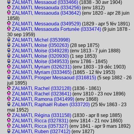
ZALMATI, Messaoud (I333466)
(1838 - 30 avr 1904)
ZALMATI, Messaouda (I334256)
(env 1812)
ZALMATI, Messaouda (I343642)
(env 1820 - apr 28 juin
1858)
ZALMATI, Messaouda (I349529)
(1829 - apr 5 fév 1891)
ZALMATI, Messaouda Fortunée (I333474)
(9 juin 1878 -
30 sep 1959)
ZALMATI, Michel (I353998)
ZALMATI, Moïse (I350263)
(28 sep 1875)
ZALMATI, Moïse (I349228)
(env 1813 - 7 juin 1888)
ZALMATI, Moïse (I320930)
(1 sep 1853)
ZALMATI, Moïse (I349533)
(env 1786 - 1845)
ZALMATI, Myriam (I326231)
(env 1803 - 19 déc 1903)
ZALMATI, Myriam (I333465)
(1865 - 12 fév 1953)
ZALMATI, Prosper Messaoud (I316815)
(5 sep 1882 - 26
juil 1895)
ZALMATI, Rachel (I332128)
(1836 - 1861)
ZALMATI, Rachel (I323641)
(env 1810 - 23 nov 1896)
ZALMATI, Ramona (I341499)
(env 1868)
ZALMATI, Raphaël Ruben (I333720)
(25 fév 1863 - 23
mai 1952)
ZALMATI, Régina (I331158)
(1830 - apr 8 sep 1885)
ZALMATI, Ricca (I327831)
(env 1814 - 21 nov 1860)
ZALMATI, Ricca (I357327)
(env 1841 - apr 9 mars 1892)
ZALMATI, Ruben (I327412)
(env 1827)