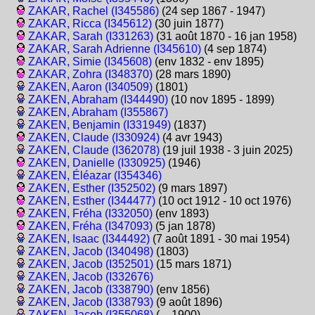
ZAKAR, Rachel (I345586)
(24 sep 1867 - 1947)
ZAKAR, Ricca (I345612)
(30 juin 1877)
ZAKAR, Sarah (I331263)
(31 août 1870 - 16 jan 1958)
ZAKAR, Sarah Adrienne (I345610)
(4 sep 1874)
ZAKAR, Simie (I345608)
(env 1832 - env 1895)
ZAKAR, Zohra (I348370)
(28 mars 1890)
ZAKEN, Aaron (I340509)
(1801)
ZAKEN, Abraham (I344490)
(10 nov 1895 - 1899)
ZAKEN, Abraham (I355867)
ZAKEN, Benjamin (I331949)
(1837)
ZAKEN, Claude (I330924)
(4 avr 1943)
ZAKEN, Claude (I362078)
(19 juil 1938 - 3 juin 2025)
ZAKEN, Danielle (I330925)
(1946)
ZAKEN, Éléazar (I354346)
ZAKEN, Esther (I352502)
(9 mars 1897)
ZAKEN, Esther (I344477)
(10 oct 1912 - 10 oct 1976)
ZAKEN, Fréha (I332050)
(env 1893)
ZAKEN, Fréha (I347093)
(5 jan 1878)
ZAKEN, Isaac (I344492)
(7 août 1891 - 30 mai 1954)
ZAKEN, Jacob (I340498)
(1803)
ZAKEN, Jacob (I352501)
(15 mars 1871)
ZAKEN, Jacob (I332676)
ZAKEN, Jacob (I338790)
(env 1856)
ZAKEN, Jacob (I338793)
(9 août 1896)
ZAKEN, Jacob (I355068)
(. - 1900)