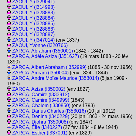
ZAOUI, Y (I329041)
ZAOUI, Y (I314993)
ZAOUI, Y (I328888)
ZAOUI, Y (I328884)
ZAOUI, Y (I328885)
ZAOUI, Y (I328886)
ZAOUI, Y (I328887)
ZAOUI, Y (I347014)
(env 1837)
ZAOUI, Yvonne (I320766)
ZARCA, Abraham (I350001)
(1842 - 1842)
ZARCA, Adèle Aziza (I351627)
(19 mars 1888 - 20 fév
1890)
ZARCA, Albert Abraham (I352999)
(1885 - 30 nov 1956)
ZARCA, Amram (I350004)
(env 1824 - 1844)
ZARCA, André Moïse Maurice (I353014)
(5 jan 1909 -
1980)
ZARCA, Aziza (I350002)
(env 1827)
ZARCA, Camire (I333912)
ZARCA, Camire (I349999)
(1843)
ZARCA, Chalom (I330850)
(env 1793)
ZARCA, Darius Charles (I353016)
(10 juil 1912)
ZARCA, Denina (I340229)
(20 jan 1863 - 24 mars 1956)
ZARCA, Djohra (I350008)
(env 1847)
ZARCA, Élie (I340227)
(27 fév 1884 - 8 fév 1944)
ZARCA, Esther (I337091)
(env 1829)