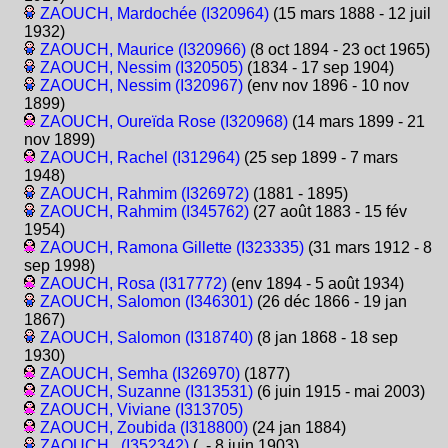
ZAOUCH, Mardochée (I320964)
(15 mars 1888 - 12 juil
1932)
ZAOUCH, Maurice (I320966)
(8 oct 1894 - 23 oct 1965)
ZAOUCH, Nessim (I320505)
(1834 - 17 sep 1904)
ZAOUCH, Nessim (I320967)
(env nov 1896 - 10 nov
1899)
ZAOUCH, Oureïda Rose (I320968)
(14 mars 1899 - 21
nov 1899)
ZAOUCH, Rachel (I312964)
(25 sep 1899 - 7 mars
1948)
ZAOUCH, Rahmim (I326972)
(1881 - 1895)
ZAOUCH, Rahmim (I345762)
(27 août 1883 - 15 fév
1954)
ZAOUCH, Ramona Gillette (I323335)
(31 mars 1912 - 8
sep 1998)
ZAOUCH, Rosa (I317772)
(env 1894 - 5 août 1934)
ZAOUCH, Salomon (I346301)
(26 déc 1866 - 19 jan
1867)
ZAOUCH, Salomon (I318740)
(8 jan 1868 - 18 sep
1930)
ZAOUCH, Semha (I326970)
(1877)
ZAOUCH, Suzanne (I313531)
(6 juin 1915 - mai 2003)
ZAOUCH, Viviane (I313705)
ZAOUCH, Zoubida (I318800)
(24 jan 1884)
ZAOUCH, (I352342)
(. - 8 juin 1903)