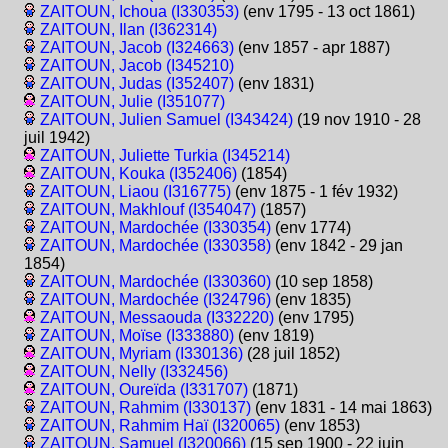
ZAITOUN, Ichoua (I330353)
(env 1795 - 13 oct 1861)
ZAITOUN, Ilan (I362314)
ZAITOUN, Jacob (I324663)
(env 1857 - apr 1887)
ZAITOUN, Jacob (I345210)
ZAITOUN, Judas (I352407)
(env 1831)
ZAITOUN, Julie (I351077)
ZAITOUN, Julien Samuel (I343424)
(19 nov 1910 - 28
juil 1942)
ZAITOUN, Juliette Turkia (I345214)
ZAITOUN, Kouka (I352406)
(1854)
ZAITOUN, Liaou (I316775)
(env 1875 - 1 fév 1932)
ZAITOUN, Makhlouf (I354047)
(1857)
ZAITOUN, Mardochée (I330354)
(env 1774)
ZAITOUN, Mardochée (I330358)
(env 1842 - 29 jan
1854)
ZAITOUN, Mardochée (I330360)
(10 sep 1858)
ZAITOUN, Mardochée (I324796)
(env 1835)
ZAITOUN, Messaouda (I332220)
(env 1795)
ZAITOUN, Moïse (I333880)
(env 1819)
ZAITOUN, Myriam (I330136)
(28 juil 1852)
ZAITOUN, Nelly (I332456)
ZAITOUN, Oureïda (I331707)
(1871)
ZAITOUN, Rahmim (I330137)
(env 1831 - 14 mai 1863)
ZAITOUN, Rahmim Haï (I320065)
(env 1853)
ZAITOUN, Samuel (I320066)
(15 sep 1900 - 22 juin