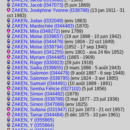
ZAKEN, Jacob (I347073)
(5 juin 1869)
ZAKEN, Joséphine Yvonne (I338788)
(13 jan 1911 - 31
oct 1983)
ZAKEN, Judas (I332049)
(env 1863)
ZAKEN, Mardochée (I344483)
(1870)
ZAKEN, Mira (I349272)
(env 1789)
ZAKEN, Moïse (I339657)
(19 avr 1898 - 10 juin 1942)
ZAKEN, Moïse (I344479)
(env 1804 - 22 oct 1849)
ZAKEN, Moïse (I338794)
(1852 - 17 sep 1940)
ZAKEN, Mouni (I341255)
(env 1801 - ava 24 fév 1852)
ZAKEN, Myriam (I344485)
(1865 - 1909)
ZAKEN, Roger (I330923)
(29 juin 1918)
ZAKEN, Sadia (I339655)
(3 mars 1886 - 5 août 1943)
ZAKEN, Salomon (I344478)
(9 août 1887 - 6 sep 1948)
ZAKEN, Salomon (I338795)
(env 1824 - 3 avr 1885)
ZAKEN, Samuel (I344491)
(10 août 1889 - 1891)
ZAKEN, Semha Félicie (I327102)
(5 juil 1856)
ZAKEN, Simon (I344482)
(1879)
ZAKEN, Simon (I338789)
(3 mai 1877 - 23 juil 1936)
ZAKEN, Simon (I347069)
(env 1825)
ZAKEN, Sultana (I331947)
(12 juin 1873 - 21 oct 1957)
ZAKEN, Tamar (I344484)
(5 déc 1875 - 10 juin 1961)
ZAKEN, Y (I355865)
ZAKEN, Y (I355864)