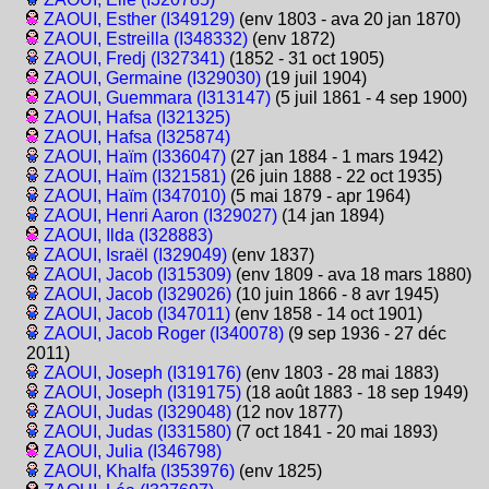
ZAOUI, Esther (I349129)
(env 1803 - ava 20 jan 1870)
ZAOUI, Estreilla (I348332)
(env 1872)
ZAOUI, Fredj (I327341)
(1852 - 31 oct 1905)
ZAOUI, Germaine (I329030)
(19 juil 1904)
ZAOUI, Guemmara (I313147)
(5 juil 1861 - 4 sep 1900)
ZAOUI, Hafsa (I321325)
ZAOUI, Hafsa (I325874)
ZAOUI, Haïm (I336047)
(27 jan 1884 - 1 mars 1942)
ZAOUI, Haïm (I321581)
(26 juin 1888 - 22 oct 1935)
ZAOUI, Haïm (I347010)
(5 mai 1879 - apr 1964)
ZAOUI, Henri Aaron (I329027)
(14 jan 1894)
ZAOUI, Ilda (I328883)
ZAOUI, Israël (I329049)
(env 1837)
ZAOUI, Jacob (I315309)
(env 1809 - ava 18 mars 1880)
ZAOUI, Jacob (I329026)
(10 juin 1866 - 8 avr 1945)
ZAOUI, Jacob (I347011)
(env 1858 - 14 oct 1901)
ZAOUI, Jacob Roger (I340078)
(9 sep 1936 - 27 déc
2011)
ZAOUI, Joseph (I319176)
(env 1803 - 28 mai 1883)
ZAOUI, Joseph (I319175)
(18 août 1883 - 18 sep 1949)
ZAOUI, Judas (I329048)
(12 nov 1877)
ZAOUI, Judas (I331580)
(7 oct 1841 - 20 mai 1893)
ZAOUI, Julia (I346798)
ZAOUI, Khalfa (I353976)
(env 1825)