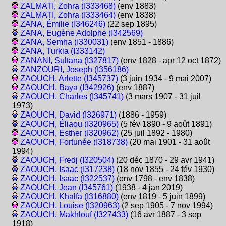
ZALMATI, Zohra (I333468)
(env 1883)
ZALMATI, Zohra (I333464)
(env 1838)
ZANA, Émilie (I346246)
(22 sep 1895)
ZANA, Eugène Adolphe (I342569)
ZANA, Semha (I330031)
(env 1851 - 1886)
ZANA, Turkia (I333142)
ZANANI, Sultana (I327817)
(env 1828 - apr 12 oct 1872)
ZANZOURI, Joseph (I356186)
ZAOUCH, Arlette (I345737)
(3 juin 1934 - 9 mai 2007)
ZAOUCH, Baya (I342926)
(env 1887)
ZAOUCH, Charles (I345741)
(3 mars 1907 - 31 juil
1973)
ZAOUCH, David (I326971)
(1886 - 1959)
ZAOUCH, Éliaou (I320965)
(5 fév 1890 - 9 août 1891)
ZAOUCH, Esther (I320962)
(25 juil 1892 - 1980)
ZAOUCH, Fortunée (I318738)
(20 mai 1901 - 31 août
1994)
ZAOUCH, Fredj (I320504)
(20 déc 1870 - 29 avr 1941)
ZAOUCH, Isaac (I317238)
(18 nov 1855 - 24 fév 1930)
ZAOUCH, Isaac (I322537)
(env 1798 - env 1838)
ZAOUCH, Jean (I345761)
(1938 - 4 jan 2019)
ZAOUCH, Khalfa (I316880)
(env 1819 - 5 juin 1899)
ZAOUCH, Louise (I320963)
(2 sep 1905 - 7 nov 1994)
ZAOUCH, Makhlouf (I327433)
(16 avr 1887 - 3 sep
1918)