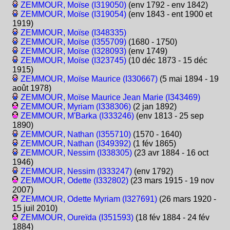
ZEMMOUR, Moïse (I319050)
(env 1792 - env 1842)
ZEMMOUR, Moïse (I319054)
(env 1843 - ent 1900 et
1919)
ZEMMOUR, Moïse (I348335)
ZEMMOUR, Moïse (I355709)
(1680 - 1750)
ZEMMOUR, Moïse (I328093)
(env 1749)
ZEMMOUR, Moïse (I323745)
(10 déc 1873 - 15 déc
1915)
ZEMMOUR, Moïse Maurice (I330667)
(5 mai 1894 - 19
août 1978)
ZEMMOUR, Moïse Maurice Jean Marie (I343469)
ZEMMOUR, Myriam (I338306)
(2 jan 1892)
ZEMMOUR, M'Barka (I333246)
(env 1813 - 25 sep
1890)
ZEMMOUR, Nathan (I355710)
(1570 - 1640)
ZEMMOUR, Nathan (I349392)
(1 fév 1865)
ZEMMOUR, Nessim (I338305)
(23 avr 1884 - 16 oct
1946)
ZEMMOUR, Nessim (I333247)
(env 1792)
ZEMMOUR, Odette (I332802)
(23 mars 1915 - 19 nov
2007)
ZEMMOUR, Odette Myriam (I327691)
(26 mars 1920 -
15 juil 2010)
ZEMMOUR, Oureïda (I351593)
(18 fév 1884 - 24 fév
1884)