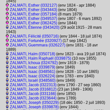
1845)
ZALMATI, Esther (I332127)
(env 1824 - apr 1884)
ZALMATI, Esther (I343443)
(env 1804)
ZALMATI, Esther (I357184)
(8 mars 1879)
ZALMATI, Esther (I349537)
(env 1807 - 6 mars 1892)
ZALMATI, Esther (I362425)
(env 1844)
ZALMATI, Étienne (I343420)
(29 août 1915 - 28 mars
1943)
ZALMATI, Félicité (I350716)
(env 1844 - 18 juil 1874)
ZALMATI, Fortunée (I320927)
(17 sep 1842)
ZALMATI, Guemmara (I326227)
(env 1831 - 18 avr
1889)
ZALMATI, Haïm (I350718)
(env 1823 - ava 19 juil 1874)
ZALMATI, Haïm Raphaël (I339875)
(10 nov 1855)
ZALMATI, Ichoua (I324792)
(env 1819 - 1879)
ZALMATI, Isaac (I339879)
(env 1849)
ZALMATI, Isaac (I348561)
(env 1828 - 10 avr 1865)
ZALMATI, Isaac (I326224)
(env 1783 - env 1840)
ZALMATI, Israël (I348560)
(env 1849)
ZALMATI, Jacob (I322313)
(env 1790 - 27 sep 1860)
ZALMATI, Jacob (I316812)
(23 jan 1849 - 1906)
ZALMATI, Jacob (I331166)
(env 1850)
ZALMATI, Jacob (I323644)
(env 1789)
ZALMATI, Joseph (I350229)
(18 déc 1850 - 2 juil 1893)
ZALMATI, Joseph (I339878)
(env 1844)