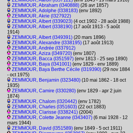
ZEMMOUR, Abraham (I340888)
(26 avr 1857)
ZEMMOUR, Adolphe (I338183)
(env 1892)
ZEMMOUR, Akrie (I327922)
ZEMMOUR, Albert (I339023)
(4 oct 1902 - 28 août 1988)
ZEMMOUR, Albert (I338190)
(17 août 1913 - 5 août
1914)
ZEMMOUR, Albert (I349391)
(20 mars 1896)
ZEMMOUR, Alexandre (I338195)
(17 août 1913)
ZEMMOUR, Andrée (I337912)
ZEMMOUR, Aziza (I349720)
(env 1807)
ZEMMOUR, Bacca (I351597)
(env 1813 - 25 sep 1890)
ZEMMOUR, Baya (I341001)
(env 1829 - env 1889)
ZEMMOUR, Baya Berthe Cécile (I319390)
(29 nov 1884
- oct 1975)
ZEMMOUR, Benjamin (I323480)
(10 mai 1862 - 18 oct
1935)
ZEMMOUR, Camire (I330280)
(env 1829 - apr 2 juin
1874)
ZEMMOUR, Chalom (I320442)
(env 1782)
ZEMMOUR, Charles (I351603)
(22 oct 1883)
ZEMMOUR, Clarisse (I338241)
(2004)
ZEMMOUR, Colette Jeanne (I343407)
(6 mai 1928 - 12
mars 1944)
ZEMMOUR, David (I351589)
(env 1849 - 5 oct 1911)