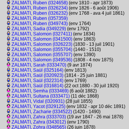
ZALMATI, Ruben (I324658)
(env 1810 - apr 1873)
ZALMATI, Ruben (I326234)
(env 1826 - 6 août 1906)
ZALMATI, Ruben (I326232)
(env 1768 - ava 4 juil 1861)
ZALMATI, Ruben (I357359)
ZALMATI, Ruben (I349743)
(env 1764)
ZALMATI, Sadia (I349229)
(env 1792)
ZALMATI, Salomon (I327411)
(env 1834)
ZALMATI, Salomon (I341500)
(env 1863)
ZALMATI, Salomon (I326223)
(1830 - 13 juil 1901)
ZALMATI, Salomon (I355704)
(1440 - 1510)
ZALMATI, Salomon (I355707)
(env 1390)
ZALMATI, Salomon (I349536)
(1808 - 4 nov 1875)
ZALMATI, Sarah (I333470)
(9 avr 1874)
ZALMATI, Saül (I325164)
(env 1813)
ZALMATI, Saül (I320923)
(1814 - 25 juin 1881)
ZALMATI, Saül (I322314)
(env 1769)
ZALMATI, Saül (I316814)
(22 oct 1880 - 30 juil 1920)
ZALMATI, Semha (I333469)
(6 août 1882)
ZALMATI, Sultana (I333471)
(11 déc 1868)
ZALMATI, Vidal (I320931)
(28 juil 1855)
ZALMATI, Yacot (I329125)
(env 1832 - apr 10 déc 1891)
ZALMATI, Zacharie (I334522)
(1420 - 1490)
ZALMATI, Zahra (I333703)
(19 avr 1847 - 26 mai 1878)
ZALMATI, Zahra (I343012)
(env 1790)
ZALMATI, Zohra (I348565)
(26 juin 1878)