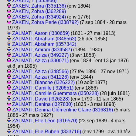
ZAKEN, Y (I355866)
ZAKEN, Zahra (I335136)
(env 1804)
ZAKEN, Zohra (I362289)
ZAKEN, Zohra (I334924)
(env 1776)
ZAKEN, Zohra Perle (I338792)
(7 sep 1884 - 28 mars
1973)
ZALMATI, Aaron (I330659)
(1831 - 27 mai 1913)
ZALMATI, Abraham (I348563)
(26 déc 1858)
ZALMATI, Abraham (I357342)
ZALMATI, Amram (I334587)
(1894 - 1930)
ZALMATI, Aziza (I349227)
(3 avr 1853)
ZALMATI, Aziza (I330071)
(env 1824 - ent 13 jan 1876
et 8 jan 1895)
ZALMATI, Aziza (I348566)
(27 fév 1896 - 27 nov 1971)
ZALMATI, Aziza (I341226)
(env 1844)
ZALMATI, Blanche (I326222)
(10 août 1877)
ZALMATI, Camille (I320651)
(env 1886)
ZALMATI, Camille Guemmara (I350228)
(28 juin 1881)
ZALMATI, David (I326228)
(env 1790 - 11 jan 1865)
ZALMATI, Denina (I327830)
(1835 - 3 mai 1898)
ZALMATI, Denina Clémentine Claire (I316816)
(5 mars
1886 - 27 mars 1927)
ZALMATI, Élie Léon (I316570)
(23 sep 1889 - 4 mars
1954)
ZALMATI, Élie Ruben (I333716)
(env 1799 - ava 13 fév