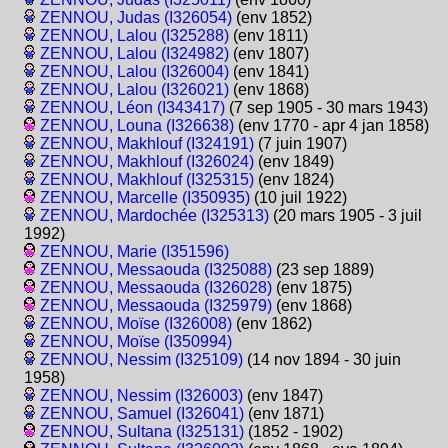
ZENNOU, Judas (I326054)
(env 1852)
ZENNOU, Lalou (I325288)
(env 1811)
ZENNOU, Lalou (I324982)
(env 1807)
ZENNOU, Lalou (I326004)
(env 1841)
ZENNOU, Lalou (I326021)
(env 1868)
ZENNOU, Léon (I343417)
(7 sep 1905 - 30 mars 1943)
ZENNOU, Louna (I326638)
(env 1770 - apr 4 jan 1858)
ZENNOU, Makhlouf (I324191)
(7 juin 1907)
ZENNOU, Makhlouf (I326024)
(env 1849)
ZENNOU, Makhlouf (I325315)
(env 1824)
ZENNOU, Marcelle (I350935)
(10 juil 1922)
ZENNOU, Mardochée (I325313)
(20 mars 1905 - 3 juil
1992)
ZENNOU, Marie (I351596)
ZENNOU, Messaouda (I325088)
(23 sep 1889)
ZENNOU, Messaouda (I326028)
(env 1875)
ZENNOU, Messaouda (I325979)
(env 1868)
ZENNOU, Moïse (I326008)
(env 1862)
ZENNOU, Moïse (I350994)
ZENNOU, Nessim (I325109)
(14 nov 1894 - 30 juin
1958)
ZENNOU, Nessim (I326003)
(env 1847)
ZENNOU, Samuel (I326041)
(env 1871)
ZENNOU, Sultana (I325131)
(1852 - 1902)