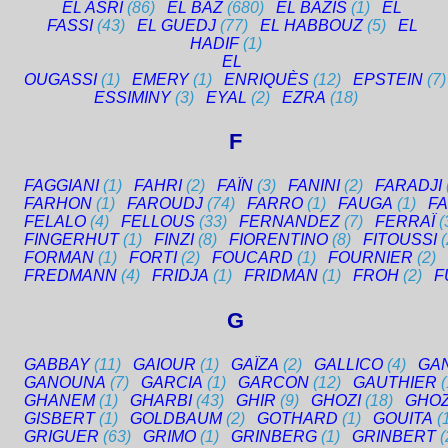
EL ASRI
(86)
EL BAZ
(680)
EL BAZIS
(1)
EL
FASSI
(43)
EL GUEDJ
(77)
EL HABBOUZ
(5)
EL
HADIF
(1)
EL
OUGASSI
(1)
EMERY
(1)
ENRIQUÈS
(12)
EPSTEIN
(7)
ESSIMINY
(3)
EYAL
(2)
EZRA
(18)
F
FAGGIANI
(1)
FAHRI
(2)
FAÏN
(3)
FANINI
(2)
FARADJI
FARHON
(1)
FAROUDJ
(74)
FARRO
(1)
FAUGA
(1)
F
FELALO
(4)
FELLOUS
(33)
FERNANDEZ
(7)
FERRAÏ
(
FINGERHUT
(1)
FINZI
(8)
FIORENTINO
(8)
FITOUSSI
FORMAN
(1)
FORTI
(2)
FOUCARD
(1)
FOURNIER
(2)
FREDMANN
(4)
FRIDJA
(1)
FRIDMAN
(1)
FROH
(2)
F
G
GABBAY
(11)
GAIOUR
(1)
GAÏZA
(2)
GALLICO
(4)
GA
GANOUNA
(7)
GARCIA
(1)
GARCON
(12)
GAUTHIER
(
GHANEM
(1)
GHARBI
(43)
GHIR
(9)
GHOZI
(18)
GHO
GISBERT
(1)
GOLDBAUM
(2)
GOTHARD
(1)
GOUITA
(
GRIGUER
(63)
GRIMO
(1)
GRINBERG
(1)
GRINBERT
(