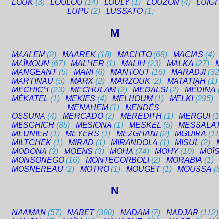
LOUK
(3)
LOULOU
(14)
LOULY
(1)
LOUZON
(4)
LUIGI
LUPU
(2)
LUSSATO
(1)
M
MAALEM
(2)
MAAREK
(18)
MACHTO
(68)
MACIAS
(4)
MAÏMOUN
(67)
MALHER
(1)
MALIH
(23)
MALKA
(27)
MANGEANT
(5)
MANI
(6)
MANTOUT
(16)
MARADJI
(32
MARTINAU
(5)
MARX
(2)
MARZOUK
(2)
MATATIAH
(1)
MECHICH
(23)
MECHULAM
(2)
MEDALSI
(2)
MÉDINA
MÉKATEL
(1)
MEKIES
(4)
MELHOUM
(1)
MELKI
(295)
MENAHEM
(1)
MENDÈS
OSSUNA
(4)
MERCADO
(2)
MEREDITH
(1)
MERGUI
(1
MESGHICH
(85)
MESIONA
(1)
MESKEL
(5)
MESSALAT
MEUNIER
(1)
MEYERS
(1)
MEZGHANI
(2)
MGUIRA
(11
MILTCHEK
(1)
MIRAD
(1)
MIRANDOLA
(1)
MISUL
(2)
MODONA
(3)
MOENS
(3)
MOHA
(74)
MOHY
(10)
MOÏ
MONSONEGO
(16)
MONTECORBOLI
(2)
MORABIA
(1)
MOSNEREAU
(2)
MOTRO
(1)
MOUGET
(1)
MOUSSA
(
N
NAAMAN
(57)
NABET
(390)
NADAM
(7)
NADJAR
(112)