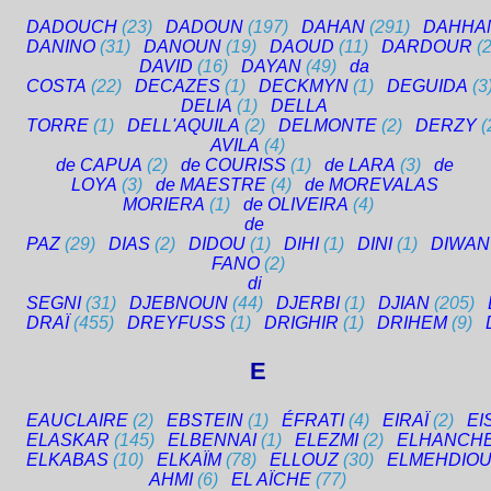
DADOUCH
(23)
DADOUN
(197)
DAHAN
(291)
DAHHA
DANINO
(31)
DANOUN
(19)
DAOUD
(11)
DARDOUR
(2
DAVID
(16)
DAYAN
(49)
da
COSTA
(22)
DECAZES
(1)
DECKMYN
(1)
DEGUIDA
(3
DELIA
(1)
DELLA
TORRE
(1)
DELL'AQUILA
(2)
DELMONTE
(2)
DERZY
(
AVILA
(4)
de CAPUA
(2)
de COURISS
(1)
de LARA
(3)
de
LOYA
(3)
de MAESTRE
(4)
de MOREVALAS
MORIERA
(1)
de OLIVEIRA
(4)
de
PAZ
(29)
DIAS
(2)
DIDOU
(1)
DIHI
(1)
DINI
(1)
DIWAN
FANO
(2)
di
SEGNI
(31)
DJEBNOUN
(44)
DJERBI
(1)
DJIAN
(205)
DRAÏ
(455)
DREYFUSS
(1)
DRIGHIR
(1)
DRIHEM
(9)
E
EAUCLAIRE
(2)
EBSTEIN
(1)
ÉFRATI
(4)
EIRAÏ
(2)
EI
ELASKAR
(145)
ELBENNAI
(1)
ELEZMI
(2)
ELHANCH
ELKABAS
(10)
ELKAÏM
(78)
ELLOUZ
(30)
ELMEHDIOU
AHMI
(6)
EL AÏCHE
(77)