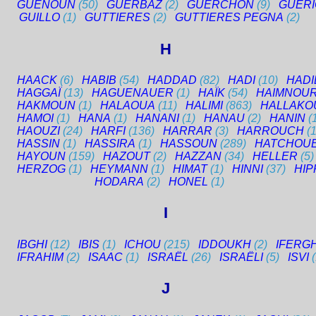
GUENOUN
(50)
GUERBAZ
(2)
GUERCHON
(9)
GUER
GUILLO
(1)
GUTTIERES
(2)
GUTTIERES PEGNA
(2)
H
HAACK
(6)
HABIB
(54)
HADDAD
(82)
HADI
(10)
HADI
HAGGAÏ
(13)
HAGUENAUER
(1)
HAÏK
(54)
HAIMNOU
HAKMOUN
(1)
HALAOUA
(11)
HALIMI
(863)
HALLAKO
HAMOI
(1)
HANA
(1)
HANANI
(1)
HANAU
(2)
HANIN
(
HAOUZI
(24)
HARFI
(136)
HARRAR
(3)
HARROUCH
(
HASSIN
(1)
HASSIRA
(1)
HASSOUN
(289)
HATCHOU
HAYOUN
(159)
HAZOUT
(2)
HAZZAN
(34)
HELLER
(5)
HERZOG
(1)
HEYMANN
(1)
HIMAT
(1)
HINNI
(37)
HIP
HODARA
(2)
HONEL
(1)
I
IBGHI
(12)
IBIS
(1)
ICHOU
(215)
IDDOUKH
(2)
IFERG
IFRAHIM
(2)
ISAAC
(1)
ISRAËL
(26)
ISRAËLI
(5)
ISVI
J