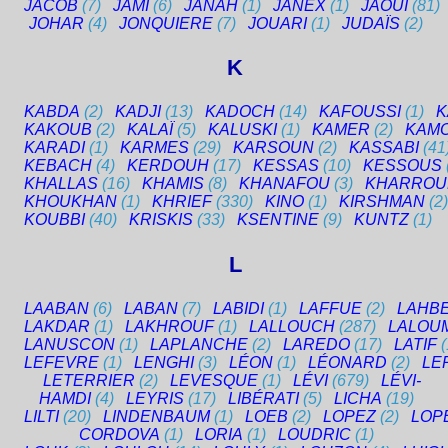
JACOB
(7)
JAMI
(6)
JANAH
(1)
JANEX
(1)
JAOUI
(81)
JOHAR
(4)
JONQUIERE
(7)
JOUARI
(1)
JUDAÏS
(2)
K
KABDA
(2)
KADJI
(13)
KADOCH
(14)
KAFOUSSI
(1)
K
KAKOUB
(2)
KALAÏ
(5)
KALUSKI
(1)
KAMER
(2)
KAM
KARADI
(1)
KARMES
(29)
KARSOUN
(2)
KASSABI
(41
KEBACH
(4)
KERDOUH
(17)
KESSAS
(10)
KESSOUS
KHALLAS
(16)
KHAMIS
(8)
KHANAFOU
(3)
KHARROU
KHOUKHAN
(1)
KHRIEF
(330)
KINO
(1)
KIRSHMAN
(2)
KOUBBI
(40)
KRISKIS
(33)
KSENTINE
(9)
KUNTZ
(1)
L
LAABAN
(6)
LABAN
(7)
LABIDI
(1)
LAFFUE
(2)
LAHB
LAKDAR
(1)
LAKHROUF
(1)
LALLOUCH
(287)
LALOU
LANUSCON
(1)
LAPLANCHE
(2)
LAREDO
(17)
LATIF
(
LEFEVRE
(1)
LENGHI
(3)
LÉON
(1)
LÉONARD
(2)
LE
LETERRIER
(2)
LEVESQUE
(1)
LÉVI
(679)
LÉVI-
HAMDI
(4)
LEYRIS
(17)
LIBÉRATI
(5)
LICHA
(19)
LILTI
(20)
LINDENBAUM
(1)
LOEB
(2)
LOPEZ
(2)
LOP
CORDOVA
(1)
LORIA
(1)
LOUDRIC
(1)