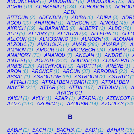
ABOUNEFIAR
(2)
ABOURBÉH
(8)
ABOUSKILA
(75)
A
ACHIR
(10)
ACHKÉNAZI
(134)
ACHOUCH
(9)
ACHOU
ADDI
BITTOUN
(2)
ADENDIN
(1)
ADIBA
(6)
ADIRA
(3)
ADR
AGOU
(20)
AHARONI
(1)
AÏCHOUN
(2)
AINOUZ
(45)
AKRICH
(19)
ALBARANÈS
(8)
ALBERT
(3)
ALBO
(76)
ALID
(3)
ALLARY
(1)
ALLATINO
(3)
ALLEGRI
(1)
ALL
ALLOUN
(11)
ALMOSNINO
(16)
ALMOZNI
(8)
ALOUMA
ALZOUC
(7)
AMAHOUA
(4)
AMAR
(296)
AMARA
(2)
A
AMINOV
(1)
AMOUR
(14)
AMOUZÈGH
(24)
AMRAM
(1
ANAHORY
(71)
ANANOU
(7)
ANCIAN
(1)
ANDRÉ
(4)
ANTÉBI
(6)
AOUATE
(214)
AOUDAÏ
(76)
AOUIZERAT
(
ARBIB
(120)
ARCHIVOLTI
(2)
ARDITTI
(4)
ARÈNE
(1)
ARON
(6)
ARONOF
(1)
AROUN
(37)
ARROBAS
(23)
A
ASSAL
(1)
ASSOULINE
(98)
ASTBOUN
(2)
ASTRUC
(
ATTALI
(335)
ATTALI BEN KOMRI
(237)
ATTALI BEN
MAYER
(214)
ATTAR
(24)
ATTIA
(167)
ATTOUN
(10)
AYACH OU
YAÏCH
(3)
AYLY
(1)
AZAR
(1)
AZARIA
(6)
AZENCOT
(
AZIZA
(197)
AZONIMI
(1)
AZOUBIB
(14)
AZOULAY
(245
B
BABIH
(1)
BACH
(1)
BACHIA
(1)
BADI
(1)
BAHAR
(36)