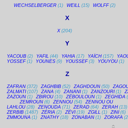
WECHSELBERGER
(1)
WEILL
(15)
WOLFF
(2)
X
X
(204)
Y
YACOUB
(2)
YAFIL
(44)
YAHIA
(17)
YAÏCH
(157)
YAO
YOSSEF
(1)
YOUNES
(9)
YOUSSEF
(3)
YOUYOU
(1)
Z
ZAFRAN
(372)
ZAGHBIB
(52)
ZAGHDOUN
(50)
ZAGOU
ZALMATI
(107)
ZANA
(4)
ZANANI
(1)
ZANZOURI
(1)
Z
ZAZOUN
(1)
ZBIROU
(10)
ZÉBOULOUN
(1)
ZEGHIDA
ZEMROUN
(6)
ZENNOU
(54)
ZENNOU OU
LAHLOU
(28)
ZENOUDA
(71)
ZERAD
(64)
ZERAH
(13)
ZERBIB
(1487)
ZÉRIA
(2)
ZÉVI
(19)
ZGILL
(1)
ZINI
(6)
ZMMOUNA
(1)
ZNATHY
(18)
ZONABAN
(1)
ZORAFA
(2