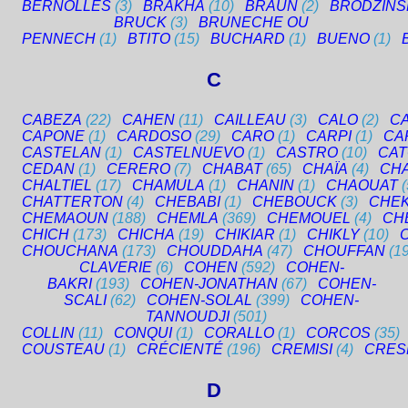
BERNOLLES
(3)
BRAKHA
(10)
BRAUN
(2)
BRODZINS
BRUCK
(3)
BRUNECHE OU
PENNECH
(1)
BTITO
(15)
BUCHARD
(1)
BUENO
(1)
C
CABEZA
(22)
CAHEN
(11)
CAILLEAU
(3)
CALO
(2)
C
CAPONE
(1)
CARDOSO
(29)
CARO
(1)
CARPI
(1)
CA
CASTELAN
(1)
CASTELNUEVO
(1)
CASTRO
(10)
CAT
CEDAN
(1)
CERERO
(7)
CHABAT
(65)
CHAÏA
(4)
CH
CHALTIEL
(17)
CHAMULA
(1)
CHANIN
(1)
CHAOUAT
(
CHATTERTON
(4)
CHEBABI
(1)
CHEBOUCK
(3)
CHE
CHEMAOUN
(188)
CHEMLA
(369)
CHEMOUEL
(4)
CH
CHICH
(173)
CHICHA
(19)
CHIKIAR
(1)
CHIKLY
(10)
CHOUCHANA
(173)
CHOUDDAHA
(47)
CHOUFFAN
(19
CLAVERIE
(6)
COHEN
(592)
COHEN-
BAKRI
(193)
COHEN-JONATHAN
(67)
COHEN-
SCALI
(62)
COHEN-SOLAL
(399)
COHEN-
TANNOUDJI
(501)
COLLIN
(11)
CONQUI
(1)
CORALLO
(1)
CORCOS
(35)
COUSTEAU
(1)
CRÉCIENTÉ
(196)
CREMISI
(4)
CRES
D