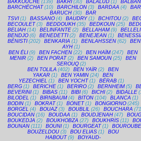
BAKKOUCHE
(139)
BAKRI
(30)
BALALUD
(1)
BALBAN
BARCHÉCHAT
(10)
BARCHILON
(3)
BARDAA
(4)
BAR
BARUCH
(30)
BAR
TSVI
(1)
BASSANO
(4)
BAUDRY
(1)
BCHITOU
(2)
BE
BECOULET
(3)
BEDDOUKH
(35)
BEDKOUN
(25)
BED
BELIAH
(14)
BELINFANTE
(2)
BELLAHAM
(9)
BELLELI
BENDJO
(6)
BENEDETTI
(2)
BENEJEAN
(1)
BENESS
BÉNISTI
(202)
BENKARIA
(1)
BENLAHSSEN
(62)
BEN
AYH
(1)
BEN ÉLI
(9)
BEN FACHEN
(22)
BEN HAÏM
(247)
BEN
MENIR
(2)
BEN PORAT
(2)
BEN SAMOUN
(25)
BEN
SEROUQ
(2)
BEN TOLILA
(402)
BEN YAÏR
(2)
BEN
YAKAR
(1)
BEN YAMIN
(24)
BEN
YEZECHIEL
(1)
BEN YOCHT
(1)
BÉRAB
(1)
BERG
(1)
BERICHE
(1)
BERIRO
(2)
BERNHEIM
(5)
B
BEVERINI
(1)
BIBAS
(11)
BIBI
(6)
BICHI
(2)
BIDALLE
(
BILODEL
(1)
BIRNBAUM
(4)
BITON
(104)
BLANCA
(1)
BODIN
(1)
BOKRAT
(1)
BONET
(1)
BONGIORNO
(245)
BORGEL
(4)
BOUAZ
(3)
BOUBLIL
(26)
BOUCHARA
(71
BOUCIDAN
(16)
BOUDAA
(1)
BOUDJENAH
(47)
BOUG
BOUKEDJA
(2)
BOUKHOBZA
(27)
BOUKHRIS
(11)
BO
BOUNAN
(111)
BOUNI
(1)
BOURGEAT
(1)
BOUROUBE
BOUZELDOU
(3)
BOU ELIAS
(1)
BOU
HABOUT
(9)
BOYAUD-