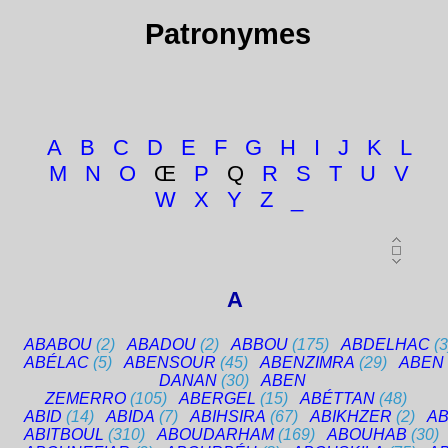
Patronymes
A
B
C
D
E
F
G
H
I
J
K
L
M
N
O
Œ
P
Q
R
S
T
U
V
W
X
Y
Z
_
A
ABABOU
(2)
ABADOU
(2)
ABBOU
(175)
ABDELHAC
(3
ABÉLAC
(5)
ABENSOUR
(45)
ABENZIMRA
(29)
ABEN
DANAN
(30)
ABEN
ZEMERRO
(105)
ABERGEL
(15)
ABÉTTAN
(48)
ABID
(14)
ABIDA
(7)
ABIHSIRA
(67)
ABIKHZER
(2)
AB
ABITBOUL
(310)
ABOUDARHAM
(169)
ABOUHAB
(30)