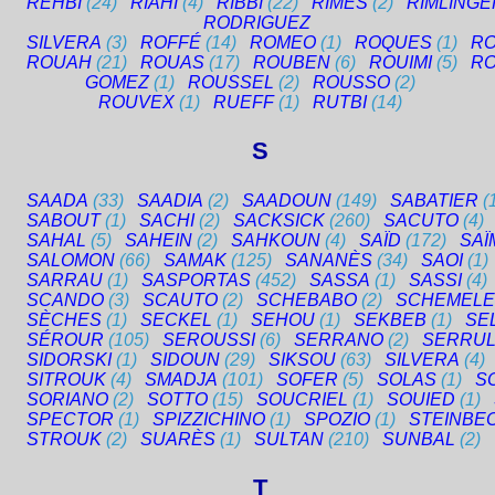
REHBI
(24)
RIAHI
(4)
RIBBI
(22)
RIMES
(2)
RIMLINGE
RODRIGUEZ
SILVERA
(3)
ROFFÉ
(14)
ROMEO
(1)
ROQUES
(1)
RO
ROUAH
(21)
ROUAS
(17)
ROUBEN
(6)
ROUIMI
(5)
R
GOMEZ
(1)
ROUSSEL
(2)
ROUSSO
(2)
ROUVEX
(1)
RUEFF
(1)
RUTBI
(14)
S
SAADA
(33)
SAADIA
(2)
SAADOUN
(149)
SABATIER
(
SABOUT
(1)
SACHI
(2)
SACKSICK
(260)
SACUTO
(4)
SAHAL
(5)
SAHEIN
(2)
SAHKOUN
(4)
SAÏD
(172)
SAÏ
SALOMON
(66)
SAMAK
(125)
SANANÈS
(34)
SAOI
(1)
SARRAU
(1)
SASPORTAS
(452)
SASSA
(1)
SASSI
(4)
SCANDO
(3)
SCAUTO
(2)
SCHEBABO
(2)
SCHEMEL
SÈCHES
(1)
SECKEL
(1)
SEHOU
(1)
SEKBEB
(1)
SE
SÉROUR
(105)
SEROUSSI
(6)
SERRANO
(2)
SERRUL
SIDORSKI
(1)
SIDOUN
(29)
SIKSOU
(63)
SILVERA
(4)
SITROUK
(4)
SMADJA
(101)
SOFER
(5)
SOLAS
(1)
S
SORIANO
(2)
SOTTO
(15)
SOUCRIEL
(1)
SOUIED
(1)
SPECTOR
(1)
SPIZZICHINO
(1)
SPOZIO
(1)
STEINBE
STROUK
(2)
SUARÈS
(1)
SULTAN
(210)
SUNBAL
(2)
T