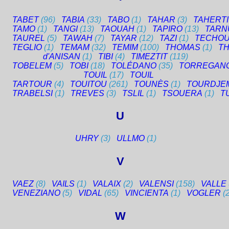
TABET
(96)
TABIA
(33)
TABO
(1)
TAHAR
(3)
TAHERTI
TAMO
(1)
TANGI
(13)
TAOUAH
(1)
TAPIRO
(13)
TARN
TAUREL
(5)
TAWAH
(7)
TAYAR
(12)
TAZI
(1)
TECHO
TEGLIO
(1)
TEMAM
(32)
TEMIM
(100)
THOMAS
(1)
T
d'ANISAN
(1)
TIBI
(4)
TIMEZTIT
(119)
TOBELEM
(5)
TOBI
(18)
TOLÉDANO
(35)
TORREGAN
TOUIL
(17)
TOUIL
TARTOUR
(4)
TOUITOU
(261)
TOUNÈS
(1)
TOURDJE
TRABELSI
(1)
TREVES
(3)
TSLIL
(1)
TSOUERA
(1)
T
U
UHRY
(3)
ULLMO
(1)
V
VAEZ
(8)
VAILS
(1)
VALAIX
(2)
VALENSI
(158)
VALLE
VENEZIANO
(5)
VIDAL
(65)
VINCIENTA
(1)
VOGLER
(
W