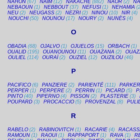
NAHON
(67)
NAÏM
(12)
NAKACHE
(882)
NAOR
(2)
NA
NEBAOUN
(1)
NEBBOUT
(37)
NEFUSI
(1)
NEHAMIA
(
NEU
(2)
NEUGASS
(2)
NEZRI
(2)
NINOU
(10)
NIR
(4)
NOUCHI
(50)
NOUNOU
(17)
NOURY
(2)
NUNÈS
(4)
O
OBADIA
(68)
OJALVO
(1)
OJUELOS
(15)
ORBACH
(1)
OUALID
(195)
OUANOUNOU
(11)
OUAZANA
(2)
OUAZ
OULIEL
(114)
OURAÏ
(2)
OUZIEL
(12)
OUZILOU
(46)
P
PACIFICO
(6)
PANZIERE
(2)
PARIENTÉ
(111)
PARKE
PERPER
(1)
PERPERE
(2)
PERRIN
(1)
PICARD
(5)
P
PINTO
(40)
PIPERNO
(4)
PISSON
(2)
PLASTERIE
(3)
POUPARD
(3)
PROCACCIO
(5)
PROVENZAL
(8)
PULI
R
RABELO
(2)
RABINOVITCH
(1)
RACARIE
(4)
RACASS
RAMOUN
(1)
RAOUI
(1)
RAPPAPORT
(1)
RAVA
(1)
R