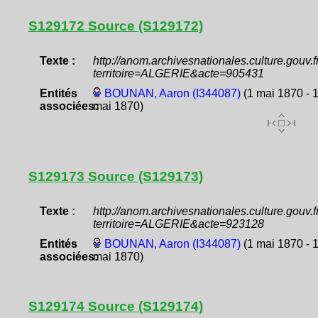
S129172 Source (S129172)
Texte :
http://anom.archivesnationales.culture.gouv
territoire=ALGERIE&acte=905431
Entités
BOUNAN, Aaron (I344087)
(1 mai 1870 - 
associées:
mai 1870)
S129173 Source (S129173)
Texte :
http://anom.archivesnationales.culture.gouv
territoire=ALGERIE&acte=923128
Entités
BOUNAN, Aaron (I344087)
(1 mai 1870 - 
associées:
mai 1870)
S129174 Source (S129174)