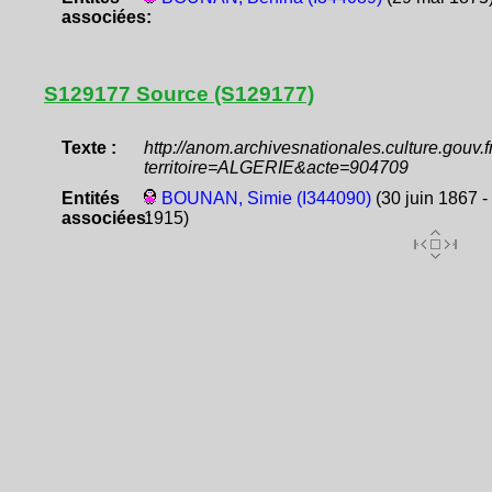
associées:
S129177 Source (S129177)
Texte :
http://anom.archivesnationales.culture.gouv
territoire=ALGERIE&acte=904709
Entités
BOUNAN, Simie (I344090)
(30 juin 1867 -
associées:
1915)