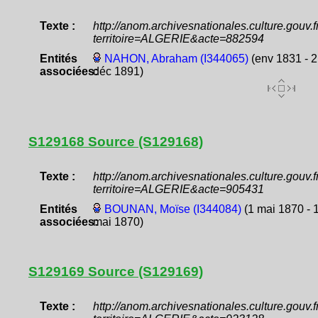
Texte :
http://anom.archivesnationales.culture.gouv
territoire=ALGERIE&acte=882594
Entités
NAHON, Abraham (I344065)
(env 1831 - 2
associées:
déc 1891)
S129168 Source (S129168)
Texte :
http://anom.archivesnationales.culture.gouv
territoire=ALGERIE&acte=905431
Entités
BOUNAN, Moïse (I344084)
(1 mai 1870 - 
associées:
mai 1870)
S129169 Source (S129169)
Texte :
http://anom.archivesnationales.culture.gouv