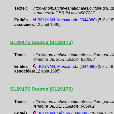
Texte :
http://anom.archivesnationales.culture.gouv
territoire=ALGERIE&acte=907727
Entités
BOUNAN, Messaouda (I344088)
(5 fév 18
associées:
- 12 août 1895)
S129175 Source (S129175)
Texte :
http://anom.archivesnationales.culture.gouv
territoire=ALGERIE&acte=933063
Entités
BOUNAN, Messaouda (I344088)
(5 fév 18
associées:
- 12 août 1895)
S129176 Source (S129176)
Texte :
http://anom.archivesnationales.culture.gouv
territoire=ALGERIE&acte=906902
Entités
BOUNAN, Bénina (I344089)
(29 mai 1875