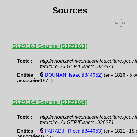
Sources
S129163 Source (S129163)
Texte :
http://anom.archivesnationales.culture.gouv
territoire=ALGERIE&acte=923871
Entités
BOUNAN, Isaac (I344052)
(env 1816 - 5 o
associées:
1871)
S129164 Source (S129164)
Texte :
http://anom.archivesnationales.culture.gouv
territoire=ALGERIE&acte=926271
Entités
FARADJI, Ricca (I344053)
(env 1811 - 18 
associées:
1876)