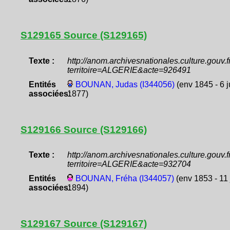
S129165 Source (S129165)
Texte :
http://anom.archivesnationales.culture.gouv
territoire=ALGERIE&acte=926491
Entités
BOUNAN, Judas (I344056)
(env 1845 - 6 j
associées:
1877)
S129166 Source (S129166)
Texte :
http://anom.archivesnationales.culture.gouv
territoire=ALGERIE&acte=932704
Entités
BOUNAN, Fréha (I344057)
(env 1853 - 11 
associées:
1894)
S129167 Source (S129167)