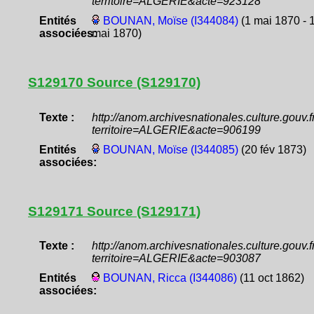
territoire=ALGERIE&acte=923128
Entités
BOUNAN, Moïse (I344084)
(1 mai 1870 - 
associées:
mai 1870)
S129170 Source (S129170)
Texte :
http://anom.archivesnationales.culture.gouv
territoire=ALGERIE&acte=906199
Entités
BOUNAN, Moïse (I344085)
(20 fév 1873)
associées:
S129171 Source (S129171)
Texte :
http://anom.archivesnationales.culture.gouv
territoire=ALGERIE&acte=903087
Entités
BOUNAN, Ricca (I344086)
(11 oct 1862)
associées: