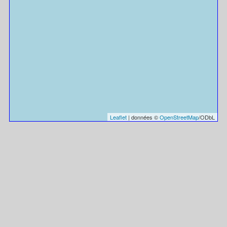
Leaflet
| données ©
OpenStreetMap
/ODbL