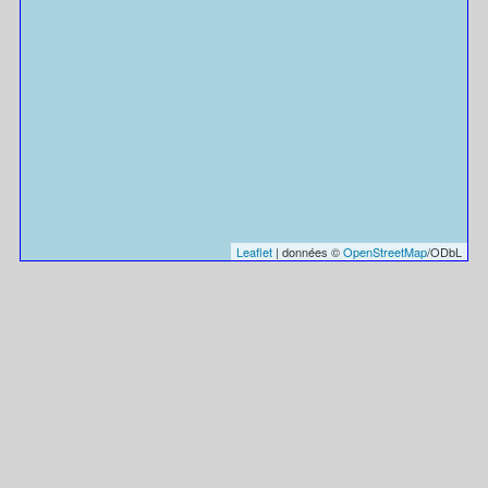
Leaflet
| données ©
OpenStreetMap
/ODbL