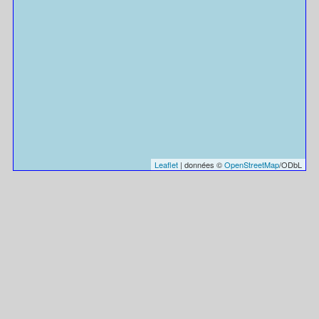
Leaflet
| données ©
OpenStreetMap
/ODbL