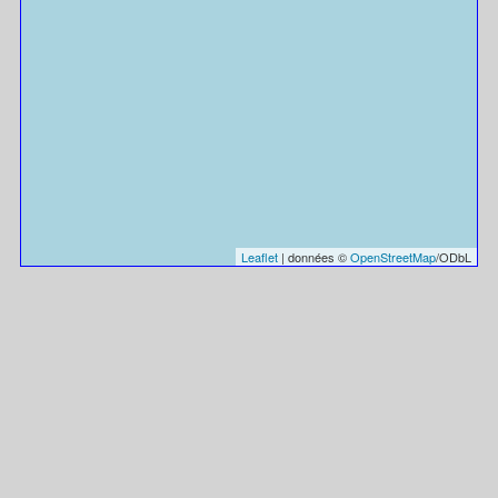
Leaflet
| données ©
OpenStreetMap
/ODbL