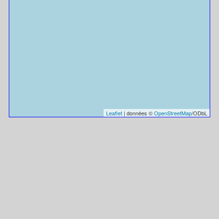
Leaflet
| données ©
OpenStreetMap
/ODbL