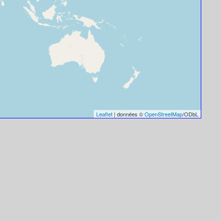
Leaflet
| données ©
OpenStreetMap
/ODbL